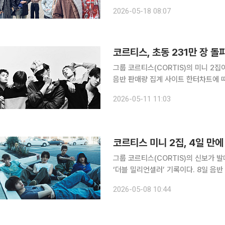
(GREENGREEN)’은 메인 앨범 차트 
2026-05-18 08:07
은 8만1500장, SEA 유닛(스트리밍 
코르티스, 초동 231만 장 
그룹 코르티스(CORTIS)의 미니 2집이 
음반 판매량 집계 사이트 한터차트에 따
4~10일 총 231만3291장 팔려 주간
2026-05-11 11:03
아웃사이드 더 라인스(COLOR OUT
코르티스 미니 2집, 4일 만
그룹 코르티스(CORTIS)의 신보가 발
‘더블 밀리언셀러’ 기록이다. 8일 음반 판매량 집계 사이트 한터차트에 따르면 코르티스의 미니 2집
‘그린그린(GREENGREEN)’은 공개 
2026-05-08 10:44
해 9월 출시된 미니 1집은 누적 판매량