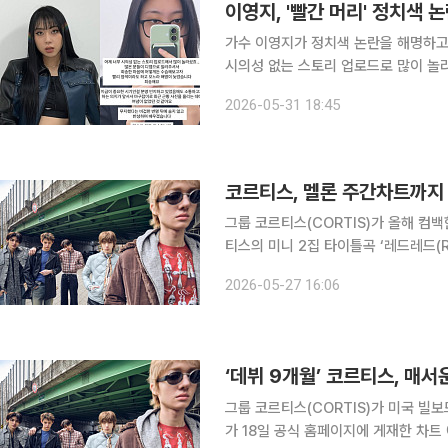
이영지, '빨간 머리' 정치색 
가수 이영지가 정치색 논란을 해명하고 사과했다. 31일 이영지는 자신의 인
시의성 없는 스토리 업로드로 많이 놀라셨을 
은 분이 DM으로 일러주셔서 죄송한 
2026-05-31 18:45
코르티스, 멜론 주간차트까지 
그룹 코르티스(CORTIS)가 올해 컴백
티스의 미니 2집 타이틀곡 ‘레드레드(RE
일) 1위를 차지했다. 이는 올해 발매된 보이그룹 곡 중 최초다.
2026-05-27 16:06
입한 후 5월 1주 차 9위, 2주 차 3
‘데뷔 9개월’ 코르티스, 매서
그룹 코르티스(CORTIS)가 미국 빌보드 메인 차트 ‘
가 18일 공식 홈페이지에 게재한 차트