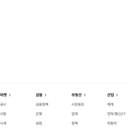
마켓
금융
부동산
산업
공시
금융정책
시장동향
재계
시황
은행
업계
전자/통신/IT
시세
보험
정책
자동차