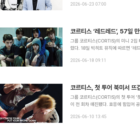
2026-06-23 07:00
추진한다. 이날 김병수 대표는 
코르티스 ‘레드레드’, 57일 
그룹 코르티스(CORTIS)의 미니 2집
랐다. 18일 빅히트 뮤직에 따르면 ‘레드레드’는 글로벌 오디오·음원 스트리밍 플랫폼 스포티파이에
서 16일 자로 누적 재생 수 1억 회를 
2026-06-18 09:11
한 보이그룹 노래 중 가장 빠르게 1억 
코르티스, 첫 투어 북미서 
그룹 코르티스(CORTIS)의 첫 투어 ‘
이 전 회차 매진됐다. 호응에 힘입어 공연 회차도 추가한다. 1
‘2026 코르티스 투어 [풋 유어 폰 다운]
2026-06-10 13:45
NORTH AMERICA)’는