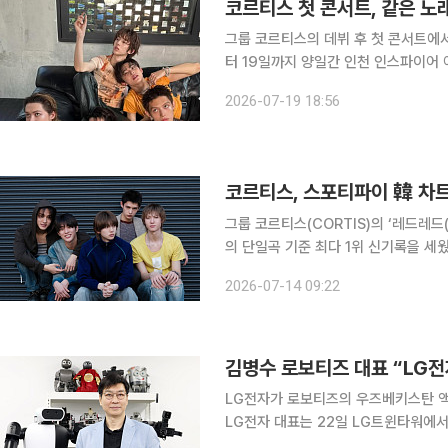
코르티스 첫 콘서트, 같은 노
그룹 코르티스의 데뷔 후 첫 콘서트에서 극과 극 반응
터 19일까지 양일간 인천 인스파이어 아레
DOWN’)을 진행 중이다. 이는 데뷔 후 첫 콘서트로 코르티스는 물론 팬들에게도 큰 의미가 있는 공
2026-07-19 18:56
연이다. 하지만 기대와 달리 첫 공연 이
코르티스, 스포티파이 韓 차트
그룹 코르티스(CORTIS)의 ‘레드레드
의 단일곡 기준 최다 1위 신기록을 세웠다. 코르티스의 미니 2집 타이틀곡 ‘레드레드’는 7월
글로벌 오디오·음원 스트리밍 플랫폼 스
2026-07-14 09:22
4개월 만에 K팝 그룹 곡 최다 1위 횟수
LG전자가 로보티즈의 우즈베키스탄 액
LG전자 대표는 22일 LG트윈타워에서
서(MOU)를 체결했다. 양사는 액추에