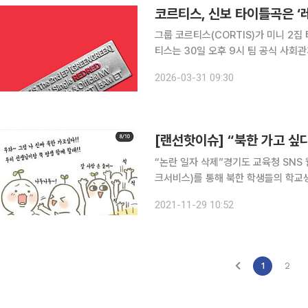
코르티스, 신보 타이틀곡은 ‘
그룹 코르티스(CORTIS)가 미니 2집 
티스는 30일 오후 9시 팀 공식 사회
깜짝 게재했다. 이미지 속에는 빨간색 
2026-03-31 09:30
“논란 일자 삭제”경기도 교육청 SNS 웹툰 ‘북한 찬양’ 논란
크서비스)를 통해 북한 학생들의 학교
다‘는 논란을 불렀다고 해. 26일 경기도교육청 공식 인스타그램에는 ‘사연 보내주면 그려주는 만화
2021-11-29 10:52
북한 친구들 부럽다!’라는 제목의 웹툰이
1
2