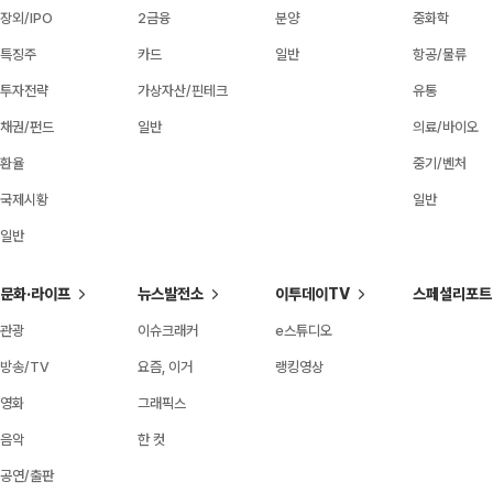
장외/IPO
2금융
분양
중화학
특징주
카드
일반
항공/물류
투자전략
가상자산/핀테크
유통
채권/펀드
일반
의료/바이오
환율
중기/벤처
국제시황
일반
일반
문화·라이프
뉴스발전소
이투데이TV
스페셜리포트
관광
이슈크래커
e스튜디오
방송/TV
요즘, 이거
랭킹영상
영화
그래픽스
음악
한 컷
공연/출판