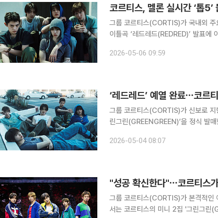
코르티스, 멜론 실시간 ‘톱5’
그룹 코르티스(CORTIS)가 국내외 주요 차트에서 강
이틀곡 ‘레드레드(REDRED)’ 발표에 
했다. 신보 공개 후 ‘레드레드’는 더욱
2026-05-06 09:59
이 곡은 5일 오후 11시 멜론 ‘톱 10
‘레드레드’ 예열 완료⋯코르티스
그룹 코르티스(CORTIS)가 신보로 지향점을 펼쳐 보인다. 코르티스
린그린(GREENGREEN)’을 정식 발
(REDRED)’를 필두로 ‘TNT’, ‘아사
2026-05-04 08:07
(YOUNGCREATORCREW)’, ‘와썹(W
"성공 확신한다"⋯코르티스가 
그룹 코르티스(CORTIS)가 본격적인 여정의 시작을 알렸다. 
서는 코르티스의 미니 2집 '그린그린(GR