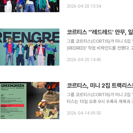
미디어 쇼케이스가 열렸다. 이날 행사에
2026-04-20 15:54
타이틀곡 무대를 공개, 신보에 대한 
코르티스 "'레드레드' 안무,
그룹 코르티스(CORTIS)가 미니 5집 
(REDRED)' 작업 비하인드를 전했다. 20일 서울 광진구 예스24 라이브홀에서는 코르티스의 미니
2집 '그린그린' 타이틀곡 '레드레드'
2026-04-20 14:40
멤버 마틴, 제임스, 주훈, 성현, 건호
코르티스, 미니 2집 트랙리스
그룹 코르티스(CORTIS)가 미니 2집 
티스는 13일 오후 9시 수록곡 제목
스(SNS)에 게재했다. 타이틀곡 ‘레드레드(
2026-04-14 09:50
이터크루(YOUNGCREATORCREW