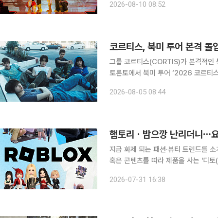
2026-08-10 08:52
통한 온라인 유료 생중계를 진행하고 
코르티스, 북미 투어 본격 
그룹 코르티스(CORTIS)가 본격적인 북미 투어에 나선다. 코르
토론토에서 북미 투어 ‘2026 코르티스 투
YOUR PHONE DOWN] IN NOR
2026-08-05 08:44
첫 투어를 북미로 본격 확장하는 무대
햄토리ㆍ밤으깡 난리더니⋯요즘 
지금 화제 되는 패션·뷰티 트렌드를 소
혹은 콘텐츠를 따라 제품을 사는 '디토(
의 합성어)의 눈길이 쏠린 곳은 어디일까요? '햄토리'와 '밤으깡'. 최근 SNS를 뜨겁
2026-07-31 16:38
주인공들입니다. 짧은 영상 하나로 수