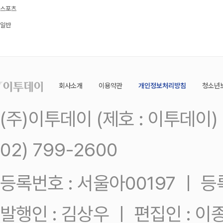
스포츠
일반
회사소개
이용약관
개인정보처리방침
청소년
(주)이투데이 (제호 : 이투데이
02) 799-2600
등록번호 : 서울아00197 ㅣ 등록일
발행인 : 김상우 ㅣ 편집인 : 