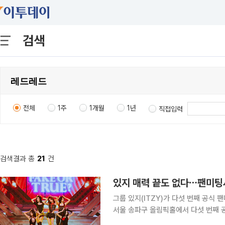
검색
전체
1주
1개월
1년
직접입력
검색결과 총
21
건
있지 매력 끝도 없다⋯팬미팅
그룹 있지(ITZY)가 다섯 번째 공식 팬미팅
서울 송파구 올림픽홀에서 다섯 번째 공식 
MIDZY)"'를 개최했다. 9일에는 오프