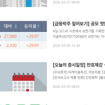
2026-03-07 08:00
60.34% 폭등하며 코스닥 상승률 1위
6일 코스피 시장에서 상한가를 기록한 종
지솔루션(11만7100원)의 상한가는 
에너지의 가격 경쟁력이 부각된 영향으
2026-03-06 16:44
다. 삼화페인트(1만120원)는 이날 
[오늘의 증시일정] 만호제강
[무상증자] 씨케이솔루션, 라온피플 [결산실적공시 예정] KC그린홀딩스 [주주총회] 오아, 캔버스엔
[감사보고
2026-03-03 08:02