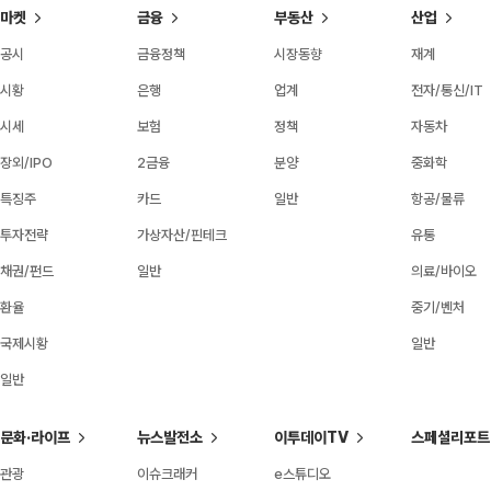
마켓
금융
부동산
산업
공시
금융정책
시장동향
재계
시황
은행
업계
전자/통신/IT
시세
보험
정책
자동차
장외/IPO
2금융
분양
중화학
특징주
카드
일반
항공/물류
투자전략
가상자산/핀테크
유통
채권/펀드
일반
의료/바이오
환율
중기/벤처
국제시황
일반
일반
문화·라이프
뉴스발전소
이투데이TV
스페셜리포트
관광
이슈크래커
e스튜디오