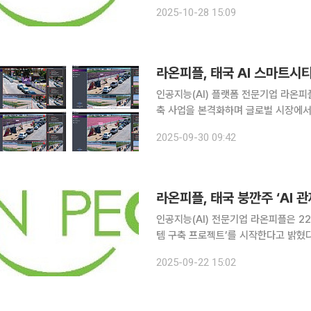
(KISA)이 주관하는 지능형 CCTV 
2025-10-28 15:09
이번에 획득한 인증은 방화와 싸움, 유
라온피플, 태국 AI 스마트시
인공지능(AI) 플랫폼 전문기업 라온피
축 사업을 본격화하며 글로벌 시장에서 기술 경쟁력을 높
국형 AI 반도체 해외 실증사업은 물론 오
2025-09-30 09:42
난 대응에 관한 AI 핵심 기술을 공급
라온피플, 태국 붕깐주 ‘AI 
인공지능(AI) 전문기업 라온피플은 2
템 구축 프로젝트’를 시작한다고 밝혔다. 이번 프로젝트는 생성형 AI와 다중 융복합 탐지를 
태국 붕깐주의 교통 및 범죄, 재난 대응
2025-09-22 15:02
트시티 구축을