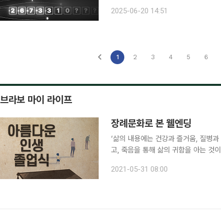
Code Master’는 수출입 업무 실무
2025-06-20 14:51
으로 자동화해주는 서비스다. 실무자들
1
2
3
4
5
6
브라보 마이 라이프
장례문화로 본 웰엔딩
‘삶의 내용에는 건강과 즐거움, 질병과
고, 죽음을 통해 삶의 귀함을 아는 것이
할 필요 없는가’의 서문에 나오는 내용이
2021-05-31 08:00
것이다. 최근 변화하는 장례 문화를 통