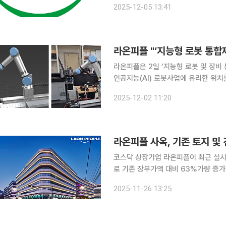
2025-12-05 13:41
젝트다. 디스플레이 고도화 및 AI 기
라온피플 "‘지능형 로봇 통합제
라온피플은 2일 ‘지능형 로봇 및 장비
인공지능(AI) 로봇사업에 유리한 위치를 차지하게 됐다고
형 로봇 통합제어 개발 사업은 과기부 
2025-12-02 11:20
및 휴먼케어에 이르기까지 다양한 산
라온피플 사옥, 기존 토지 및
코스닥 상장기업 라온피플이 최근 실시
로 기존 장부가액 대비 63%가량 증가했다고 26일 밝혔다. 라
평가 결과에 따르면 과천 본사 유형자
2025-11-26 13:25
약 63%가량 상승한 563억 원으로 