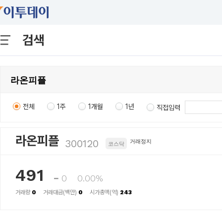
검색
전체
1주
1개월
1년
직접입력
라온피플
300120
거래정지
코스닥
491
0
0.00%
거래량
0
거래대금(백만)
0
시가총액(억)
243