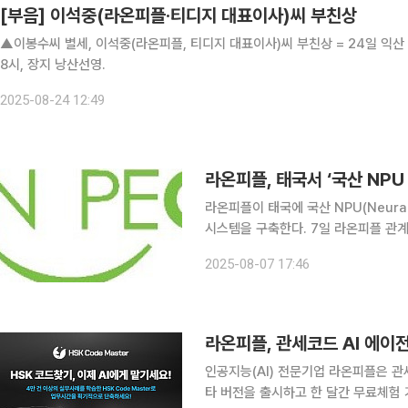
[부음] 이석중(라온피플·티디지 대표이사)씨 부친상
▲이봉수씨 별세, 이석중(라온피플, 티디지 대표이사)씨 부친상 = 24일 익산 
8시, 장지 낭산선영.
2025-08-24 12:49
라온피플이 태국에 국산 NPU(Neural 
시스템을 구축한다. 7일 라온피플 관계자는 “해외 실증사업 수주를 통해 국산 NPU 기반 엣지
(Edge)형 온디바이스 AI 기술을 활
2025-08-07 17:46
공급한다”며 “밀수, 방범, 재해, 교통 
라온피플, 관세코드 AI 에이
인공지능(AI) 전문기업 라온피플은 관세코
타 버전을 출시하고 한 달간 무료체험 기회를 제공한다