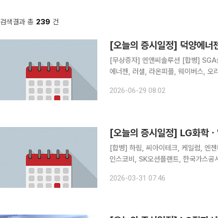
검색결과 총
239
건
[오늘의 증시일정] 덕양에
[무상증자] 엔앤씨솔루션 [합병] SGA솔루션즈, 시노펙스 [상호변경] 청보 [주주총회] 월덱스, 덕양
에너젠, 러셀, 라온피플, 웨이버스, 오리
CG인바이츠, 모바일어플라이언스, 티
2026-06-29 08:02
[오늘의 증시일정] LG화
[합병] 하림, 씨아이테크, 케일럼, 엔젠바이오 [상호변경] 인티큐브 [주주총회] 
인스코비, SK오션플랜트, 한국가스공사
해양, 벽산, SUN&L, KC그린홀딩스
2026-03-31 07:46
풀무원, 태경산업, 강원랜드, 영흥, 황