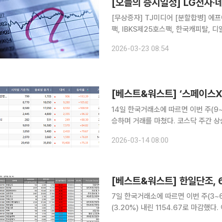
[오늘의 증시일정] LG전자·
[무상증자] TJ미디어 [분할합병] 에프
팩, IBKS제25호스팩, 한국캐피탈, 디알
온켐텍, 와이엠씨, 중앙에너비스, 아이
2026-03-23 08:54
오로스테크놀로지, 링크제니시스, 한
14일 한국거래소에 따르면 이번 주(9~1
승하며 거래를 마쳤다. 코스닥 주간 상승률 1위 종목은 블리츠웨이엔터테인먼트가 차지했다. 블리츠
웨이엔터테인먼트는 전주 대비 113.3
2026-03-14 08:00
용준이 추가 지분을 취득했다는 소식이
[베스트&워스트] 한일단조, 
7일 한국거래소에 따르면 이번 주(3~6
(3.20%) 내린 1154.67로 마감했다
순매수했으며, 개인은 3조5960억원 순매도했다. 한일단조는 2320원에서