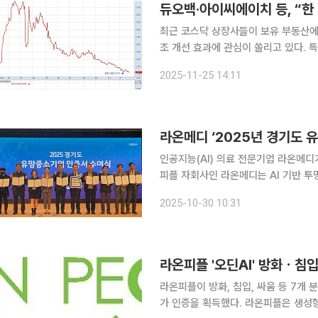
듀오백·아이씨에이치 등, “한
최근 코스닥 상장사들이 보유 부동산에
조 개선 효과에 관심이 쏠리고 있다.
백억 원대의 자산 증대 효과를 얻을 것
2025-11-25 14:11
목된다. 25일 금융감독원 전자공시시스
라온메디 ‘2025년 경기도 
인공지능(AI) 의료 전문기업 라온메디가 '경기도
피플 자회사인 라온메디는 AI 기반 투명교
약국(FDA) 승인을 획득하고 지적재
2025-10-30 10:31
기업 
라온피플 '오딘AI' 방화ㆍ침
라온피플이 방화, 침입, 싸움 등 7개
가 인증을 획득했다. 라온피플은 생성형 인공지능(AI) 솔루션 오딘Ai(OdinAi)가 한국인터넷진흥원