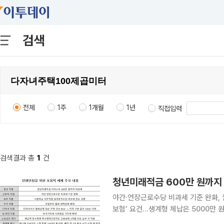
검색
전체
1주
1개월
1년
직접입력
검색결과 총
1
건
야간·연장근로수당 비과세 기준 완화, 월
보험’ 요건…생계형 체납은 5000만 원까지 총급여 7500만 원 이하 청년이 청년미래
면 연 600만 원까지 이자를 비과세