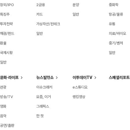
장외/IPO
2금융
분양
중화학
특징주
카드
일반
항공/물류
투자전략
가상자산/핀테크
유통
채권/펀드
일반
의료/바이오
환율
중기/벤처
국제시황
일반
일반
문화·라이프
뉴스발전소
이투데이TV
스페셜리포트
관광
이슈크래커
e스튜디오
방송/TV
요즘, 이거
랭킹영상
영화
그래픽스
음악
한 컷
공연/출판