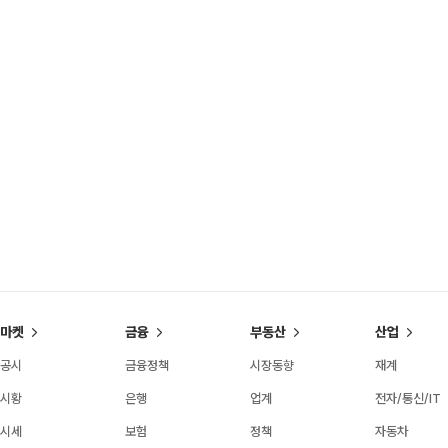
마켓
금융
부동산
산업
공시
금융정책
시장동향
재계
시황
은행
업계
전자/통신/IT
시세
보험
정책
자동차