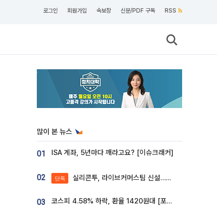
로그인
회원가입
속보창
신문/PDF 구독
RSS
많이 본 뉴스
ISA 계좌, 5년마다 깨라고요? [이슈크래커]
01
02
실리콘투, 라이브커머스팀 신설…K뷰티 ‘글로벌 판매망’ 확대[K뷰티 라방戰]
단독
코스피 4.58% 하락, 환율 1420원대 [포토]
03