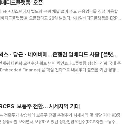
임베디드플랫폼' 오픈
ERP 시스템에서 별도의 은행 채널 없이 주요 금융업무를 직접 이용할
랫폼'을 오픈했다고 28일 밝혔다. NH임베디드플랫폼은 ERP
 API 기반 뱅킹서비스를 제공해 기업고객이 별도의 은행 프로그램을 설치
템에서 바로 △계좌조회 △자금이체 △급여이체 등
충성고객 찾아 스타벅스ㆍ당근ㆍ네이버에…은행권 임베디드 사활 [플랫폼 스며든 금융]
앞세워 다변화 모색수신 확보 넘어 락인효과…플랫폼 뱅킹의 진화 국내 주
Embedded Finance)’을 핵심 전략으로 내세우며 플랫폼 기반 경쟁에
하와 수신 불확실성이 이어지는 가운데 더 이상 점포나 모바일 애플리케이션
수 없다는 위기의식이 확산되고 있어
 RCPS' 보통주 전환… 시세차익 기대
일부 전환주가 상승세에 보통주 전환 추정추가 시세차익 및 배당 기대 KB증
근 상승세를 보이면서 보유하고 있던 상환전환우선주(RCPS)를 보통주로
밸류업(기업가치 제고) 기조로 키움증권의 실적과 주가가 계속 우상향할 것