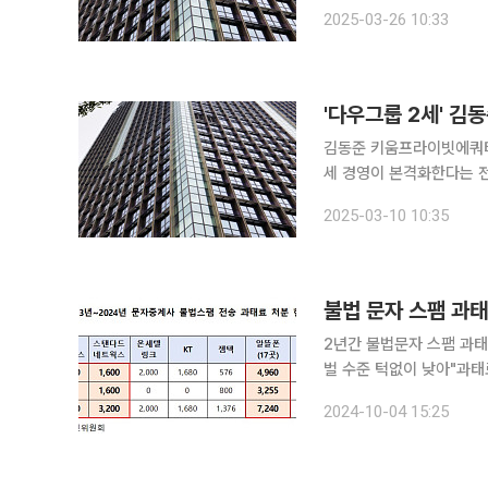
업계에 따르면 키움증권은
2025-03-26 10:33
사내이사로 신규 선임했다.
'다우그룹 2세' 김
김동준 키움프라이빗에쿼티
세 경영이 본격화한다는 전망이 나오고 있다. 10일 금
여의도 TP타워에서 열리는
2025-03-10 10:35
대표는 김익래 전 다우키움
불법 문자 스팸 과태
2년간 불법문자 스팸 과태
벌 수준 턱없이 낮아"과태료 1위 LG유플러스 
스팸으로 정보통신망법 위반
2024-10-04 15:25
억 3472만 원으로 집계