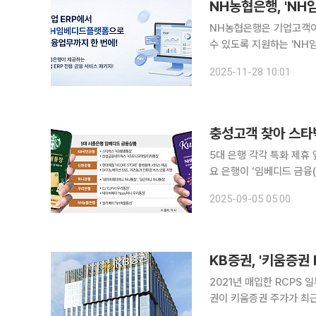
NH농협은행, 'NH
NH농협은행은 기업고객이 
수 있도록 지원하는 'NH임베디드플
등 비금융제휴사 플랫폼에
2025-11-28 10:01
하지 않아도 기존의 시스
5대 은행 각각 특화 제휴 
요 은행이 ‘임베디드 금융(
본격 돌입했다. 금리 인
2025-09-05 05:00
(앱) 서비스에만 의존할 
KB증권, '키움증권
2021년 매입한 RCPS 
권이 키움증권 주가가 최
전환했다. 배당 확대 등 