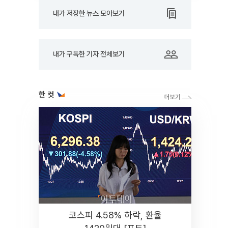
내가 저장한 뉴스 모아보기
내가 구독한 기자 전체보기
한 컷
코스피 4.58% 하락, 환율