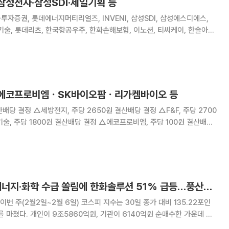
삼성전자·삼성SDI·제일기획 등
투자증권, 롯데에너지머티리얼즈, INVENI, 삼성SDI, 삼성에스디에스,
기술, 롯데리츠, 한국항공우주, 한화손해보험, 이노션, 티씨케이, 한솔아이
, 엠로, 에이치엔에스이텍, 케이씨피드, 에이티넘인베스트, 유비쿼스홀딩
스, 엘컴텍, 유비쿼스, 덕신이피씨 [감사보고서제출기한]
] 에코프로비엠ㆍSK바이오팜ㆍ리가켐바이오 등
당 결정 △F&F, 주당 2700
계약
[베스트&워스트] 에너지·화학 수급 쏠림에 한화솔루션 51% 급등…풍산은 '쇼크'에 급락
번 주(2월2일~2월 6일) 코스피 지수는 30일 종가 대비 135.22포인
래를 마쳤다. 개인이 9조5860억원, 기관이 6140억원 순매수한 가운데 외
 순매도했다. 업종별 모멘텀에 따른 수급 쏠림 현상이 극명하게 나타났다.