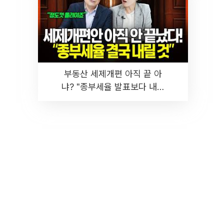
부동산 세제개편 아직 끝 아
냐? "종부세율 발표보다 내릴
것" 장기거주·양도세 전망 I 집
땅지성 I 김인만, 진미윤