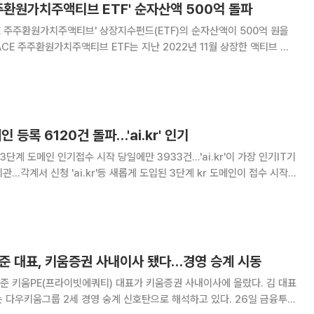
주환원가치주액티브 ETF' 순자산액 500억 돌파
 주주환원가치주액티브' 상장지수펀드(ETF)의 순자산액이 500억 원을
ACE 주주환원가치주액티브 ETF는 지난 2022년 11월 상장한 액티브 상
이었다는 점을 감안하면 5개월
 등록 6120건 돌파…'ai.kr' 인기
3단계 도메인 인기접수 시작 당일에만 3933건…'ai.kr'이 가장 인기IT기
 도입된 3단계 kr 도메인이 접수 시작 2
 새롭게 등록
120건이다
동준 대표, 키움증권 사내이사 됐다…경영 승계 시동
준 키움PE(프라이빗에쿼티) 대표가 키움증권 사내이사에 올랐다. 김 대표
우키움그룹 2세 경영 숭계 신호탄으로 해석하고 있다. 26일 금융투자