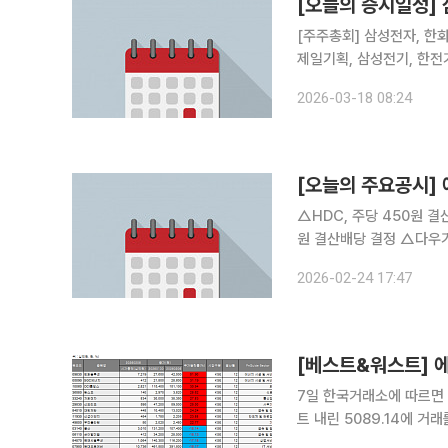
[오늘의 증시일정] 
[주주총회] 삼성전자, 한화
제일기획, 삼성전기, 한전
원스, 디지아이, 솔트웨어
2026-03-18 08:24
[오늘의 주요공시
△HDC, 주당 450원 결산배당 결정 △세방전지, 주당 2650원 결산배
원 결산배당 결정 △다우기술, 주당 1800원 결산배당 결정 △에코프로비엠, 주당 100원 결산배당
결정 △심텍, 주당 100원 결산배당 결정 △에스케이바이오팜, 자회사 SK Life Science,Inc.와
2026-02-24 17:47
483억 규모 의약품 공급
7일 한국거래소에 따르면 이
트 내린 5089.14에 거
국인이 11조1200억원을