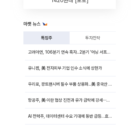
1420원대 [포토]
마켓 뉴스
특징주
투자전략
고려아연, 106분기 연속 흑자...2분기 '어닝 서프라이즈'에 장 초반 12%대 강세
유니켐, 美 전자피부 기업 인수 소식에 상한가
우리로, 광트랜시버 필수 부품 상용화...美 중국산 퇴출 추진에 상승세
항공주, 美·이란 협상 진전과 유가 급락에 강세⋯한진칼 8%↑
AI 전력주, 데이터센터 수요 기대에 동반 급등…효성중공업 10%↑