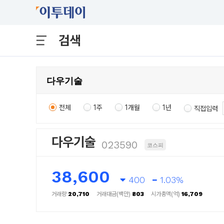
검색
전체
1주
1개월
1년
직접입력
다우기술
023590
코스피
38,600
400
1.03%
거래량
20,710
거래대금(백만)
803
시가총액(억)
16,709