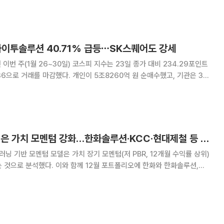
 에너지 시설, 화학, 식
와이투솔루션 40.71% 급등⋯SK스퀘어도 강세
이번 주(1월 26~30일) 코스피 지수는 23일 종가 대비 234.29포인트
4.36으로 거래를 마감했다. 개인이 5조8260억 원 순매수했고, 기관은 3조
다. 주간 상승률 1위는 와이투솔루션이다. 와이투솔
0원으로 40.71
IBK투자증권 “12월은 가치 모멘텀 강화…한화솔루션·KCC·현대제철 등 포트폴리오 제시”
러닝 기반 모멘텀 모델은 가치 장기 모멘텀(저 PBR, 12개월 수익률 상위)
 것으로 분석했다. 이와 함께 12월 포트폴리오에 한화와 한화솔루션,
KCC, 롯데지주, SK디스커버리, iM금융지주, HDC, SNT홀딩스, 서부
, OCI홀딩스, 다우기술