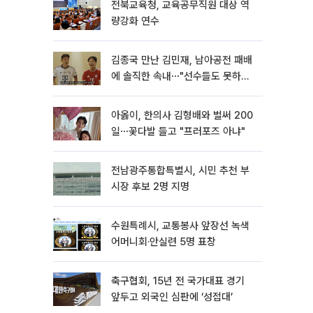
전북교육청, 교육공무직원 대상 역
량강화 연수
김종국 만난 김민재, 남아공전 패배
에 솔직한 속내⋯"선수들도 못하긴
했다"
아옳이, 한의사 김형배와 벌써 200
일⋯꽃다발 들고 "프러포즈 아냐"
전남광주통합특별시, 시민 추천 부
시장 후보 2명 지명
수원특례시, 교통봉사 앞장선 녹색
어머니회·안실련 5명 표창
축구협회, 15년 전 국가대표 경기
앞두고 외국인 심판에 ‘성접대’