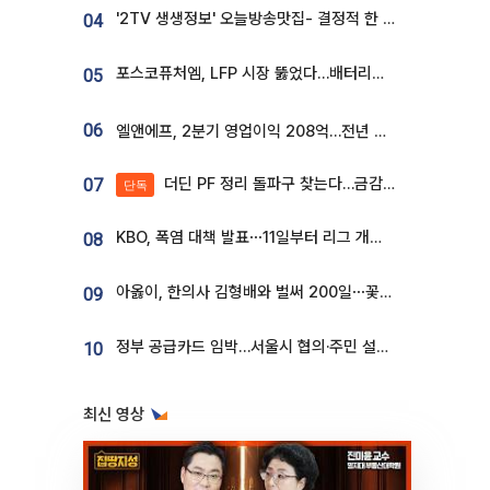
'2TV 생생정보' 오늘방송맛집- 결정적 한 수, 3종 메밀면! 메밀 소바 맛집 '의○○○○'
04
포스코퓨처엠, LFP 시장 뚫었다…배터리사와 대규모 장기 공급 합의
05
06
엘앤에프, 2분기 영업이익 208억…전년 比 흑자전환
더딘 PF 정리 돌파구 찾는다…금감원, 1년 반 만에 매각설명회 재개
07
단독
KBO, 폭염 대책 발표⋯11일부터 리그 개시ㆍ경기 오후 7시 시작
08
아옳이, 한의사 김형배와 벌써 200일⋯꽃다발 들고 "프러포즈 아냐"
09
정부 공급카드 임박…서울시 협의·주민 설득이 성패 가른다 [부동산 해법 전쟁]
10
최신 영상