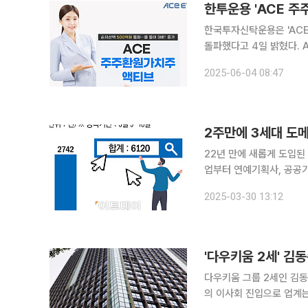
한투운용 'ACE 주
한국투자신탁운용은 'ACE
돌파했다고 4일 밝혔다. 
품이다. 한국거래소에 따르면 전 영업일(2일) 기준 해당 ETF의 순자산액은 506억 원이다. 지난해
2025-06-04 08:47
말 순자산액이 167억 원
2주만에 3세대 도메인
22년 만에 새롭게 도입된 
업부터 연예기획사, 공공기관…각계서 신청 'ai.kr'등 새롭게
주 만에 6120건을 돌파했다. 30일 한국인터넷진흥원(KISA)에 따르면 5일~18일까지
2025-03-30 13:12
된 3단계 kr 도메인은 6
'다우키움 2세' 김
다우키움 그룹 2세인 김동
의 이사회 진입으로 업계는 다