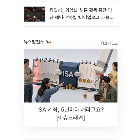
타일러, '외압설' 부른 활동 중단 영
상 해명⋯"하필 '다이얼로그' 내용이
라"
뉴스발전소
ISA 계좌, 5년마다 깨라고요?
[이슈크래커]