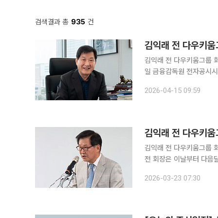
검색결과 총
935
건
김익래 전 다우키움
김익래 전 다우키움그룹 회
일 금융감독원 전자공시시스
행한 공개매수에서 응모한 
2026-04-15 09:59
의 74.71%에 그쳤다. 
김익래 전 다우키움그
김익래 전 다우키움그룹 회장이 사람인 주식
전 회장은 이날부터 다음달
가격은 1만8000원이다. 
2026-03-23 07:30
총