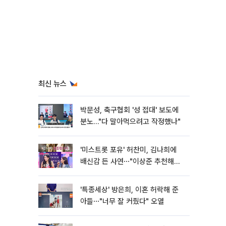
최신 뉴스
박문성, 축구협회 '성 접대' 보도에
분노…"다 말아먹으려고 작정했나"
'미스트롯 포유' 허찬미, 김나희에
배신감 든 사연⋯"이상준 추천해주
더라"
'특종세상' 방은희, 이혼 허락해 준
아들⋯"너무 잘 커줬다" 오열