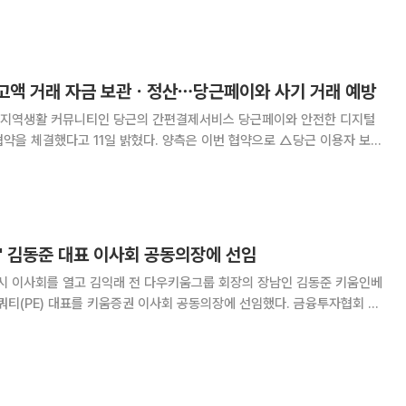
으로 판단한 것으로 해석된다. 20일 금융감독원 전자공시시스템
 고액 거래 자금 보관ㆍ정산⋯당근페이와 사기 거래 예방
 지역생활 커뮤니티인 당근의 간편결제서비스 당근페이와 안전한 디지털
1일 밝혔다. 양측은 이번 협약으로 △당근 이용자 보호
(금융API 등) 제공 △당근페이 기업간거래(B2B) 정산 프로세스 고도화
사업 확대 및 공동 마케팅 등을 추진한다.
세' 김동준 대표 이사회 공동의장에 선임
임시 이사회를 열고 김익래 전 다우키움그룹 회장의 장남인 김동준 키움인베
E) 대표를 키움증권 이사회 공동의장에 선임했다. 금융투자협회 공
 이날 김 대표를 이사회 공동의장에 선임한 이유에 대해 "이사회 공동의
의장에 대한 권한 집중을 방지하고 신중한 의사결