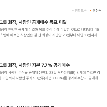
정확도순
최신순
그룹 회장, 사람인 공개매수 목표 미달
장이 진행한 공개매수 결과 목표 주식 수에 미달한 것으로 나타났다. 15
템에 따르면 사람인은 김 전 회장이 지난달 23일부터 이달 13일까지 진
주식 수는 67만2387주로 집계됐다고 공시했다. 목표예정수량 90만주
김 전 회장은 응모한 주식을 모두 매수
룹 회장, 사람인 지분 7.7% 공개매수
을 공개매수한다. 23일 투자은행(IB) 업계에 따르면 김
 13일까지 사람인 주식 90만주(지분 7.68%)를 공개매수한다. 공개매수
전 거래일 종가 1만4350원 대비 25.44% 높은 수준이다. 공개매수에는
 162억원을 사용한다. 김 전 회장은 지난해