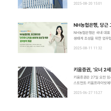
2025-08-20 15:01
NH농협은행, 당근
NH농협은행은 국내 대표
생태계 조성을 위한 업무협약을 체결했다고 1
를 위한 디지털 금융서비스
2025-08-11 11:32
를 위한 기술 협력 △제휴
키움증권, '오너 2
키움증권은 27일 오전 
스트먼트·키움프라이빗에쿼티(P
시 등에 따르면 키움증권은
2025-06-27 15:27
장을 선임함으로써 단독 