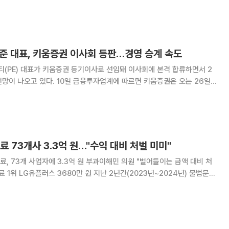
 이날 서울 영등포구 여의도 TP타워에서 정기주주총회를 열고 김 대표를
 평상시 외부에 본인을 거의 드러내지 않
동준 대표, 키움증권 이사회 등판…경영 승계 속도
(PE) 대표가 키움증권 등기이사로 선임돼 이사회에 본격 합류하면서 2
융투자업계에 따르면 키움증권은 오는 26일
 정기주주총회에서 김 대표의 사내이사 신규 선임 안건을 상정한다. 김
그룹 회장의 장남으로 그룹 '후계자'로
료 73개사 3.3억 원…"수익 대비 처벌 미미"
료, 73개 사업자에 3.3억 원 부과이해민 의원 "벌어들이는 금액 대비 처
3680만 원 지난 2년간(2023년~2024년) 불법문자
에 따라 과태료를 처분받은 사업자는 총 73개 사업자로 과태료는 총 3
됐다. 업체들이 불법 문자