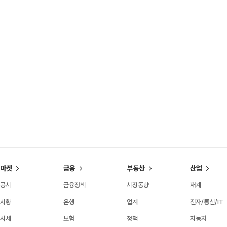
마켓
금융
부동산
산업
공시
금융정책
시장동향
재계
시황
은행
업계
전자/통신/IT
시세
보험
정책
자동차