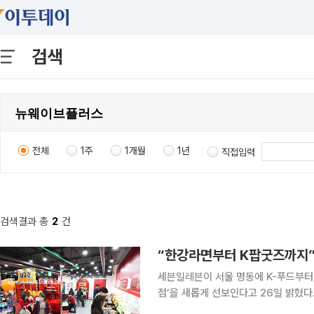
검색
전체
1주
1개월
1년
직접입력
검색결과 총
2
건
“한강라면부터 K팝굿즈까지”
세븐일레븐이 서울 명동에 K-푸드부터
점’을 새롭게 선보인다고 26일 밝혔다. 세븐일레븐 뉴웨이브명동점은 약 110평(363.63m2) 
로 기존 푸드스테이션, 패션&뷰티, 와인