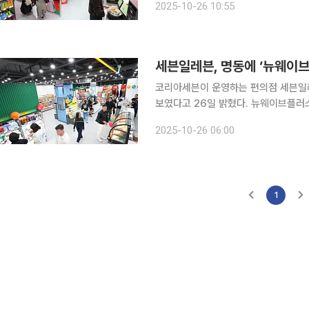
2025-10-26 10:55
덤존인 후즈팬(Whosfan) 스토어 
세븐일레븐, 명동에 ‘뉴웨이브
코리아세븐이 운영하는 편의점 세븐일레
보였다고 26일 밝혔다. 뉴웨이브플러스는 지난해 10월 선보인 차세대 콘셉트 가맹모델 ‘뉴웨이
브’를 이를 한층 더 업그레이드한 것이다. 최근 K컬처에 대한 전 세계적인 관심도가 높아지
2025-10-26 06:00
외국인 관광객 수가 늘자 이들이 국내에
1