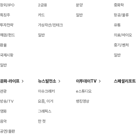
장외/IPO
2금융
분양
중화학
특징주
카드
일반
항공/물류
투자전략
가상자산/핀테크
유통
채권/펀드
일반
의료/바이오
환율
중기/벤처
국제시황
일반
일반
문화·라이프
뉴스발전소
이투데이TV
스페셜리포트
관광
이슈크래커
e스튜디오
방송/TV
요즘, 이거
랭킹영상
영화
그래픽스
음악
한 컷
공연/출판