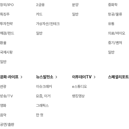
장외/IPO
2금융
분양
중화학
특징주
카드
일반
항공/물류
투자전략
가상자산/핀테크
유통
채권/펀드
일반
의료/바이오
환율
중기/벤처
국제시황
일반
일반
문화·라이프
뉴스발전소
이투데이TV
스페셜리포트
관광
이슈크래커
e스튜디오
방송/TV
요즘, 이거
랭킹영상
영화
그래픽스
음악
한 컷
공연/출판