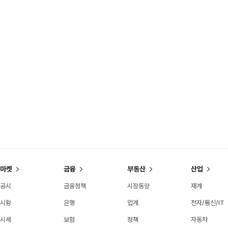
마켓
금융
부동산
산업
공시
금융정책
시장동향
재계
시황
은행
업계
전자/통신/IT
시세
보험
정책
자동차