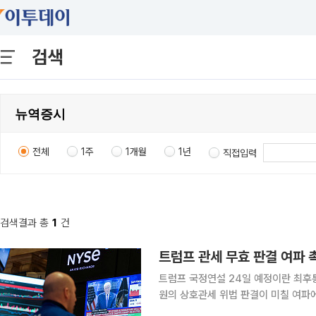
검색
전체
1주
1개월
1년
직접입력
검색결과 총
1
건
트럼프 국정연설 24일 예정이란 최후통첩 포함될지 관심 뉴욕증시
원의 상호관세 위법 판결이 미칠 여파에
엔비디아를 비롯해 소프트웨어(SW) 업체들의 실적에