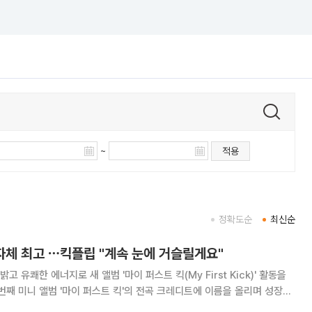
~
적용
정확도순
최신순
자체 최고 ⋯킥플립 "계속 눈에 거슬릴게요"
 밝고 유쾌한 에너지로 새 앨범 '마이 퍼스트 킥(My First Kick)' 활동을
지로 눈길을 사로잡았다. 이들은 총 3주 간의 음악방송에서 '킥 포인트' 가