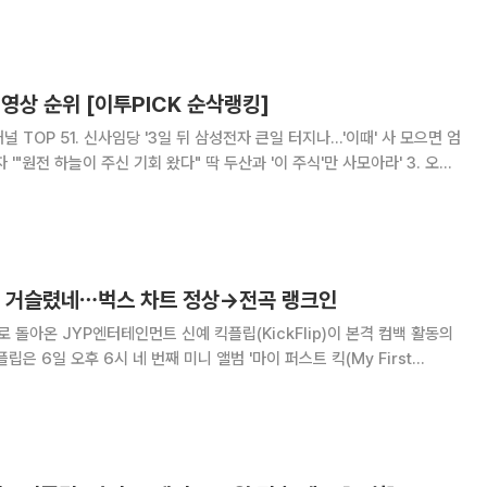
도장을 찍
 영상 순위 [이투PICK 순삭랭킹]
TOP 51. 신사임당 '3일 뒤 삼성전자 큰일 터지나...'이때' 사 모으면 엄
 '"원전 하늘이 주신 기회 왔다" 딱 두산과 '이 주식'만 사모아라' 3. 오선
 휴전 합의 vs 이란 호르무즈 봉쇄… 혼돈 속 날아간 S&P 500' 4. 머니
로 거슬렸네⋯벅스 차트 정상→전곡 랭크인
로 돌아온 JYP엔터테인먼트 신예 킥플립(KickFlip)이 본격 컴백 활동의
에 거슬리고 싶어'를 발매하고 컴백했다. 멤버들이 타이틀곡을 포함한 전곡 크
 개성과 성장을 녹인