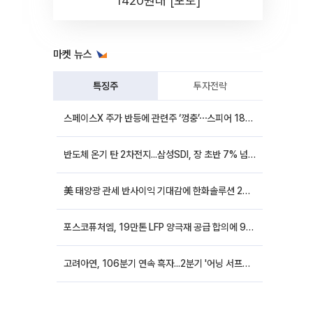
1420원대 [포토]
마켓 뉴스
특징주
투자전략
스페이스X 주가 반등에 관련주 ‘껑충’⋯스피어 18%ㆍ에이치브이엠 12%↑
반도체 온기 탄 2차전지...삼성SDI, 장 초반 7% 넘게 껑충
美 태양광 관세 반사이익 기대감에 한화솔루션 20%대·OCI홀딩스 14%대 급등
포스코퓨처엠, 19만톤 LFP 양극재 공급 합의에 9%대 강세
고려아연, 106분기 연속 흑자...2분기 '어닝 서프라이즈'에 장 초반 12%대 강세