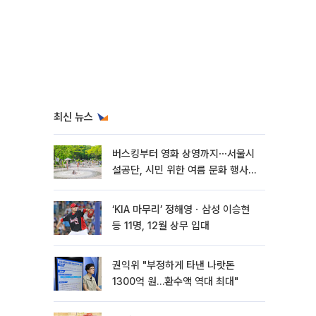
최신 뉴스
버스킹부터 영화 상영까지⋯서울시
설공단, 시민 위한 여름 문화 행사
마련
‘KIA 마무리’ 정해영ㆍ삼성 이승현
등 11명, 12월 상무 입대
권익위 "부정하게 타낸 나랏돈
1300억 원…환수액 역대 최대"