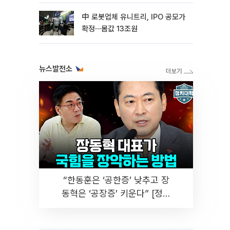
中 로봇업체 유니트리, IPO 공모가
확정⋯몸값 13조원
뉴스발전소
“한동훈은 ‘공한증’ 낮추고 장
동혁은 ‘공장증’ 키운다” [정치
대학]