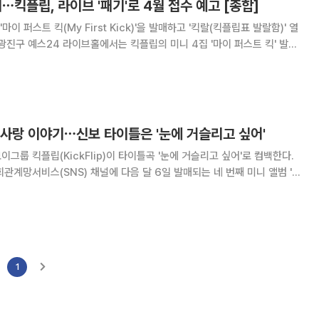
⋯킥플립, 라이브 '패기'로 4월 접수 예고 [종합]
 '마이 퍼스트 킥(My First Kick)'을 발매하고 '킥랄(킥플립표 발랄함)' 열
다. 이날 행사에는 멤버 계훈, 동화, 주왕, 민제, 케이주, 동현이 참석해
싶어
첫사랑 이야기⋯신보 타이틀은 '눈에 거슬리고 싶어'
그룹 킥플립(KickFlip)이 타이틀곡 '눈에 거슬리고 싶어'로 컴백한다.
회관계망서비스(SNS) 채널에 다음 달 6일 발매되는 네 번째 미니 앨범 '마
)' 트랙리스트 영상과 이미지가 공개됐다. 트랙리스트에 따르면 '마이
'눈에
1