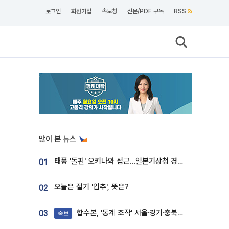
로그인
회원가입
속보창
신문/PDF 구독
RSS
많이 본 뉴스
태풍 '돌핀' 오키나와 접근…일본기상청 경로 업데이트
01
오늘은 절기 '입추', 뜻은?
02
합수본, '통계 조작' 서울·경기·충북 선관위 등 추가 압수수색
03
속보