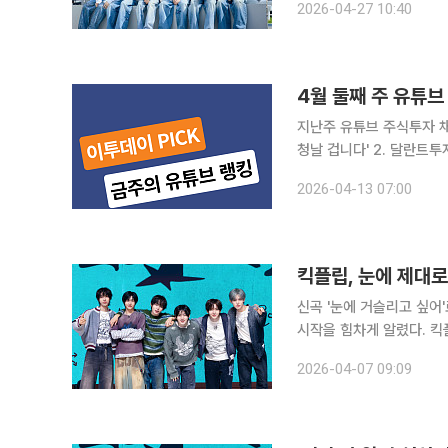
2026-04-27 10:40
득한 무대를 선사하며 눈
4월 둘째 주 유튜브
지난주 유튜브 주식투자 채널 
청날 겁니다' 2. 달란트투자
의 미국 증시 라이브 '트럼프
2026-04-13 07:00
코믹스 Money Comics
킥플립, 눈에 제대
신곡 '눈에 거슬리고 싶어'
시작을 힘차게 알렸다. 킥플립은 6일 오후 6시 네 번째 미니 앨범 '마이 퍼스트 킥(My First
Kick)'과 타이틀곡 '눈
2026-04-07 09:09
레디트를 수놓으며 음악적