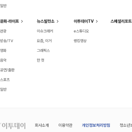
일반
문화·라이프
뉴스발전소
이투데이TV
스페셜리포트
관광
이슈크래커
e스튜디오
방송/TV
요즘, 이거
랭킹영상
영화
그래픽스
음악
한 컷
공연/출판
스포츠
일반
회사소개
이용약관
개인정보처리방침
청소년