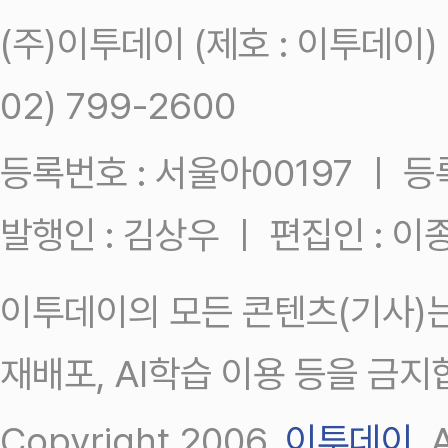
(주)이투데이 (제호 : 이투데이
02) 799-2600
등록번호 : 서울아00197 ㅣ 등록일
발행인 : 김상우 ㅣ 편집인 : 
이투데이의 모든 콘텐츠(기사)는
재배포, AI학습 이용 등을 금지
Copyright 2006.
이투데이
.