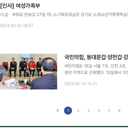
[인사] 여성가족부
◇실ㆍ국장급 전보(2.27일 자) △기획조정실장 김기남
2024-02-26 18:07
국민의힘, 동대문갑·양천갑·강
국민의힘은 16일 서울 7곳, 인천 2곳, 
경선 지역으로 선정했다. 13일에서 1
격 미달’로 판단된 신청자들을 제외하고 2∼3명으로 후
2024-02-16 16:21
대책위원, 정미경 전 의원, 조수진 비
1
2
3
4
5
6