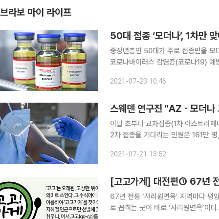
브라보 마이 라이프
50대 접종 ‘모더나’, 1차만 
중장년층인 50대가 주로 접종받을 모더
코로나바이러스 감염증(코로나19) 예
청에서 열린 정례브리핑에서 모더나 백신의 예방효과에
2021-07-23 10:46
해외 3만420명을 대상으로 한 임상 
스웨덴 연구진 "AZㆍ모더나 
이달 초부터 교차접종(1차 아스트라제네카
2차 접종을 기다리는 인원은 161만 명, 이들
접종 일정이 예정보다 늦춰지고, 방역
2021-07-21 13:52
로 선택할 수 있다는 전망이 나오고 있다
[고고가게] 대전편① 67년 
67년 전통 ‘사리원면옥’ 지역마다 평양냉면 노포들이 있지만, 대전에서 ‘평양냉면’ 하면 첫손가락으
로 꼽히는 곳이 바로 ‘사리원면옥’이다.