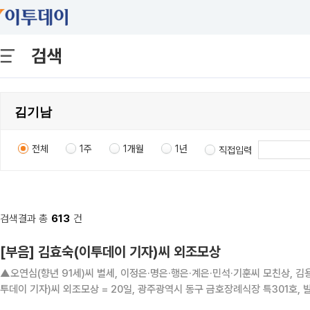
검색
전체
1주
1개월
1년
직접입력
검색결과 총
613
건
[부음] 김효숙(이투데이 기자)씨 외조모상
▲오연심(향년 91세)씨 별세, 이정은·명은·행은·계은·민석·기훈씨 모친상, 김
투데이 기자)씨 외조모상 = 20일, 광주광역시 동구 금호장례식장 특301호, 발
4000.