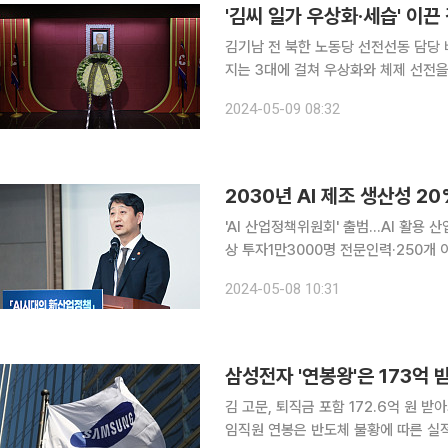
'김씨 일가 우상화·세습' 이
김기남 전 북한 노동당 선전선동 담당 
지는 3대에 걸쳐 우상화와 체제 선전을 앞장서 왔다. 8일 조선중앙통신이
과 다장기기능부전으로 병상에서 치료를
2024-05-09 08:32
월 7일 10시 애석하게도 94살을 일
2030년 AI 제조 생산성 2
'AI 산업정책위원회' 출범…AI 활용 
상 투자1만3000명 전문인력·250개 이상 전문기업 육성 인공지능
체인저가 될 것으로 전망되는 가운데 정
2024-05-08 10:31
목표를 세웠다. 이를 위해 AI 자율제조
김 고문, 퇴직금 포함 172.6억 원 받아퇴직자
임직원 연봉은 반도체 불황에 따른 실적