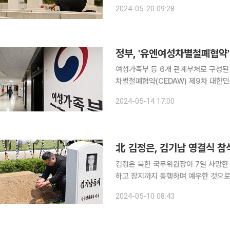
2주기인 19일 신미리애국렬사릉을 찾아 묘소에 
2024-05-20 09:28
당의 무장력인 우리 군대의 정신적 기
정부, '유엔여성차별철폐협약'
여성가족부 등 6개 관계부처로 구성된
차별철폐협약(CEDAW) 제9차 대한민국 국가 보고서
성차별철폐협약은 1979년 유엔총회에
2024-05-14 17:00
협약 당사국(189개국, 2024년 5월
김정은 북한 국무위원장이 7일 사망한
하고 장지까지 동행하며 예우한 것으로 알려졌다. 10일 연합뉴스에 따르면 
장이 전날 평양 서장회관에서 열린 고인
2024-05-10 08:43
저명한 정치활동가를 잃은 크나큰 상실