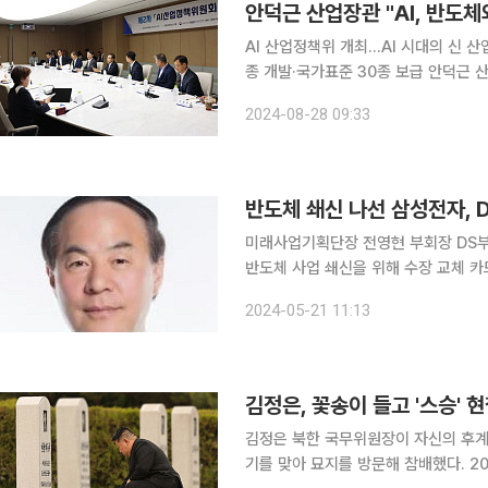
안덕근 산업장관 "AI, 반도체와
AI 산업정책위 개최…AI 시대의 신 산
종 개발·국가표준 30종 보급 안덕근 산업통상자원부 장관은 28일 "인공지능(AI)은 반도체와 같이
소프트웨어적 측면에서의 새로운 '산업의 쌀'이 될 것"이
2024-08-28 09:33
상공회의소에서 열린 제2차 AI 산업 
반도체 쇄신 나선 삼성전자, 
미래사업기획단장 전영현 부회장 DS부문
반도체 사업 쇄신을 위해 수장 교체 카
쟁력을 강화하기 위한 '원포인트' 인사다. 삼성전자는 미래사업기획단장 전영현 부회장을 
2024-05-21 11:13
솔루션(DS) 부문장에 임명했다고 21
김정은, 꽃송이 들고 '스승'
김정은 북한 국무위원장이 자신의 후계
기를 맞아 묘지를 방문해 참배했다. 20일 북한 노동당 기관지 노동신문은 김 위원장이 현철해 사망