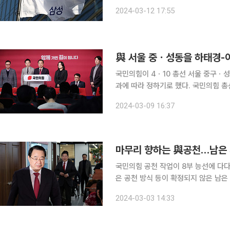
자의 지난해 '연봉왕'은 SAIT(옛 삼성종합
2024-03-12 17:55
가 공시한 지난해 사업보고서에 따르면
與 서울 중ㆍ성동을 하태경-
국민의힘이 4ㆍ10 총선 서울 중구ㆍ성
과에 따라 정하기로 했다. 국민의힘 총선 공천관리위원회는 9일 서울 여의도 중앙당사에서 ‘4차 경
선’ 결과를 발표하고 이같이 밝혔다. 
2024-03-09 16:37
치른다. 서울 중구ㆍ성동구을은 3
마무리 향하는 與공천…남은
국민의힘 공천 작업이 8부 능선에 다다
은 공천 방식 등이 확정되지 않은 남은 30여
힘과 민주당 공천관리위원회에 따르면 총
2024-03-03 14:33