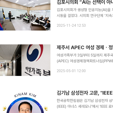
김포시의회 “AI는 선택이 
김포시의회가 생성형 인공지능(AI)을
시동을 걸었다. 시의회 연구단체 ‘지속가능한 명품도시 연구회’는 생성형 AI의 최신 흐름과 지자체
도입전략을 집중 점검하며 “기술을 좇
2025-11-24 12:53
다”고 강조했다. 김포시의회
제주서 APEC 여성 경제ㆍ정
여성가족부가 3일부터 5일까지 제주국
(APEC) 여성경제정책파트너십(PPWE) 제1차 회의를 개
양경제협력체 여성경제정책파트너십은 아
2025-05-01 12:00
색하는 실무 회의다. APEC 21개 회
김기남 삼성전자 고문, "IEE
한국공학한림원은 김기남 삼성전자 상임
(IEEE) 아너스 세레모니'에서 'IEEE 로버
된 이 상은 IEEE가 세계 반도체 산업