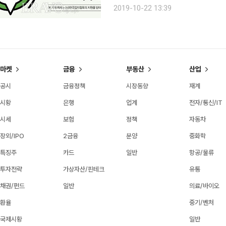
직후 대전에 내려와 자리를 잡으며 이
2019-10-22 13:39
평양냉면으로는 물론이고, 대전광역시
마켓
금융
부동산
산업
공시
금융정책
시장동향
재계
시황
은행
업계
전자/통신/IT
시세
보험
정책
자동차
장외/IPO
2금융
분양
중화학
특징주
카드
일반
항공/물류
투자전략
가상자산/핀테크
유통
채권/펀드
일반
의료/바이오
환율
중기/벤처
국제시황
일반