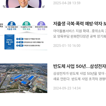
2025-04-28 13:59
스를 기리기 위해 만
저출생 극복·폭력 예방·약자 
아이돌봄서비스 지원 확대…중위소득 2
모 양육부담 완화한다장관 공백 장기화…여가부 
정책 기조는 '모두가 함께하는 일상, 누
2025-01-10 16:00
극복, 약자 보호, 폭력으로부터 안전한
반도체 사업 50년…삼성전자,
삼성전자가 반도체 사업 50년을 맞아 
새로 만든다. 반도체 사업 초격차 경
단에서다. 23일 삼성전자에 따르면 반도체 사업을 담당하는 디바이스솔루션(DS) 부문에서 'DS인
2024-09-23 14:34
의 일하는 방식'을 제정하기 위해 임직