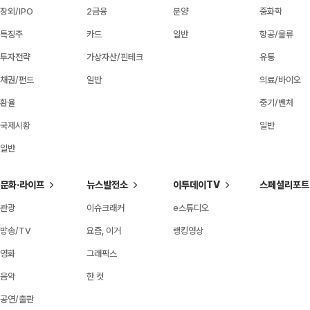
장외/IPO
2금융
분양
중화학
특징주
카드
일반
항공/물류
투자전략
가상자산/핀테크
유통
채권/펀드
일반
의료/바이오
환율
중기/벤처
국제시황
일반
일반
문화·라이프
뉴스발전소
이투데이TV
스페셜리포트
관광
이슈크래커
e스튜디오
방송/TV
요즘, 이거
랭킹영상
영화
그래픽스
음악
한 컷
공연/출판