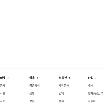
마켓
금융
부동산
산업
공시
금융정책
시장동향
재계
시황
은행
업계
전자/통신/IT
시세
보험
정책
자동차