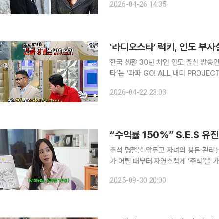
2026-04-26 14:35
족의 뜻에 따라 장례는 외부에 공개하
'라디오스타' 럭키, 인도 부자설
한국 생활 30년 차인 인도 출신 방송인 럭키가 부자설에
타’는 ‘파파 GO! ALL 대디 PROJ
해 다양한 이야기를 나눴다. 이날 럭키는 고향인 인도에 건물 9채를 소유하고 있다는 소문에 “숫자
2026-04-22 23:03
로 하면 커 보이지만 금액으로 하면 다
“수익률 150%” S.E.S 유
추석 명절을 앞두고 자녀의 용돈 관리
가 어릴 때부터 자연스럽게 ‘주식’을 
전하는 실전 용돈 관리법에 주목할 필요가 있다. 유진ㆍ기태영 부부는 10일 자
2025-09-30 20:00
로희(10), 로린(7)과 함께 ‘용돈’을 