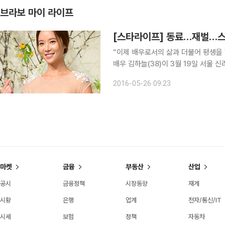
브라보 마이 라이프
[스타라이프] 동료…재벌…
“이제 배우로서의 삶과 더불어 평생을 
배우 김하늘(38)이 3월 19일 서울
이다. “평생 존중하며 사랑하고 ‘나’를
2016-05-26 09:23
수 가희(36)도 3월 26일 세 살 연상
마켓
금융
부동산
산업
공시
금융정책
시장동향
재계
시황
은행
업계
전자/통신/IT
시세
보험
정책
자동차