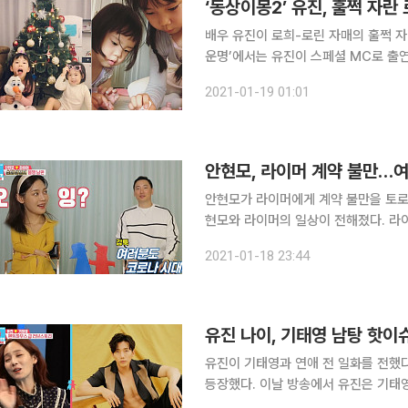
‘동상이몽2’ 유진, 훌쩍 자
배우 유진이 로희-로린 자매의 훌쩍 자란 모습을 공개했다. 18일
운명’에서는 유진이 스페셜 MC로 출연
전했다. 유진과 기태영은 지난 2011년 결혼해 슬하에 로희와 로린이를 두고 있다. 특히 로희는 3살
2021-01-19 01:01
무렵인 2017년 KBS2 ‘슈퍼맨이 돌아
안현모, 라이머 계약 불만…
안현모가 라이머에게 계약 불만을 토로한 것이 화제 됐다. 18일 방
현모와 라이머의 일상이 전해졌다. 라이머는 홈
머에게 계약과 관련해 불만을 토로했다
2021-01-18 23:44
나오지 않는다"라며 "모르는 사람들은
유진 나이, 기태영 남탕 핫이
유진이 기태영과 연애 전 일화를 전했다. 18일 방송된 SBS '동상이몽2'에서는 유진이 스페셜
등장했다. 이날 방송에서 유진은 기태영과 연애 전 찜질방을 갔던 일화를 전했다. 유진은 "사귀기 전
지방 촬영이 있어서 스태프들과 찜질방을