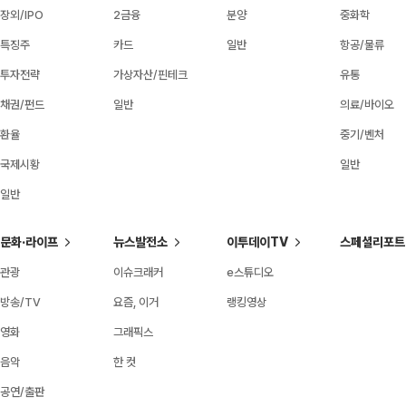
장외/IPO
2금융
분양
중화학
특징주
카드
일반
항공/물류
투자전략
가상자산/핀테크
유통
채권/펀드
일반
의료/바이오
환율
중기/벤처
국제시황
일반
일반
문화·라이프
뉴스발전소
이투데이TV
스페셜리포트
관광
이슈크래커
e스튜디오
방송/TV
요즘, 이거
랭킹영상
영화
그래픽스
음악
한 컷
공연/출판