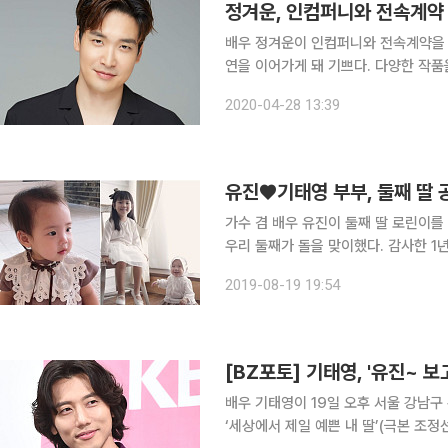
배우 정겨운이 인컴퍼니와 전속계약을 체결했다. 소속사 인컴퍼니 측은 28일
연을 이어가게 돼 기쁘다. 다양한 작
량을 펼치며 폭넓은 활동을 할 수 있
2020-04-28 13:39
라고 밝혔다. 정겨운은 최근 전 
가수 겸 배우 유진이 둘째 딸 로린이를 공개했다. 19일 유진은 자신의 인스
우리 둘째가 돌을 맞이했다. 감사한 1
사진을 게재했다. 공개된 사진 속에는 유진과 기태영을 비롯해 첫째 딸 로희와 돌을 맞이한 둘째 딸
2019-08-19 19:54
로린이의 모습이 담겼다. 특히 쌍둥이
[BZ포토] 기태영, '유진~ 보
배우 기태영이 19일 오후 서울 강남구
‘세상에서 제일 예쁜 내 딸’(극본 조