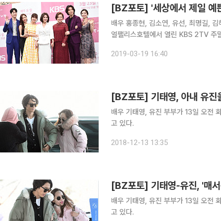
[BZ포토] '세상에서 제일 예
배우 홍종현, 김소연, 유선, 최명길, 
얼팰리스호텔에서 열린 KBS 2TV 주말
창) 제작발표회에 참석해 포토타임을 갖고 있다. ‘세상에서 제일 예쁜 내 딸’은
2019-03-19 16:40
애증의 관계가 돼버린 네 모녀의 이야
[BZ포토] 기태영, 아내 유
배우 기태영, 유진 부부가 13일 오전
고 있다.
2018-12-13 13:35
[BZ포토] 기태영-유진, '매
배우 기태영, 유진 부부가 13일 오전
고 있다.