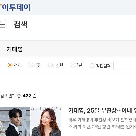
검색
전체
1주
1개월
1년
직접입력
검색결과 총
422
건
기태영, 25일 부친상⋯아내 
배우 기태영의 부친상 비보가 전해졌다. 26일 기태영의 소속사 인컴퍼니 측은 “기태영의 부친
수 씨가 지난 25일 향년 82세를 일기로 별세했다”라고 알
키며 가족과 애도의 시간을 보내고 있다.