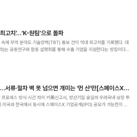
 규제 장벽, 중동발 물류 충격, 원·달러 환율 급등이 동시에 덮치며 ‘투자
이 간극이 빠르게 벌어지고
최고치’…‘K-원팀’으로 돌파
속에 무역 분야도 기술장벽(TBT) 통보 건이 역대 최고치를 기록했다. 대
)는 공동연구와 합동 설명회를 통해 수출 기업을 지원한다는 방침이다.
인증산업협회는 코트라 본사에서 수출기업의 해외인증 및 기술규제 대응
U)을 체결했다. 세계무역기구(WTO)에 따르면
규제 해소 시간 부족…서류·절차 벽 못 넘으면 개미는 '먼 산'만[스페이스X IPO 초읽기 ②]
 프로세스 방식·시간 차이 커美신고서, 방산기밀 숨길까 우려국내 상장 투
이 충분치 않다는 게 문제로 지적된다. 스페이스X 공모 일정에 맞게 규제
O 제도와의 정합성을 끌어내지 않으면 국