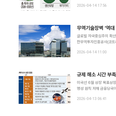
다”는 신호가 먼저 나온다.
2026-04-14 17:56
선언’과 ‘실제 집행’ 사
무역기술장벽 ‘역대 
글로벌 자국중심주의 확산 
한무역투자진흥공사(코트라
14일 코트라와 한국시험
2026-04-14 11:00
지원을 위한 업무협약(MO
미국선 6월 상장 목표상장
명성 원칙 저해 금융당국이 미국과 한국에서 동시에 스페이스X 기업공개(IPO) 공모가 가능한지 법
률 검토에 나섰지만, 시간
2026-04-13 06:41
장벽을 해소하고 미국 IP