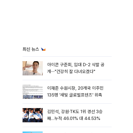
최신 뉴스
아이콘 구준회, 입대 D-2 삭발 공
개⋯"건강히 잘 다녀오겠다"
이재준 수원시장, 20개국 이주민
135명 '새빛 글로벌프렌즈' 위촉
김민석, 강원·TK도 1위 경선 3승
째…누적 46.01% 대 44.53%