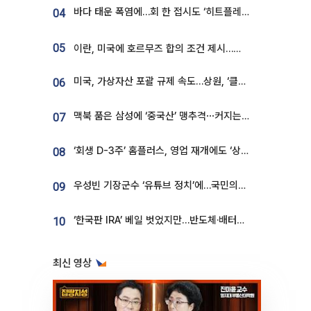
바다 태운 폭염에…회 한 접시도 ‘히트플레이션’
04
05
이란, 미국에 호르무즈 합의 조건 제시…美 “경기 아직 안 끝나” [종합]
미국, 가상자산 포괄 규제 속도…상원, ‘클래리티법’ 9월 절차투표 추진
06
맥북 품은 삼성에 ‘중국산’ 맹추격⋯커지는 노트북 OLED 시장
07
‘회생 D-3주’ 홈플러스, 영업 재개에도 ‘상품 공급망’ 복구가 생존 관건
08
우성빈 기장군수 ‘유튜브 정치’에…국민의힘 군의원들 집단 반발
09
‘한국판 IRA’ 베일 벗었지만…반도체·배터리 업계 “시행령이 관건”
10
최신 영상