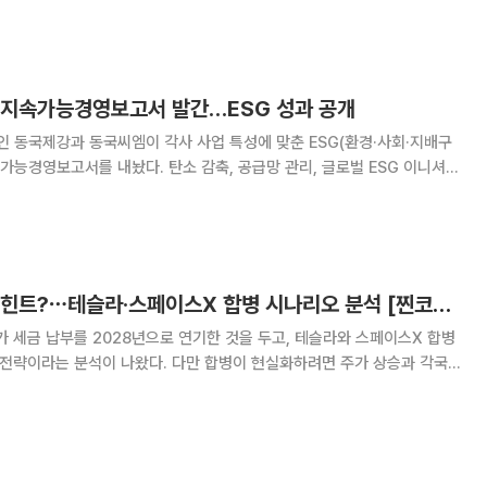
태계의 지속가능성과 발전을 위한 서울
 지속가능경영보고서 발간…ESG 성과 공개
 동국제강과 동국씨엠이 각사 사업 특성에 맞춘 ESG(환경·사회·지배구
속가능경영보고서를 내놨다. 탄소 감축, 공급망 관리, 글로벌 ESG 이니셔티
 환경 변화에 대응한 활동을 담았다. 동국제강그룹은 동국제강과
속가능경영보고서’를 발간했다고 1일
머스크 세금 연기가 힌트?⋯테슬라·스페이스X 합병 시나리오 분석 [찐코노미]
가 세금 납부를 2028년으로 연기한 것을 두고, 테슬라와 스페이스X 합병
 전략이라는 분석이 나왔다. 다만 합병이 현실화하려면 주가 상승과 각국
을 넘어야 한다는 전망도 함께 제기됐다. 강정수 박사는 27일 공
채널 '찐코노미'(연출 이은지)에 출