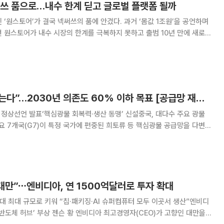
써쓰 품으로…내수 한계 딛고 글로벌 플랫폼 될까
 ‘원스토어’가 결국 넥써쓰의 품에 안겼다. 과거 ‘몸값 1조원’을 공언하며
던 원스토어가 내수 시장의 한계를 극복하지 못하고 출범 10년 만에 새로운
번 인수를 주도한 장현국 넥써쓰 대표는 구글과 애플이 양분한 글로벌 앱
 단순한 애플리케이션(앱) 유통 창구
“中 희토류 독점 끊는다”…2030년 의존도 60% 이하 목표 [공급망 재편 나선 G7 ①]
 정상선언 발표‘핵심광물 회복력·생산 동맹’ 신설중국, 대다수 주요 광물
요 7개국(G7)이 특정 국가에 편중된 희토류 등 핵심광물 공급망을 다변화
걷어붙였다. 사실상 공급망을 쥐고 흔드는 중국을 겨냥한 조치다. 17일
에 따르면 G7 정상들은 프랑스 에비앙레
 대만”⋯엔비디아, 연 1500억달러로 투자 확대
역대 최대 규모로 키워 “칩·패키징·AI 슈퍼컴퓨터 모두 이곳서 생산”엔비디
엔비디아 최고경영자(CEO)가 고향인 대만을