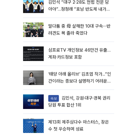
김민석 “대구 2·28도 헌법 전문 담
아야”…정청래 “호남 반도체 내가
제일 잘할 것”
말다툼 중 母 살해한 10대 구속⋯반
려견도 목 졸라 죽였다
삼프로TV 개인정보 46만건 유출…
계좌·카드정보 포함
‘태양 아래 올리브’ 김초엽 작가...“인
간이라는 종보다 설명하기 어려운
한 사람을 쓰고 싶었다”[문화人터
뷰]
김민석, 강원·대구·경북 권리
속보
당원 투표 합산 1위
제13회 제주삼다수 마스터스, 장은
수 첫 우승하며 성료