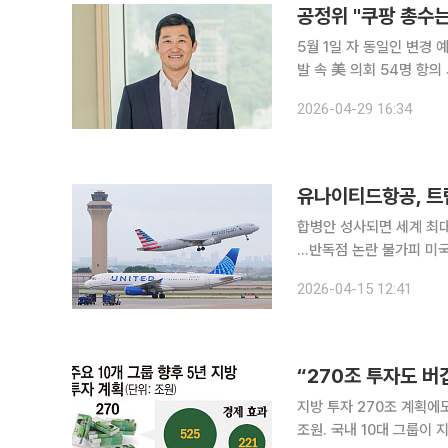
공정위 "쿠팡 총수
5월 1일 자 동일인 변경
발 속 美 의회 54명 항의
정거래위원회가 미국계 회사
2026-04-29 16:34
지정하기로 하면서 한미 간
유나이티드항공, 트
합병안 성사되면 세계 최대
…반독점 논란 불가피 미국 대형 항공사 유나이티드항공이 경쟁사인 아메리칸항공과 합병하는 방안
을 도널드 트럼프 미국 행정부에 제안했다. 14일(현지시간)
2026-04-15 12:41
커비 유나이티드항공 최고경
지방 투자 270조 계획에도
조원. 국내 10대 그룹이