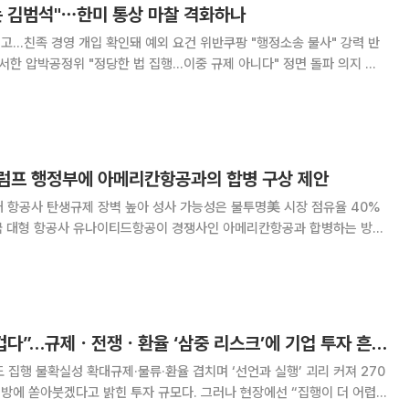
는 김범석"⋯한미 통상 마찰 격화하나
 예고…친족 경영 개입 확인돼 예외 요건 위반쿠팡 "행정소송 불사" 강력 반
 서한 압박공정위 "정당한 법 집행…이중 규제 아니다" 정면 돌파 의지 공
인 쿠팡Inc 김범석 의장을 그룹의 실질적 지배자인 '동일인(총수)'으로
 통상 마찰 우려가 커지고 있다.
럼프 행정부에 아메리칸항공과의 합병 구상 제안
 항공사 탄생규제 장벽 높아 성사 가능성은 불투명美 시장 점유율 40%
 블룸버그통신, CNBC 등에 따르면 스콧
영자(CEO)는 올 2월 말 미국 워싱
“270조 투자도 버겁다”…규제ㆍ전쟁ㆍ환율 ‘삼중 리스크’에 기업 투자 흔들 [예측 막힌 기업]
 집행 불확실성 확대규제·물류·환율 겹치며 ‘선언과 실행’ 괴리 커져 270
 지방에 쏟아붓겠다고 밝힌 투자 규모다. 그러나 현장에선 “집행이 더 어렵