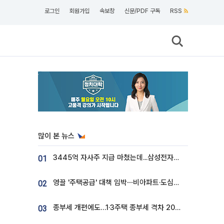
로그인
회원가입
속보창
신문/PDF 구독
RSS
많이 본 뉴스
3445억 자사주 지급 마쳤는데...삼성전자 DX노조, 뒤늦은 '떼쓰기 집회'
01
영끌 '주택공급' 대책 임박⋯비아파트·도심복합까지 총동원
02
종부세 개편에도…1·3주택 종부세 격차 2028년부터 확대
03