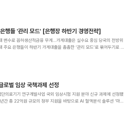
원지’라고 칭하며 연간 1500억달러(약 207조원)를 투자한다고 발표했다.
 따르면 황 CE
은행들 '관리 모드' [은행장 하반기 경영전략]
변수로 꼽혀생산적금융 무게…가계대출은 실수요 중심 당국의 전방위
내 주요 은행들이 하반기 가계대출을 촘촘한 ‘관리 모드’로 묶어두기로 했
 부실 연체율 상승이 하반기 금융권의 최대 변수로 부상하면서, 자금 공급
 생산적 금융 쪽으로 전면 이동하는 흐름이 뚜렷하
 글로벌 임상 국책과제 선정
첨단의료기기 연구개발사업 국외 임상시험 지원 분야 신규 과제에 선정됐
3년간 총 22억원 규모의 정부 지원을 바탕으로 AI 혈액분석 솔루션 ‘마이
)’의 글로벌 다기관 확증 임상을 추진하고 미국 식품의약국(FDA)과 유럽 체
외진단의료기기(CE-IVDR) 인허가 확보에 나선다. 이번