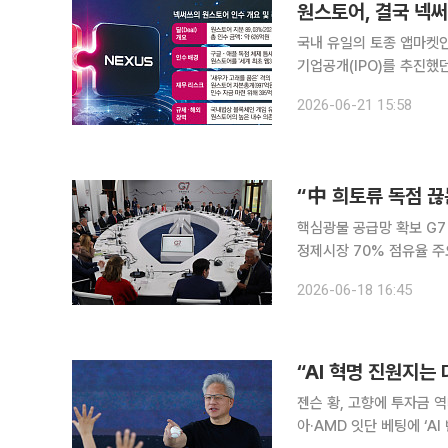
원스토어, 결국 넥
국내 유일의 토종 앱마켓인
기업공개(IPO)를 추진했
주인을 맞이한 것이다. 이
2026-06-21 15:58
마켓 시장에서 원스토어를
핵심광물 공급망 확보 G7
정제시장 70% 점유율 주
하기 위해 본격적으로 팔을 
2026-06-18 16:45
(현지시간) 블룸버그통신
“AI 혁명 진원지는
젠슨 황, 고향에 투자금 
아·AMD 잇단 베팅에 ‘AI 반도체 허브’ 부상 젠슨 황 