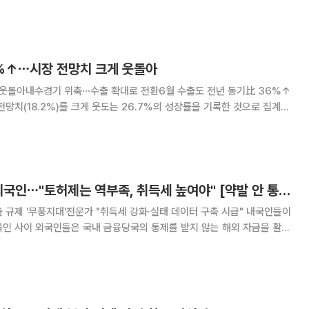
은 내용의 상반기 주요 성과와 하반기 핵심정책
7%↑⋯시장 전망치 크게 웃돌아
게 웃돌아내수경기 위축⋯수출 확대로 전환6월 수출도 전년 동기比 36%↑
전망치(18.2%)를 크게 웃도는 26.7%의 성장률을 기록한 것으로 집계됐
 해관총서(관세청)가 14일 발표한 데
6월 수출 총액은 4123억9
대출 규제 안 받는 외국인⋯"토허제는 역부족, 취득세 높여야" [약발 안 통한 외국인 토허제]
제 '무풍지대'전문가 "취득세 강화·실태 데이터 구축 시급" 내국인들이
묶인 사이 외국인들은 국내 금융당국의 통제를 받지 않는 해외 자금을 활용
. 외국인 토지거래허가제만으로는 한계가 있는 만큼 취득세 강화 등 세제
개편이 필요하다는 목소리가 나오는 이유다. 13일 본지 취재