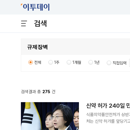
검색
전체
1주
1개월
1년
직접입력
검색결과 총
275
건
신약 허가 240일 
식품의약품안전처가 상반기
처는 신약 허가를 앞당기
시에 ‘K브랜드’의 해외 확산에 힘쓸 계획이다. 16일 