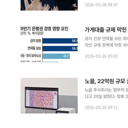
‘인공지능(AI) 혁명의 진
2026-05-28 08:47
27일(현지시간) CNBC에
가계대출 규제 막힌 
금리 인상·연체율 상승 최대 
적인 규제 장벽에 막힌 국
다. 고금리 장기화 기조와
2026-05-26 05:00
의 무게중심을 기업금융과
노을, 22억원 규모
노을 주식회사는 범부처 
다고 20일 밝혔다. 향후 
랩 BCM(miLab BCM
2026-05-20 09:12