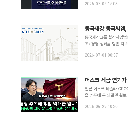
2026-07-02 15:08
조선 호텔에서 열린 ‘생
동국제강·동국씨엠,
동국제강그룹 철강사업법인
조) 경영 성과를 담은 지
브 대응 등 철강업계를 둘러싼 규제
2026-07-01 08:57
동국씨엠이 ‘2026년 지
일론 머스크 테슬라 CEO
을 염두에 둔 의결권 확보
규제 당국의 승인이라는 높은 문턱
2026-06-29 10:20
개된 이투데이TV 유튜브 