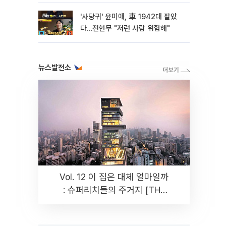
'사당귀' 윤미애, 車 1942대 팔았
다…전현무 "저런 사람 위험해"
뉴스발전소
Vol. 12 이 집은 대체 얼마일까
: 슈퍼리치들의 주거지 [THE
RARE]