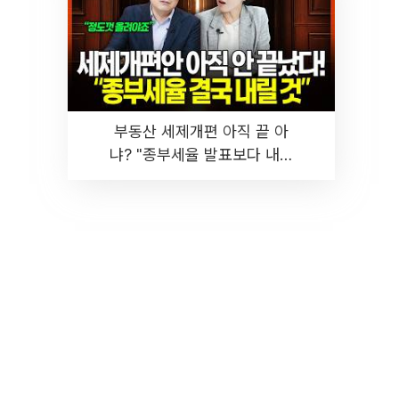
부동산 세제개편 아직 끝 아
냐? "종부세율 발표보다 내릴
것" 장기거주·양도세 전망 I 집
땅지성 I 김인만, 진미윤