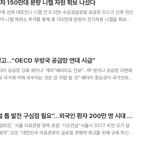
차 150만대 분량 니켈 자원 확보 나섰다
제 선제 대응인니 니켈 연 6.5만t 수급권글로벌 공급망 리스크 선제 차단
 니켈 제련소 투자를 통해 총 150만대 분량의 전기차용 니켈을 확보할
 니켈 투자가 한국 전기차 생태계 구축
경고…“OECD 우방국 공급망 연대 시급”
터리 공급망 강화 세미나’ 개최"배터리도 안보"…中 벗어나 공급망 다변화
의해 좌우되는 것은 큰 위협 될 것” 배터리 중요성이 국가안보
 중국에 집중된 공급망을 다변화하기 위해 한국을 비롯해 주요 배터리 생산
국 간 협력을 강화해야 한다는 제언이 나왔다. 10일 국회의원
“K-의료관광, 글로벌 톱 발전 구심점 필요”…외국인 환자 200만 명 시대 플랫폼 '강조' [서울 의료관광정책 포럼]
장, ‘서울 의료관광 정책 포럼’ 기조연설“서울시 3377 비전 조기 달
쟁력 제고를 위해 규제 혁신과
국의료관광진흥협회 회장은 2일 서울 웨스틴