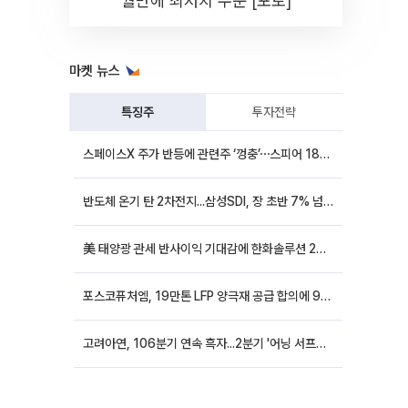
월만에 최저치 수준 [포토]
마켓 뉴스
특징주
투자전략
스페이스X 주가 반등에 관련주 ‘껑충’⋯스피어 18%ㆍ에이치브이엠 12%↑
반도체 온기 탄 2차전지...삼성SDI, 장 초반 7% 넘게 껑충
美 태양광 관세 반사이익 기대감에 한화솔루션 20%대·OCI홀딩스 14%대 급등
포스코퓨처엠, 19만톤 LFP 양극재 공급 합의에 9%대 강세
고려아연, 106분기 연속 흑자...2분기 '어닝 서프라이즈'에 장 초반 12%대 강세