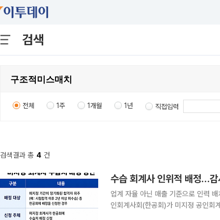
검색
전체
1주
1개월
1년
직접입력
검색결과 총
4
건
수습 회계사 인위적 배정…감사
업계 자율 아닌 매출 기준으로 인력 배치회계법
인회계사회(한공회)가 미지정 공인회계
로 배정하는 방안을 마련했다. 단기적으