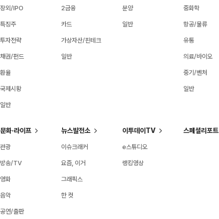
장외/IPO
2금융
분양
중화학
특징주
카드
일반
항공/물류
투자전략
가상자산/핀테크
유통
채권/펀드
일반
의료/바이오
환율
중기/벤처
국제시황
일반
일반
문화·라이프
뉴스발전소
이투데이TV
스페셜리포트
관광
이슈크래커
e스튜디오
방송/TV
요즘, 이거
랭킹영상
영화
그래픽스
음악
한 컷
공연/출판