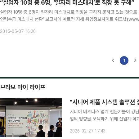
“실업자 10명 중 6명, ‘일자리 미스매치’로 직장 못 구해”
실업자 10명 중 6명이 일자리 미스매치로 직장을 구하지 못하고 있는 것으로 나타났다. 7일 한국고용정보원이 발간한 ‘
인력수급 미스매치 현황’ 보고서에 따르면 지해 취업정보사이트 워크넷(www.w
자 100명 중 62.8명은 인력수급의 불일치 때문에 취업을 하지 못했다. 62.8
2015-05-07 16:20
1
브라보 마이 라이프
"시니어 제품 시스템 솔루션 
시니어 비즈니스 업계 전문가들이 강남
업의 방향을 모색하기 위해 산업계·학계·국회
남구 이투데이빌딩 19층 라운지에서 
2026-02-27 17:43
씨와 강남대학교 시니어비즈니스학과가