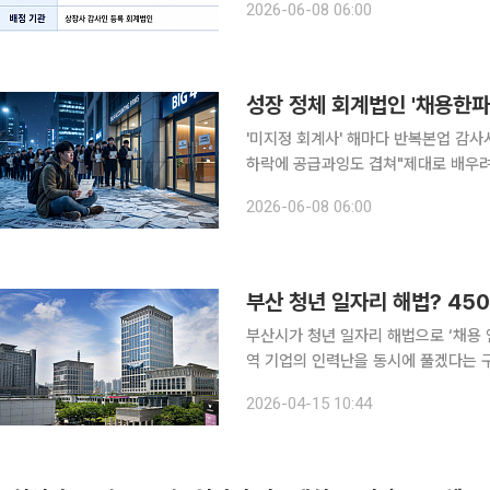
2026-06-08 06:00
4(삼일·삼정·안진·한영) 선호와 채용
'미지정 회계사' 해마다 반복본업 감
하락에 공급과잉도 겹쳐"제대로 배우려면 빅
사(CPA) 합격증을 거머쥐고도 일할 
2026-06-08 06:00
다. 회계법인의 신규 인력 수요와 공
부산 청년 일자리 해법? 450
부산시가 청년 일자리 해법으로 ‘채용 
역 기업의 인력난을 동시에 풀겠다는 
다. 부산시는 ‘부산청년 잡(JOB)매칭 인턴사업’을 신규 추진한다고 15일 밝혔다. 미취업 청년에게
2026-04-15 10:44
실무 경험을 제공하고, 이를 정규직 