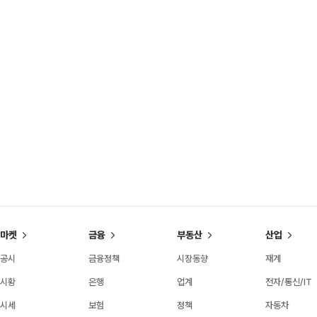
마켓
금융
부동산
산업
공시
금융정책
시장동향
재계
시황
은행
업계
전자/통신/IT
시세
보험
정책
자동차