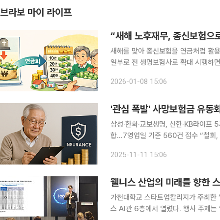
브라보 마이 라이프
“새해 노후재무, 종신보험으
새해를 맞아 종신보험을 연금처럼 활용
일부로 전 생명보험사로 확대 시행하면
어 받을 수 있는 길이 본격적으로 열
2026-01-08 15:06
험이 이제는 살아 있는 동안 노후자금으
'관심 폭발' 사망보험금 유동
삼성·한화·교보생명, 신한·KB라이프 
합…7영업일 기준 560건 접수 “철회, 취소할 수
를 시행한 지 일주일 동안 접수 건수가 500건을 
2025-11-11 15:06
르면 삼성·한화·교보생명, 신한·KB라
웰니스 산업의 미래를 향한 
가천대학교 스타트업칼리지가 주최한 ‘제1
스 AI관 6층에서 열렸다. 행사 주제는 ‘