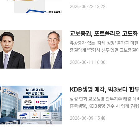
사나 대리점 등 전통적인 채널을 압도
2026-06-22 13:22
있다. 이는 최근 몇 년간 급성장한 퇴
교보증권, 포트폴리오 고도화ㆍ
유상증자 없는 '자체 성장' 돌파구 마련 
증권업계 '중형사 선두'였던 교보증권
자본 순위 11위 자리를 내줬다. 교보
2026-06-11 16:00
로, 사업 포트폴리오 고도화와 수익 기
KDB생명 매각, 빅3보다 한
삼성·한화·교보생명·한투지주·태광 예비
흥국생명, KDB생명 인수 시 업계 7위권 자산 확대 KDB생명 매각 예비
가운데, 시장에서는 한국투자금융지주와
2026-06-09 15:48
위기다. 이미 업계 입지가 공고한 대형