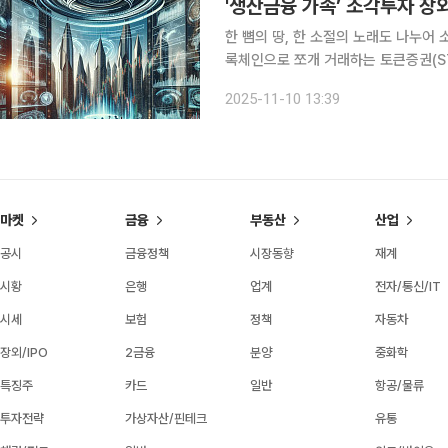
'생산금융 가속’ 조각투자 장
한 뼘의 땅, 한 소절의 노래도 나누어
록체인으로 쪼개 거래하는 토큰증권(S
을 사고파는 유통 플랫폼이 곧 나온다
2025-11-10 13:39
으로 변했다. 본지는 이번 기획을 통해
마켓
금융
부동산
산업
공시
금융정책
시장동향
재계
시황
은행
업계
전자/통신/IT
시세
보험
정책
자동차
장외/IPO
2금융
분양
중화학
특징주
카드
일반
항공/물류
투자전략
가상자산/핀테크
유통