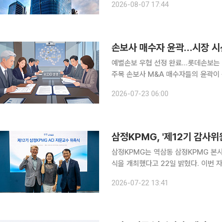
2026-08-07 17:44
KDB생명 본입찰에 한화생명, 흥국생명
손보사 매수자 윤곽…시장 시
예별손보 우협 선정 완료…롯데손보는 
주목 손보사 M&A 매수자들의 윤곽이 구체적으로 드러나면서 시장의 시선은 생명보험사로 향하고
있다. 현재 주요 생보사 매물로는 KDB생명
2026-07-23 06:00
계에 따르면 예금보험공사는 최근 예
삼정KPMG, '제12기 감사
삼정KPMG는 역삼동 삼정KPMG 본사
식을 개최했다고 22일 밝혔다. 이번
다. 신진영 연세대 경영대학 교수와 
2026-07-22 13:41
교수는 연임됐다. 최종학 교수는 증권