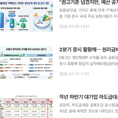
"권고기준 넘겼지만, 예산 공
금융보안원, 가이드 통해 전체 IT예산
분 기준 준수 국내 주요 보험사들이 지속가능경영보고서를 통해 정보보호 투자 현황을 공개하고 있
는 가운데 예산을 밝힌 기업 대부분은 
2026-07-20 15:51
로 나타났다. 다만 구체적인 예산 금액
2분기 증시 활황에⋯ 원리금
DB·DC·개인형IRP 수익률 모두 급등원리금보장형
증시 호황에 힘입어 실적배당형(원리금
률은 금리 정체 기조 속에 1년 전보다 오히려 하
2026-07-19 11:01
합연금포털에 따르면 올해 2분기 퇴직
작년 하반기 대기업 하도급대
공정위, 하도급대금 결제조건 공시점검 결과 지난해 하반기 대기업 집단의 하도급 
90조 원에 육박한 것으로 나타났다. 
다. 하도급 대금은 대부분 법정 지급 기간의