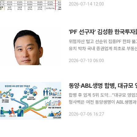
2026-07-14 12:00
회는 14일 이런 내용이 담긴 '2025
'PF 선구자' 김성환 한국투
위험자산 털고 선순위 집중PF 한파 뚫
유치 박차 국내 증권업계 최초로 부동산 프로젝트파이낸싱(PF) 기반 자산유동화증권(ABS)을 도입
했던 김성환 한국투자증권 대표가 부동
2026-07-10 06:00
로 실적 방어에 성공한 데 이어, 글로
동양·ABL생명 합병, 대규모
합병 후 업계 5위 도약…“대규모 영업
형사벽은 여전 동양생명이 ABL생명과의 합병을 검토하며 업계 5위권 대형사로의 지각변동을 예고
했다. 양 사는 합병이 본격적으로 추
2026-07-06 16:27
에 나설 방침이다. 다만 기존 최상위