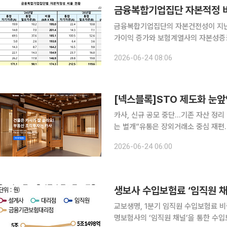
금융복합기업집단 자본적정 비율
금융복합기업집단의 자본건전성이 지난해
가이익 증가와 보험계열사의 자본성증권
면서 자본적정성 비율이 상승했다. 금융감독원은 지난해 말 기준 7개 금융복합기업집단(삼성·현대
2026-06-24 08:06
차·미래에셋·한화·교보·DB·다우키움)의
[넥스블록]STO 제도화 눈
카사, 신규 공모 중단…기존 자산 정리
는 별개”유통은 장외거래소 중심 재편…과제는 발행 생태
카사코리아가 신규 사업을 중단하고 기
2026-06-24 06:00
제도 시행을 앞두고 제도권 편입을 준
생보사 수입보험료 ‘임직원 채
교보생명, 1분기 임직원 수입보험료 비중 
명보험사의 ‘임직원 채널’을 통한 수입