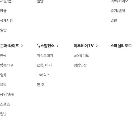
채권/펀드
일반
의료/바이오
환율
중기/벤처
국제시황
일반
일반
문화·라이프
뉴스발전소
이투데이TV
스페셜리포트
관광
이슈크래커
e스튜디오
방송/TV
요즘, 이거
랭킹영상
영화
그래픽스
음악
한 컷
공연/출판
스포츠
일반