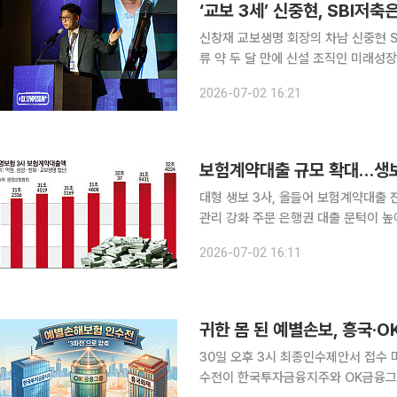
‘교보 3세’ 신중현, SBI
신창재 교보생명 회장의 차남 신중현 S
류 약 두 달 만에 신설 조직인 미래
게 됐다. SBI저축은행은 전날 조직개편과 임원 인사를 단행해 신 팀장이 상무로 승진했다고 2일 밝
2026-07-02 16:21
혔다. 신 상무가 총괄하는 미래성
보험계약대출 규모 확대…생보
대형 생보 3사, 올들어 보험계약대출
관리 강화 주문 은행권 대출 문턱이 높아지자 ‘빚투(빚내서 투자)’ 수요가 제2금융권으로 확산하는
가운데 대표적 ‘불황형 대출’인 보험
2026-07-02 16:11
다만 금융당국의 가계대출 규제 기조가
귀한 몸 된 예별손보, 흥국·OK
30일 오후 3시 최종인수제안서 접수 마감흥국
수전이 한국투자금융지주와 OK금융그룹