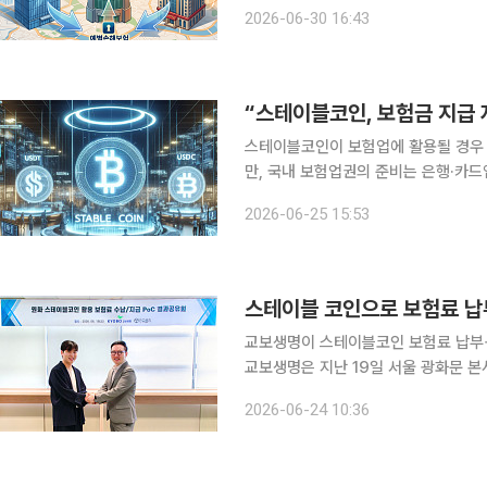
었던 교보생명이 불참한 가운데 실사를
2026-06-30 16:43
각 성사 여부
“스테이블코인, 보험금 지급
스테이블코인이 보험업에 활용될 경우 
만, 국내 보험업권의 준비는 은행·카
자산운용 대상으로 활용하기 위한 법적
2026-06-25 15:53
다. 조영현 보험연구원 연구위원은 
스테이블 코인으로 보험료 납
교보생명이 스테이블코인 보험료 납부∙
교보생명은 지난 19일 서울 광화문 본
인 활용 수납∙지급 기술검증 결과 공유
2026-06-24 10:36
및 보험금 지급 서비스를 위한 기술검증