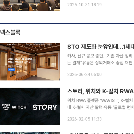
업’으로, 웰니스·헬스케어·복지·요양·
2025-10-31 18:19
와 창업 전략을 다뤘다. 개회는 장대익
넥스블록
STO 제도화 눈앞인데…1세
카사, 신규 공모 중단…기존 자산 정리
는 별개”유통은 장외거래소 중심 재편…과제는 발행 생태
카사코리아가 신규 사업을 중단하고 기
2026-06-24 06:00
제도 시행을 앞두고 제도권 편입을 준
스토리, 위치와 K-컬처 RW
위치 RWA 플랫폼 ‘WAVIST’, K-
내 K-컬처 자산 발행·유통 ‘글로벌 
글로벌 투자 참여 기반 확대 AI 기반 IP 블록체인 인프라 프로젝트 스토리(Story)가 웹3 엔터테인
2026-02-05 11:33
먼트 기업 위치(WITCH)와 전략적