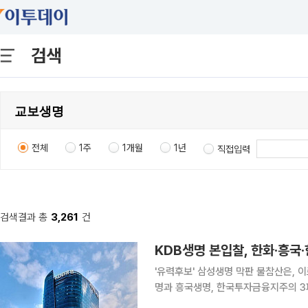
검색
전체
1주
1개월
1년
직접입력
검색결과 총
3,261
건
KDB생명 본입찰, 한화·흥국·
'유력후보' 삼성생명 막판 불참산은, 이르면 이달 우협 선정 K
명과 흥국생명, 한국투자금융지주의 3
최종 인수제안서를 내지 않았다. 7일 투자은행(IB)업계와 보험업계에 따르면 이날 오후 3시 마감한