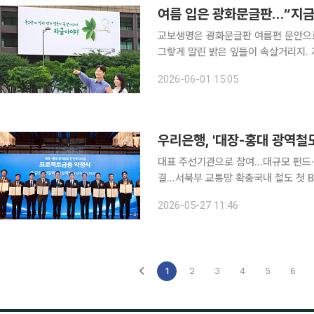
여름 입은 광화문글판…“지금
교보생명은 광화문글판 여름편 문안으로 
그랗게 말린 밝은 잎들이 속살거리지. 지금이야!’를
과 전미도서상을 수상한 미국 대표 시
2026-06-01 15:05
알려져 있다. 이번 문안은 작은
우리은행, '대장-홍대 광역철도
대표 주선기관으로 참여…대규모 펀드·
결…서북부 교통망 확충국내 철도 첫 BTO·
부천 대장신도시와 서울 홍대입구역을
2026-05-27 11:46
1
2
3
4
5
6