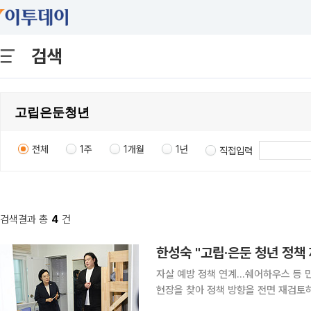
검색
전체
1주
1개월
1년
직접입력
검색결과 총
4
건
한성숙 "고립·은둔 청년 정책
자살 예방 정책 연계…쉐어하우스 등 민간 모델 제도화 검토 한
현장을 찾아 정책 방향을 전면 재검토하
제를 보다 이른 단계에서 대응하고, 