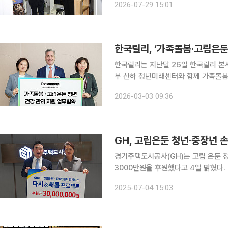
2026-07-29 15:01
는 제도적으로 뒷받침하는 방식으로 
한국릴리, ‘가족돌봄·고립은둔
한국릴리는 지난달 26일 한국릴리 본
부 산하 청년미래센터와 함께 가족돌봄
connect(리커넥트)’ 프로젝트 업무협약을 체결했다
2026-03-03 09:36
비클 대표와 사랑의 열매 사회복지공
GH, 고립은둔 청년·중장년 
경기주택도시공사(GH)는 고립 은둔
3000만원을 후원했다고 4일 밝혔다. GH 수원 본사에서 진행된 전달식에는 GH 이종선 사장직무
대행과 지속가능경영재단 황선희 이사장이 참석했다. 이번 후원금은 이
2025-07-04 15:03
내 고립 은둔 청년과 중장년층을 대상