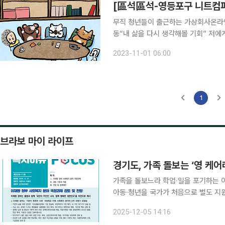
무직 청년들이 출근하는 가상회사온라인
동“내 삶을 다시 생각해볼 기회” 저에게 니트컴퍼니는 같은 처지에 있는 청년들과 교류할 수 있다는
점에서 큰 의미가 있죠. 니트컴퍼니 영등포점 팀장 오지연(30·활동명 쟌쟌) 씨는 31일 본지와 만나
2023-11-01 06:00
“무직인 청년들과 함께 가상 회사에 
1
브라보 마이 라이프
경기도, 가족 돌보는 ‘영 케어
가족을 돌보느라 학업·일을 포기하는 이
아동·청년을 국가가 처음으로 별도 지
전국 최대 수준으로 추정되면서, 법 
2025-12-05 14:16
단은 지난달 복지이슈 포커스 14호 발