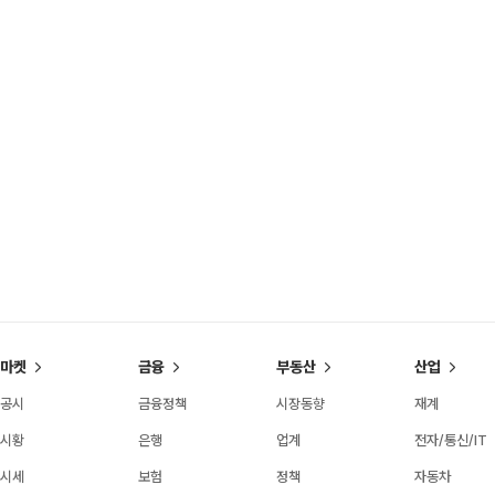
마켓
금융
부동산
산업
공시
금융정책
시장동향
재계
시황
은행
업계
전자/통신/IT
시세
보험
정책
자동차