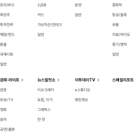
장외/IPO
2금융
분양
중화학
특징주
카드
일반
항공/물류
투자전략
가상자산/핀테크
유통
채권/펀드
일반
의료/바이오
환율
중기/벤처
국제시황
일반
일반
문화·라이프
뉴스발전소
이투데이TV
스페셜리포트
관광
이슈크래커
e스튜디오
방송/TV
요즘, 이거
랭킹영상
영화
그래픽스
음악
한 컷
공연/출판