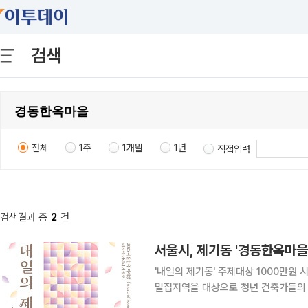
검색
전체
1주
1개월
1년
직접입력
검색결과 총
2
건
서울시, 제기동 '경동한옥마
'내일의 제기동' 주제대상 1000만원 시상7월 7일 공
밀집지역을 대상으로 청년 건축가들의
한옥 모델 발굴에 나선다. 서울시는 제기동 988번지 일대를 대상으로 '2026 서울한옥 미래상