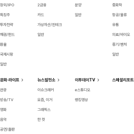
장외/IPO
2금융
분양
중화학
특징주
카드
일반
항공/물류
투자전략
가상자산/핀테크
유통
채권/펀드
일반
의료/바이오
환율
중기/벤처
국제시황
일반
일반
문화·라이프
뉴스발전소
이투데이TV
스페셜리포트
관광
이슈크래커
e스튜디오
방송/TV
요즘, 이거
랭킹영상
영화
그래픽스
음악
한 컷
공연/출판