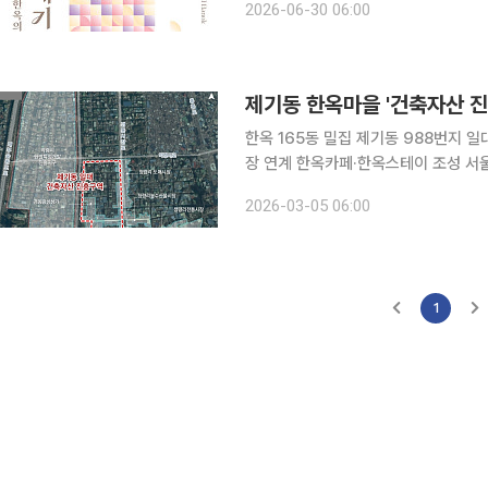
2026-06-30 06:00
(Future of Seoul Hanok) 디자
한옥 165동 밀집 제기동 988번지 
장 연계 한옥카페·한옥스테이 조성 서울 동대문구 제기동 일대 한옥 밀집 지역이 전통시장과 결합한
새로운 한옥 관광·문화 거점으로 탈바꿈한다. 서울시는 동대문구 제기동 988번지 
2026-03-05 06:00
㎡) '제기동 한옥마을'을 '건축자산 
1