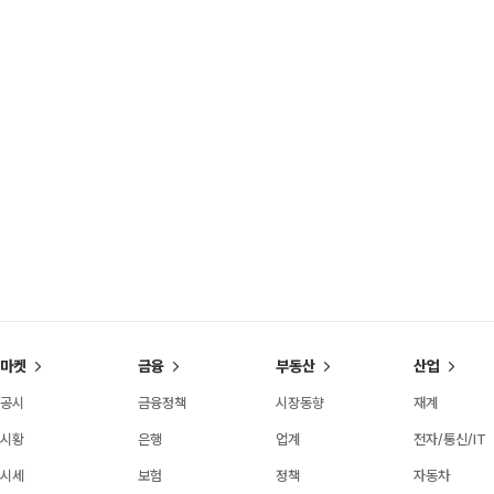
마켓
금융
부동산
산업
공시
금융정책
시장동향
재계
시황
은행
업계
전자/통신/IT
시세
보험
정책
자동차