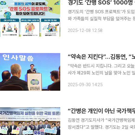
경기도 ‘간병 SOS’ 1000
경기도의 ‘간병 SOS 프로젝트’가 도
와 가족들의 실질적 부담을 덜어주는 정책으로 자리 잡고 있다.
사업 신청자는 1079명으로 집계됐다
2025-12-08 12:58
이상 저소득층에게 연간 최대 120만 
“약속은 반드시 지킵니다. 그리고 오늘, 어르
사가 제29회 노인의 날을 맞아 노인 
원 노블레스웨딩컨벤션에서 열린 기념식
2025-09-30 14:25
같은 포부를 밝혔다. 김 지
“간병은 개인이 아닌 국가책
김동연 경기도지사가 “국가간병책임제
장서겠다”고 말했다. 경기도는 2일 국회의원회관 제2세미나실에서 ‘국가간병책임제의 실현, 어떻
게 할 것인가’를 주제로 국회 보건복