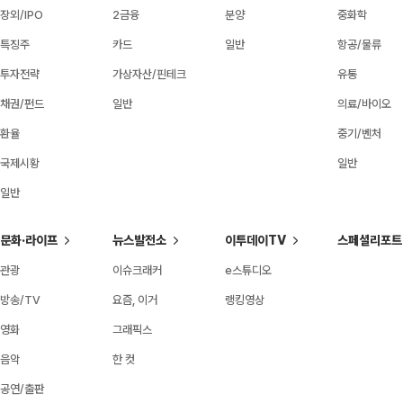
장외/IPO
2금융
분양
중화학
특징주
카드
일반
항공/물류
투자전략
가상자산/핀테크
유통
채권/펀드
일반
의료/바이오
환율
중기/벤처
국제시황
일반
일반
문화·라이프
뉴스발전소
이투데이TV
스페셜리포트
관광
이슈크래커
e스튜디오
방송/TV
요즘, 이거
랭킹영상
영화
그래픽스
음악
한 컷
공연/출판