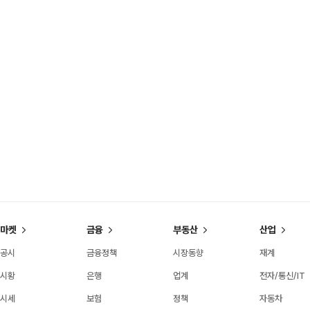
마켓
금융
부동산
산업
공시
금융정책
시장동향
재계
시황
은행
업계
전자/통신/IT
시세
보험
정책
자동차