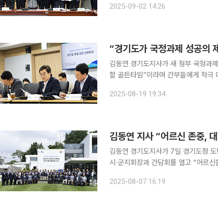
2025-09-02 14:26
열었다. 김 지사는 광역지자체 최초
“경기도가 국정과제 성공의 제
김동연 경기도지사가 새 정부 국정과제
할 골든타임”이라며 간부들에게 적극 대응을 주문했다. 김 지사는 
“국정과제가 발표됐지만 부처별 구체적
2025-08-19 19:34
의 의견을 수렴하는 과정에서 수정될 
김동연 지사 “어르신 존중, 
김동연 경기도지사가 7일 경기도청 도
시·군지회장과 간담회를 열고 “어르신
지방정부가 되겠다”고 밝혔다. 김 지사는 “무더운 여름을 보내는 어르신들을 위해 경로당과 마을회
2025-08-07 16:19
관에 무더위 쉼터를 운영하고, 취약계