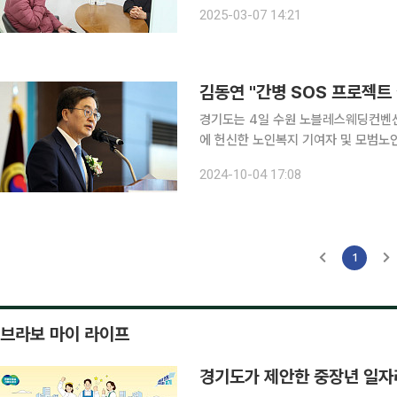
7일 수원의 한 요양병원에서 수혜자 A씨
2025-03-07 14:21
김동연 "간병 SOS 프로젝트 
경기도는 4일 수원 노블레스웨딩컨벤션
에 헌신한 노인복지 기여자 및 모범노인 등 유공자 13명
난해 노인의 날 때 두 가지 약속을 드렸
2024-10-04 17:08
시행했다. 두 번째는 경로당 운영경비 지
1
브라보 마이 라이프
경기도가 제안한 중장년 일자리