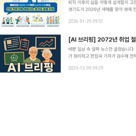
퇴직 이후의 삶을 어떻게 설계할지 고
경기도가 2026년 새해를 맞아 생애 
습, 돌봄, 안전망을 하나의 흐름으로 
2026-01-29 09:51
리 사업 ‘라이트잡(Light Job)’이 눈
[AI 브리핑] 2072년 취업 
바쁜 일상 속 알짜 뉴스만 골랐습니다. 
가 정리하고 편집국 기자가 검수해 전해드립니다. ◆2072년 취업 절반이 60
대 이상 8일 국회입법조사처·예산정책
2025-12-09 09:29
2072년 취업자의 절반이 60세 이상이