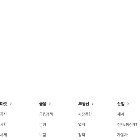
마켓
금융
부동산
산업
공시
금융정책
시장동향
재계
시황
은행
업계
전자/통신/IT
시세
보험
정책
자동차