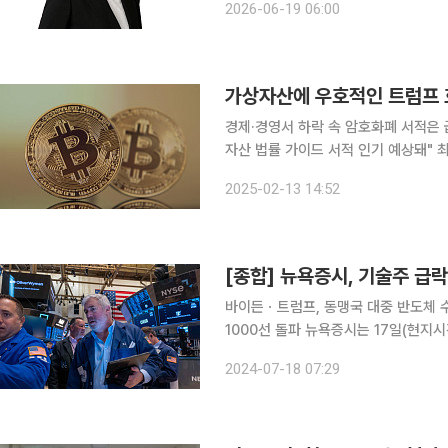
2026-06-19 06:00
30일 ‘가상통화 관련 자금세탁방지 가
가상자산에 우호적인 트럼프 효
경제·경영서 하락 속 암호화폐 서적은
자산 법률 가이드 서적 인기 예상돼" 최근 경제·경영 서적 판매가 하락세를 보이는 가운데, ‘코인’ 관
련서는 출간 종수는 물론 판매량 늘고
2025-02-13 14:52
미국 대통령의 당선이 영향을 미쳤다는
바이든ㆍ트럼프, 동맹국 대중 반도체 
1000선 돌파 뉴욕증시는 17일(현지시간) 혼조세로 마감했다. 반도체주가 일제히 하락하면서 나스
닥과 S&P500지수가 큰 폭으로 하락
2024-07-18 07:29
선을 돌파했다. 이날 뉴욕증권