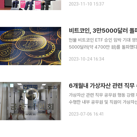
2023-11-10 15:37
비트코인, 3만5000달러 
현물 비트코인 ETF 승인 임박 기대 영향 비트코인 가격이 영국 런던에서 23일(현지시간)
5000달러(약 4700만 원)를 돌파했다고 블룸버그통
인 현물 상장지수펀드(ETF) 신청에 
2023-10-24 16:34
가상자산 관련 직무 공무원 행동 강령 제·개정 움직임 금융위원회가 6
수행한 내부 공무원 및 직원이 가상자산 보
는 이러한 내용을 담은 '공무원 행동강령' 개정훈령
2023-07-06 16:41
에 따르면 가상자산과 직무 관련성이 