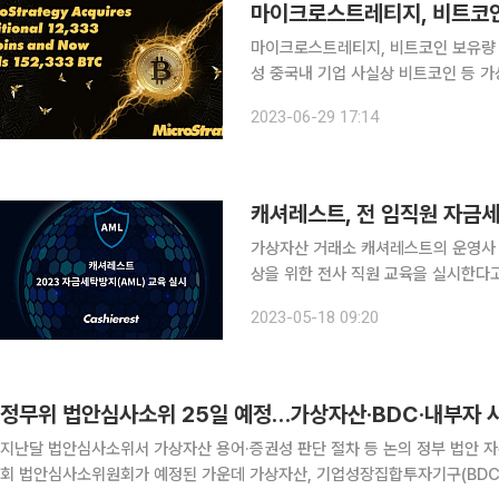
마이크로스트레티지, 비트코인 보유량 15
성 중국내 기업 사실상 비트코인 등 가상자산 투자 불가능 미국 
스트레티지의 비트코인 보유량이 15만
2023-06-29 17:14
코인 매입을 발표한 직후엔 가격이 2
캐셔레스트, 전 임직원 자금세
가상자산 거래소 캐셔레스트의 운영사 
상을 위한 전사 직원 교육을 실시한다고 18일 밝혔다. 이번 AML 교
전반적 이해와 중요성에 임직원들의 인
2023-05-18 09:20
화하기 위한 취지로 마련됐다. 국내 가
정무위 법안심사소위 25일 예정…가상자산·BDC·내부자
지난달 법안심사소위서 가상자산 용어·증권성 판단 절차 등 논의 정부 법안 자본시장
회 법안심사소위원회가 예정된 가운데 가상자산, 기업성장집합투자기구(BDC