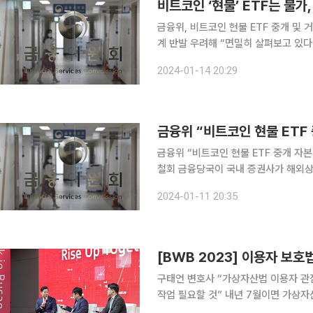
비트코인 ‘현물’ ETF는 불가
금융위, 비트코인 현물 ETF 중개 및
계 반발 우려해 “면밀히 살펴보고 있다” 덧붙여 금융당국이 비트코인 현물 상장지
및 거래에 선을 그으며 “기존 정부 입
2024-01-14 20:29
확인했다. 비트코인 선물 ETF는 중개
금융위 “비트코인 현물 ETF
금융위 “비트코인 현물 ETF 중개 자
철회 금융당국이 국내 증권사가 해외상장된 비트코인 현물 ETF를 중개하는 건 자본시장법 위반 소
지가 있다는 입장을 밝혔다. 11일 금융위원회는 보도자료를 통해 “국내 증권사가 해외상장된 비트코
2024-01-11 20:35
인 현물 ETF를 중개하는 것은 가상자
구태언 변호사 “가상자산법 이용자 관
작업 필요할 것” 내년 7월이면 가상자산 이용자 보호 등에 관한 법률(가상자산법)이 시행된다. 이용
자를 위한 법은 마련됐지만, 가상자산