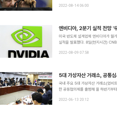
국을 비롯한 세계 곳곳이 치솟는 물가
2022-08-14 06:00
이면서 우려가 커지고 있다. 이런 가
엔비디아, 2분기 실적 전망 '우
미국 반도체 설계업체 엔비디아가 월가 
실적을 발표했다. 8일(현지시간) CNBC방송에 따르면 엔비디아는 이날 2분기 매출이 67억 달러에
그칠 것으로 전망했다. 예상치 81억 달
2022-08-09 07:58
기보다는 19% 낮다. 게임 부문 
5대 가상자산 거래소, 공통심
국내 주요 5대 가상자산 거래소(업비
한 공동협의체를 출범해 올 하반기부터
이다. 13일 5대 주요 거래소는 국회
2022-06-13 20:12
자 보호’ 발표를 통해 이 같은 내용이