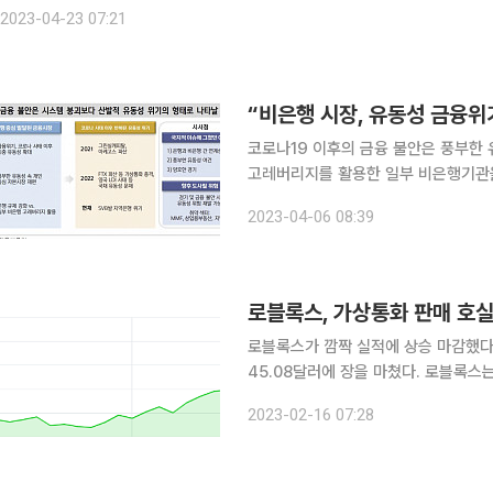
다. 국회 정무위는 오는 25일 법안심사제1소위원회(이하 법안심사소위)를 열
2023-04-23 07:21
코로나19 이후의 금융 불안은 풍부한
고레버리지를 활용한 일부 비은행기관을
분석이 나왔다. 은행은 대출과 예금 
2023-04-06 08:39
만기가 정해져있지 않아 자금의 유출입
로블록스, 가상통화 판매 호
로블록스가 깜짝 실적에 상승 마감했다. 15일(현지시간) 로블록스는 전날보다 26.38%
45.08달러에 장을 마쳤다. 로블록스는 지난해 4분기 5억7900만 달러의 매출과 2억9000만 달
러의 영업손실을 기록했다고 밝혔다. 다
2023-02-16 07:28