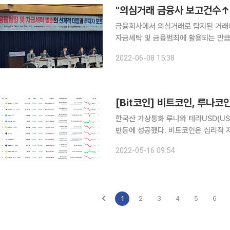
"의심거래 금융사 보고건수↑,
금융회사에서 의심거래로 탐지된 거래에
자금세탁 및 금융범죄에 활용되는 만큼
출고를 보류하거나 거절해야 한다는 주장 또한 나왔다. 강민욱 SC은
2022-06-08 15:38
국회의원회관 제1 소회의실에서 김용
한국산 가상통화 루나와 테라USD(U
반등에 성공했다. 비트코인은 심리적 지지선으
시 가상자산(암호화폐) 통계사이트 코인
2022-05-16 09:54
1111.34달러에 거래됐다. 이더리움은 
1
2
3
4
5
6