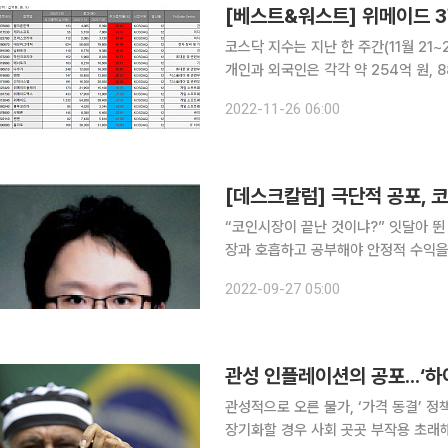
코스닥 지수는 지난 한 주간(11월 21~
개인과 외국인은 각각 약 254억 원, 
를 순매도했다. 웰크론한텍, 사우디아라비아 '네옴시티' 식수 공급 소식에 56%대 ↑ 26일 금융정
2022-11-26 06:00
보업체 에프앤가이드에 따르면 지난 한
[데스크칼럼] 극단적 공포, 
“코인시장이 끝난 것이냐?” 잇달아 뛴 금리로 자산이 붕괴되는 시대에 걸맞은 질문을 받는다. 늘 시
장과 호흡하고 공부해야 안정적 수익을
서야 하기에 미천한 식견에도 의지하는 
2022-09-27 05:00
달러(약 9818만 원)에 도달한 이후 
관성 인플레이션의 공포...‘
관성적으로 오른 물가, ‘가격 동결’ 정
장기화할 경우 사회 곳곳 부작용 초래해브