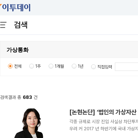
검색
전체
1주
1개월
1년
직접입력
검색결과 총
683
건
[논현논단] ‘법인의 가상자산
각종 규제로 시장 진입 사실상 차단투
우려 커 2017 년 하반기에 국내 가상자산 시장이 급격히 과열되는 양상을 보였다. 정부는 그해 12
월 13일 ‘가상통화 관련 긴급대책’, 1