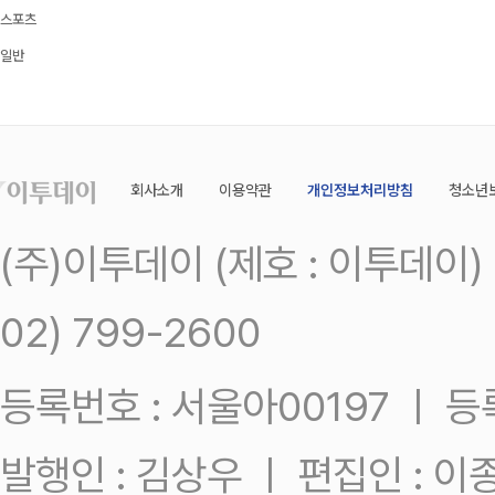
스포츠
일반
회사소개
이용약관
개인정보처리방침
청소년
(주)이투데이 (제호 : 이투데이
02) 799-2600
등록번호 : 서울아00197 ㅣ 등록일
발행인 : 김상우 ㅣ 편집인 : 