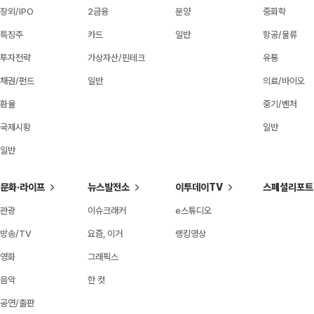
장외/IPO
2금융
분양
중화학
특징주
카드
일반
항공/물류
투자전략
가상자산/핀테크
유통
채권/펀드
일반
의료/바이오
환율
중기/벤처
국제시황
일반
일반
문화·라이프
뉴스발전소
이투데이TV
스페셜리포트
관광
이슈크래커
e스튜디오
방송/TV
요즘, 이거
랭킹영상
영화
그래픽스
음악
한 컷
공연/출판