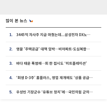
많이 본 뉴스
3445억 자사주 지급 마쳤는데...삼성전자 DX노조, 뒤늦은 '떼쓰기 집회'
1.
영끌 '주택공급' 대책 임박⋯비아파트·도심복합까지 총동원
2.
바다 태운 폭염에…회 한 접시도 ‘히트플레이션’
3.
‘회생 D-3주’ 홈플러스, 영업 재개에도 ‘상품 공급망’ 복구가 생존 관건
4.
우성빈 기장군수 ‘유튜브 정치’에…국민의힘 군의원들 집단 반발
5.