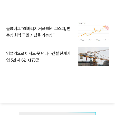
블룸버그 “레버리지 거품 빠진 코스피, 변
동성 최악 국면 지났을 가능성”
영업익으로 이자도 못 낸다…건설 한계기
업 5년 새 62→173곳