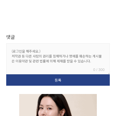
댓글
0 / 300