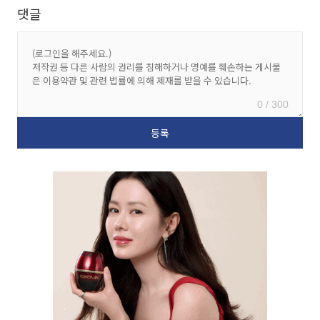
댓글
0 / 300