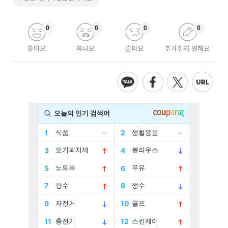
0
0
0
0
좋아요
화나요
슬퍼요
추가취재 원해요