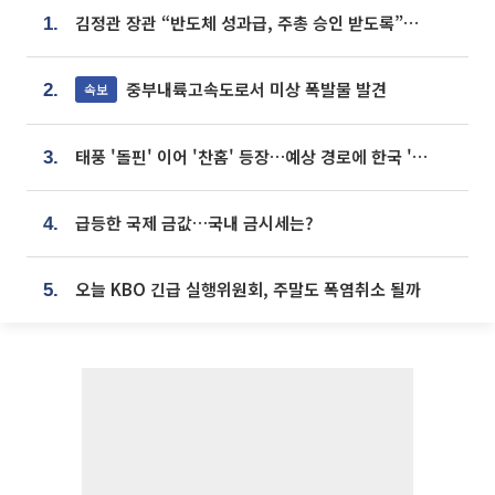
김정관 장관 “반도체 성과급, 주총 승인 받도록”…상법·자본시장법 개정 시사
1.
중부내륙고속도로서 미상 폭발물 발견
속보
2.
태풍 '돌핀' 이어 '찬홈' 등장…예상 경로에 한국 '한숨'
3.
급등한 국제 금값…국내 금시세는?
4.
오늘 KBO 긴급 실행위원회, 주말도 폭염취소 될까
5.