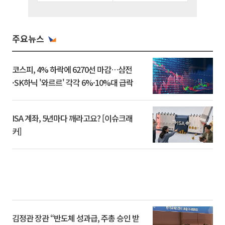
주요뉴스
코스피, 4% 하락에 6270선 마감…삼전
·SK하닉 '와르르' 각각 6%·10%대 급락
ISA 계좌, 5년마다 깨라고요? [이슈크래
커]
김정관 장관 “반도체 성과급, 주총 승인 받