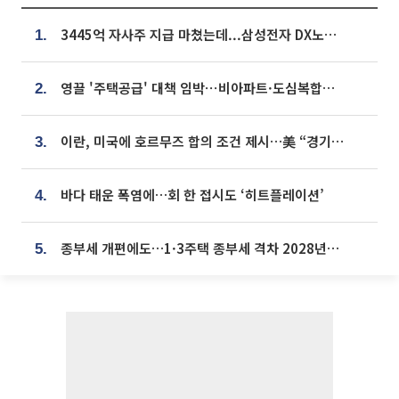
3445억 자사주 지급 마쳤는데...삼성전자 DX노조, 뒤늦은 '떼쓰기 집회'
1.
영끌 '주택공급' 대책 임박⋯비아파트·도심복합까지 총동원
2.
이란, 미국에 호르무즈 합의 조건 제시…美 “경기 아직 안 끝나” [종합]
3.
바다 태운 폭염에…회 한 접시도 ‘히트플레이션’
4.
종부세 개편에도…1·3주택 종부세 격차 2028년부터 확대
5.