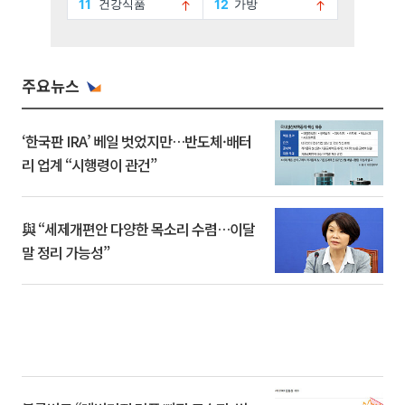
주요뉴스
‘한국판 IRA’ 베일 벗었지만…반도체·배터
리 업계 “시행령이 관건”
與 “세제개편안 다양한 목소리 수렴…이달
말 정리 가능성”