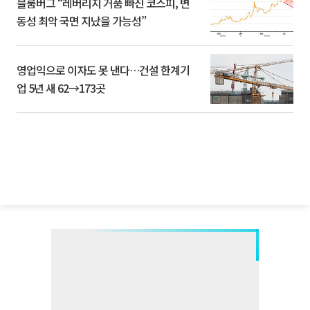
블룸버그 “레버리지 거품 빠진 코스피, 변
동성 최악 국면 지났을 가능성”
영업익으로 이자도 못 낸다…건설 한계기
업 5년 새 62→173곳