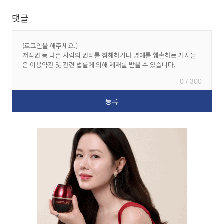
댓글
0 / 300