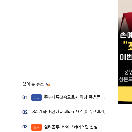
많이 본 뉴스
중부내륙고속도로서 미상 폭발물 발견
01
속보
ISA 계좌, 5년마다 깨라고요? [이슈크래커]
02
03
실리콘투, 라이브커머스팀 신설…K뷰티 ‘글로벌 판매망’ 확대[K뷰티 라방戰]
단독