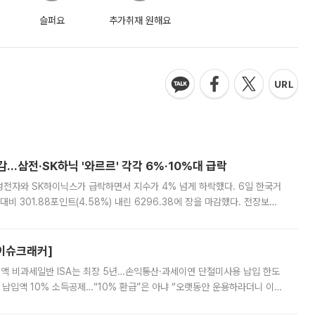
슬퍼요
추가취재 원해요
감…삼전·SK하닉 '와르르' 각각 6%·10%대 급락
삼성전자와 SK하이닉스가 급락하면서 지수가 4% 넘게 하락했다. 6일 한국거
비 301.88포인트(4.58%) 내린 6296.38에 장을 마감했다. 전장보다
스피는 장중 한때 6550.94까지 오르기도 했으나 6238.32까지 밀리기도 했
[이슈크래커]
 전액 비과세일반 ISA는 최장 5년…손익통산·과세이연 단절미사용 납입 한도
납입액 10% 소득공제…“10% 환급”은 아냐 “오랫동안 운용하라더니 이제
 ‘만능 절세 통장’으로 불리는 개인종합자산관리계좌(ISA)가 두 갈래로 개