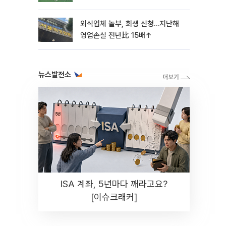
외식업체 놀부, 회생 신청…지난해
영업손실 전년比 15배↑
뉴스발전소
ISA 계좌, 5년마다 깨라고요?
[이슈크래커]