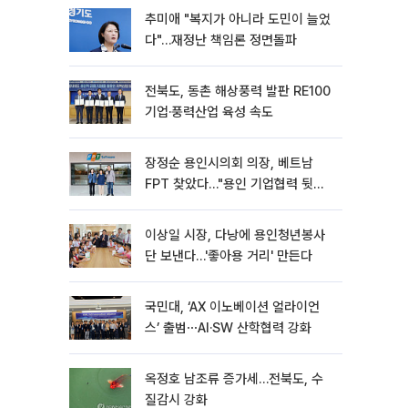
추미애 "복지가 아니라 도민이 늘었
다"…재정난 책임론 정면돌파
전북도, 동촌 해상풍력 발판 RE100
기업·풍력산업 육성 속도
장정순 용인시의회 의장, 베트남
FPT 찾았다…"용인 기업협력 뒷받
침"
이상일 시장, 다낭에 용인청년봉사
단 보낸다…'좋아용 거리' 만든다
국민대, ‘AX 이노베이션 얼라이언
스’ 출범⋯AI·SW 산학협력 강화
옥정호 남조류 증가세…전북도, 수
질감시 강화