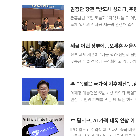
편을
김정관 장관 “반도체 성과급, 
관훈클럽 초청 토론회 “이익 나눌 때 아
도체 업계의 성과급 지급과 관련해 일정
최근 상법·자본시장법 개정으로 기업 지
세금 꺼낸 정부에…오세훈 서울시장
정부 세제 개편에 “매물 잠김·전월세 불
부동산 해법 전쟁이 본격화하고 있다. 
드를 꺼내자 서울시는 전·월세 부담만 
李 "폭염은 국가적 기후재난"…냉
이재명 대통령은 6일 사상 최악의 폭염
안전 등 인명 피해를 막는 데 모든 행
인프라 확충 계획을 내년도 예산안에 반
中 딥시크, AI 가격 대폭 인상 
IPO 앞두고 수익성 제고 나서 중국 대표