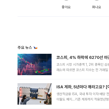
좋아요
화나요
주요 뉴스
코스피, 4% 하락에 6270선 마
코스피 시장 시가총액 1, 2위 종목인 
래소에 따르면 코스피 지수는 전 거래일 대
1.81% 내린 6478.75에 출발한 코
다. 이날 오전
ISA 계좌, 5년마다 깨라고요? 
생산적금융 ISA, 국내 투자 이자·배당
이월도 폐지…기존 계좌까지 적용청년형 
는 5년마다 계좌를 해지하라는 건가요?”