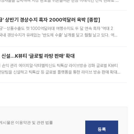
 경쟁사들을 압박하며 시장 판도를 뒤흔들어온 만큼 이례적인 전략 변화로 평
 이날 공지를 통해 구체적인 인상 폭은 공개하지 않았지만 상당한 수
' 상반기 경상수지 흑자 2000억달러 육박 [종합]
급'⋯상품수출도 첫 1000억달러대 여행수지도 두 달 연속 흑자 '역대 2
국내 경상수지가 유례없는 '반도체 수출' 날개를 달고 훨훨 날고 있다. 역대
경상수지 뿐 아니라 상반기 경상수지 흑자도 2000억달러에 근접하며 사상 최
신설…K뷰티 ‘글로벌 라방 판매’ 확대
터 손익 관리 에이피알·닥터멜락신도 틱톡샵 라이브방송 강화 글로벌 K뷰티
담팀을 신설하고 틱톡샵 등 글로벌 플랫폼을 통한 라이브 방송 판매 확대에
급하는 데서 한발 더 나아가 방송 기획과 상품 구성, 출연자 섭외, 손익