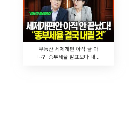
부동산 세제개편 아직 끝 아
냐? "종부세율 발표보다 내릴
것" 장기거주·양도세 전망 I 집
땅지성 I 김인만, 진미윤