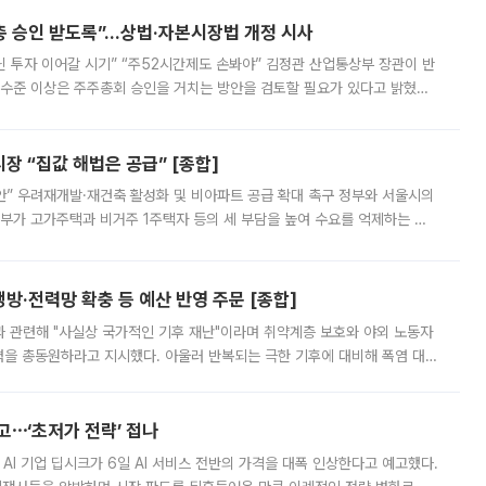
주총 승인 받도록”…상법·자본시장법 개정 시사
닌 투자 이어갈 시기” “주52시간제도 손봐야” 김정관 산업통상부 장관이 반
 수준 이상은 주주총회 승인을 거치는 방안을 검토할 필요가 있다고 밝혔다.
배구조와 주주권 강화 논의가 이어지는 가운데, 핵심 연구인력에 대한
 “집값 해법은 공급” [종합]
안” 우려재개발·재건축 활성화 및 비아파트 공급 확대 촉구 정부와 서울시의
정부가 고가주택과 비거주 1주택자 등의 세 부담을 높여 수요를 억제하는 카
키울 것이라며 세금이 아닌 공급이 근본적인 처방이라고 전면 반박했다.
방·전력망 확충 등 예산 반영 주문 [종합]
과 관련해 "사실상 국가적인 기후 재난"이라며 취약계층 보호와 야외 노동자
정력을 총동원하라고 지시했다. 아울러 반복되는 극한 기후에 대비해 폭염 대응
영하는 방안도 검토하라고 주문했다. 이 대통령은 이날 폭염·가뭄 대
예고⋯‘초저가 전략’ 접나
 AI 기업 딥시크가 6일 AI 서비스 전반의 가격을 대폭 인상한다고 예고했다.