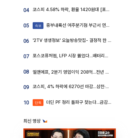
코스피 4.58% 하락, 환율 1420원대 [포토]
04
중부내륙선 여주분기점 부근서 연이은 추돌사고 발생
05
속보
'2TV 생생정보' 오늘방송맛집- 결정적 한 수, 3종 메밀면! 메밀 소바 맛집 '의○○○○'
06
포스코퓨처엠, LFP 시장 뚫었다…배터리사와 대규모 장기 공급 합의
07
08
엘앤에프, 2분기 영업이익 208억…전년 比 흑자전환
코스피, 4% 하락에 6270선 마감…삼전·SK하닉 '와르르' 각각 6%·10%대 급락
09
더딘 PF 정리 돌파구 찾는다…금감원, 1년 반 만에 매각설명회 재개
10
단독
최신 영상