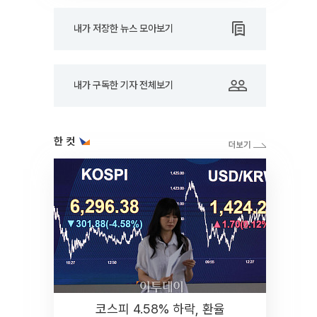
내가 저장한 뉴스 모아보기
내가 구독한 기자 전체보기
한 컷
코스피 4.58% 하락, 환율