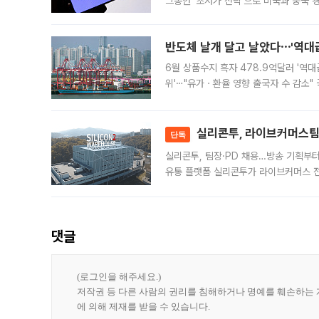
그동안 ‘초저가 전략’으로 미국과 중국
가된다. 블룸버그통신에 따르면 딥시크는
반도체 날개 달고 날았다⋯'역대급
6월 상품수지 흑자 478.9억달러 '역대
위'⋯"유가ㆍ환율 영향 출국자 수 감소" 
급 수출 호조가 매달 이어지면서 6월 
대 기
실리콘투, 라이브커머스팀 
단독
실리콘투, 팀장·PD 채용…방송 기획부
유통 플랫폼 실리콘투가 라이브커머스 전
나섰다. 국내 화장품을 해외 유통망에 공
댓글