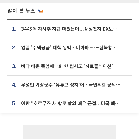
많이 본 뉴스
3445억 자사주 지급 마쳤는데...삼성전자 DX노조, 뒤늦은 '떼쓰기 집회'
1.
영끌 '주택공급' 대책 임박⋯비아파트·도심복합까지 총동원
2.
바다 태운 폭염에…회 한 접시도 ‘히트플레이션’
3.
우성빈 기장군수 ‘유튜브 정치’에…국민의힘 군의원들 집단 반발
4.
이란 “호르무즈 새 항로 합의 매우 근접...미국 배상 먼저”
5.