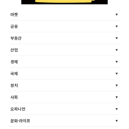
마켓
금융
부동산
산업
경제
국제
정치
사회
오피니언
문화·라이프