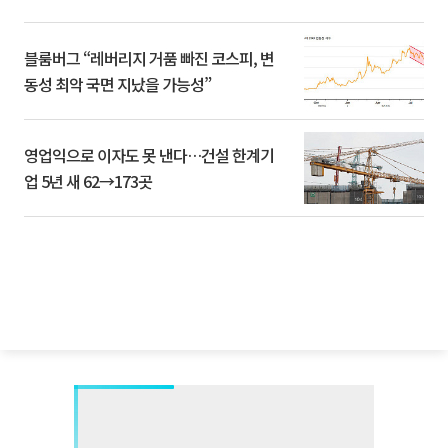
블룸버그 “레버리지 거품 빠진 코스피, 변
동성 최악 국면 지났을 가능성”
영업익으로 이자도 못 낸다…건설 한계기
업 5년 새 62→173곳