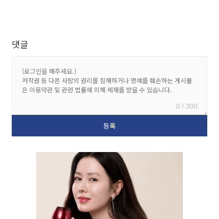
댓글
0 / 300