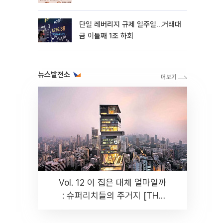
까지 튼튼”
단일 레버리지 규제 일주일…거래대
금 이틀째 1조 하회
뉴스발전소
Vol. 12 이 집은 대체 얼마일까
: 슈퍼리치들의 주거지 [THE
RARE]