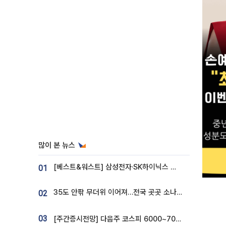
많이 본 뉴스
[베스트&워스트] 삼성전자·SK하이닉스 밀린 한 주…상상인증권은 85% 급등
01
35도 안팎 무더위 이어져…전국 곳곳 소나기 [오늘 날씨]
02
03
[주간증시전망] 다음주 코스피 6000~7000⋯“外人 수급은 정책이 변수”