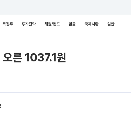
특징주
투자전략
채권/펀드
환율
국제시황
일반
 오른 1037.1원
감