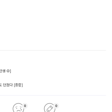
탄생 ②]
 던졌다 [종합]
0
0