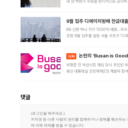
내 상·하한가 주문을 한시적으로 금지하
가 체결 사례와 관련해 설명자료를 내고
9월 입주 디에이치방배 잔금대출
KB·신한·하나 각각 1000억 배정…우
조정 9월 입주를 앞둔 서울 서초구 ‘디
은행과 NH농협은행도 대출 취급을 검토
민은행
논란의 'Busan is Go
단독
박형준 전 부산시장 재임 당시 추진된 부산
용산 대통령실 상징체계(CI) 개발에 참
도시브랜드 사업이 공개 이후 시민 공감
댓글