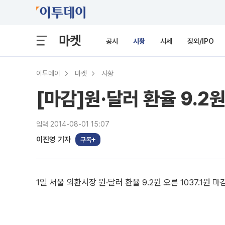
마켓
공시
시황
시세
장외/IPO
이투데이
마켓
시황
[마감]원·달러 환율 9.2원
입력 2014-08-01 15:07
이진영 기자
구독
1일 서울 외환시장 원·달러 환율 9.2원 오른 1037.1원 마