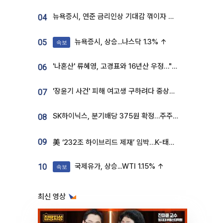
뉴욕증시, 연준 금리인상 기대감 꺾이자 상승...S&P500 사상 최고치 [종합]
04
뉴욕증시, 상승...나스닥 1.3% ↑
05
속보
'나혼산' 류혜영, 고경표와 16년산 우정…"자취방서 부모님과 마주쳐"
06
'장윤기 사건' 피해 여고생 구하려다 중상…고교생 의상자 지정
07
SK하이닉스, 분기배당 375원 확정…주주환원책 9월로 앞당겨 발표
08
09
美 ‘232조 하이브리드 제재’ 임박…K-태양광, 불확실성 털고 날개 다나
국제유가, 상승...WTI 1.15% ↑
10
속보
최신 영상