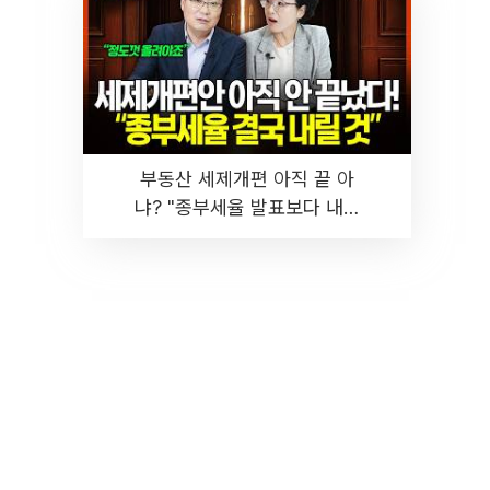
부동산 세제개편 아직 끝 아
냐? "종부세율 발표보다 내릴
것" 장기거주·양도세 전망 I 집
땅지성 I 김인만, 진미윤