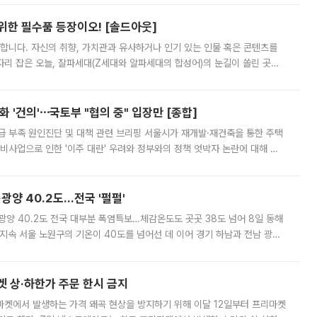
 위한 필수품 등장이오! [솔드아웃]
합니다. 자신의 취향, 가치관과 유사하거나 인기 있는 인물 혹은 콘텐츠를
'가 자리 잡은 오늘, 잘파세대(Z세대와 알파세대의 합성어)의 눈길이 쏠린 곳은
리는 공연장. 응원봉만큼이나 눈에 띄는 게 있습니다. 공연이 시작되기
 '건의'⋯국토부 "협의 중" 입장만 [종합]
급 부족 원인진단 및 대책 관련 브리핑 서울시가 재개발·재건축을 통한 주택
비사업으로 인한 '이주 대란' 우려와 정부와의 정책 엇박자 논란에 대해 정
실장은 2031년까지 31만 가구 착공 목표에 차질이 없다는 입장이나,
·광양 40.2도…전국 '펄펄'
·광양 40.2도 전국 대부분 폭염특보…체감온도도 곳곳 38도 넘어 8일 동해
지속 서울 노원구의 기온이 40도를 넘어선 데 이어 경기 하남과 전남 광양
. 전국 대부분 지역에 폭염특보가 내려진 가운데 곳곳에서 39~40도 안팎
켓 상·하한가 주문 한시 금지
마켓에서 발생하는 가격 왜곡 현상을 방지하기 위해 이달 12일부터 프리마켓