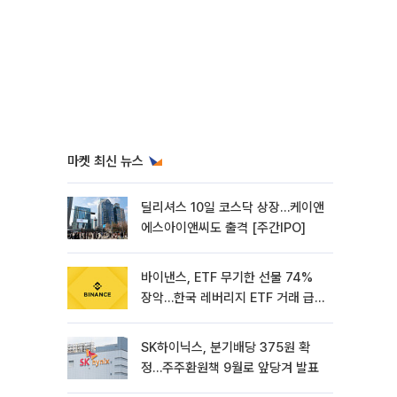
마켓 최신 뉴스
딜리셔스 10일 코스닥 상장…케이앤
에스아이앤씨도 출격 [주간IPO]
바이낸스, ETF 무기한 선물 74%
장악…한국 레버리지 ETF 거래 급
증 [e가상자산]
SK하이닉스, 분기배당 375원 확
정…주주환원책 9월로 앞당겨 발표