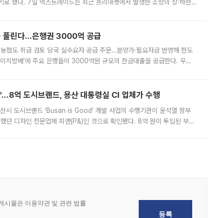
기로 했다. 7일 넥스트레이드는 최근 프리마켓에서 발생한 소량의 상·하한
, 주문 오류로 인한 가격 급등락을 최소화하기 위한 비상 대응방안을 발표
 풀린다…은행권 3000억 공급
리·농협도 취급 검토 당국 실수요자 공급 주문…분양가·필요자금 반영해 한도
에이치방배’에 주요 은행들이 3000억원 규모의 잔금대출을 공급한다. 우리
하고 있어 향후 공급 규모가 늘어날 전망이다. 7일 금융권에 따르면 KB국
od'…8억 도시브랜드, 용산 대통령실 CI 업체가 수행
시 도시브랜드 ‘Busan is Good’ 개발 사업의 수행기관이 윤석열 정부
여했던 디자인 전문업체 피앤(P&)인 것으로 확인됐다. 8억 원이 투입된 부산
 부족과 디자인 정체성 논란에 휩싸였던 만큼, 사업 선정 과정과 결과물에