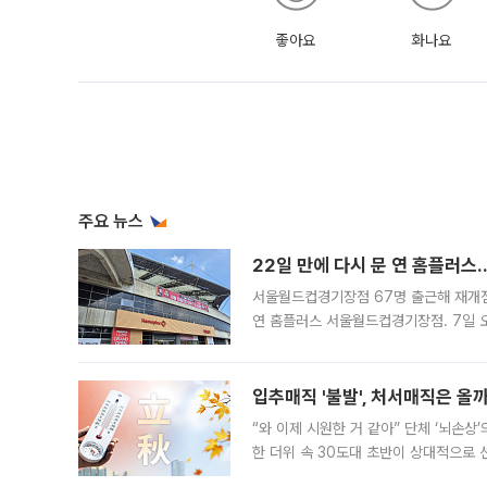
좋아요
화나요
주요 뉴스
22일 만에 다시 문 연 홈플러스
서울월드컵경기장점 67명 출근해 재개점 
연 홈플러스 서울월드컵경기장점. 7일 
우유, 과일 같은 신선식품이 차근차근 자
입추매직 '불발', 처서매직은 올
“와 이제 시원한 거 같아” 단체 ‘뇌손상
한 더위 속 30도대 초반이 상대적으로
지역에 있었습니다. 7월 말에는 서풍과