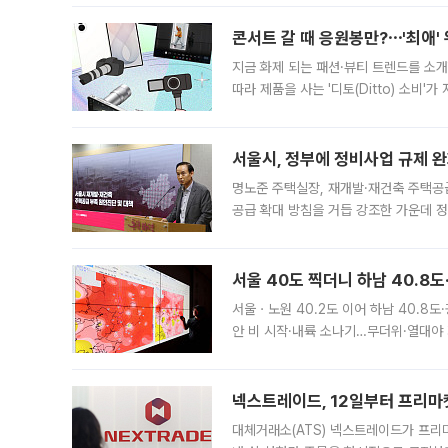
콘서트 갈 때 응원봉만?⋯'최애'
지금 화제 되는 패션·뷰티 트렌드를 소개
따라 제품을 사는 '디토(Ditto) 소비
어디일까요? 아이돌 콘서트 시작을 기다
서울시, 정부에 정비사업 규제 완화
명노준 주택실장, 재개발·재건축 주택공
공급 확대 방침을 거듭 강조한 가운데 정
면 반박하고 나섰다. 명노준 서울시 주택
서울 40도 찍더니 하남 40.8도
서울ㆍ노원 40.2도 이어 하남 40.8도
안 비 시작·내륙 소나기…무더위·열대야 
에서도 40도를 웃도는 기온이 관측됐다
의 극심한
넥스트레이드, 12일부터 프리마
대체거래소(ATS) 넥스트레이드가 프리