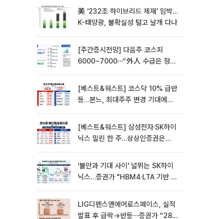
美 ‘232조 하이브리드 제재’ 임박…
K-태양광, 불확실성 털고 날개 다나
[주간증시전망] 다음주 코스피
6000~7000⋯“外人 수급은 정책
이 변수”
[베스트&워스트] 코스닥 10% 급반
등…본느, 최대주주 변경 기대에
270% 폭등
[베스트&워스트] 삼성전자·SK하이
닉스 밀린 한 주…상상인증권은
85% 급등
'불안과 기대 사이' 널뛰는 SK하이
닉스…증권가 "HBM4·LTA 기반 펀
터멘털 견고"
LIG디펜스앤에어로스페이스, 실적
발표 후 급락→반등⋯증권가 “28년