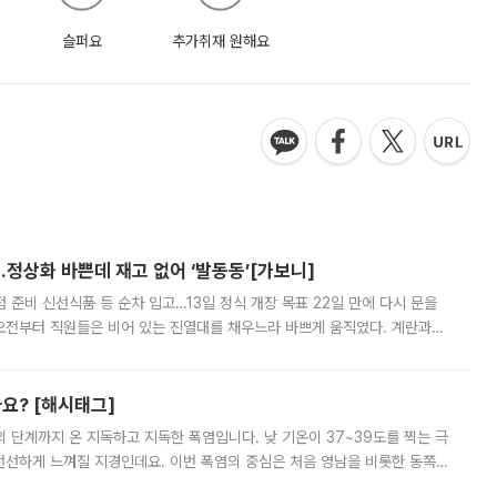
슬퍼요
추가취재 원해요
…정상화 바쁜데 재고 없어 ‘발동동’[가보니]
준비 신선식품 등 순차 입고…13일 정식 개장 목표 22일 만에 다시 문을
오전부터 직원들은 비어 있는 진열대를 채우느라 바쁘게 움직였다. 계란과
리를 잡기 시작했지만, 매장 곳곳엔 여전히 텅 빈 매대가 먼저 눈에 들어왔
까요? [해시태그]
’의 단계까지 온 지독하고 지독한 폭염입니다. 낮 기온이 37~39도를 찍는 극
 선선하게 느껴질 지경인데요. 이번 폭염의 중심은 처음 영남을 비롯한 동쪽
 북서풍이 산맥을 넘어 영남 쪽으로 내려오면서 뜨겁고 건조해졌는데요.