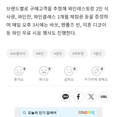
브랜드별로 구매고객을 추첨해 와인레스토랑 2인 식
사권, 와인잔, 와인클래스 1개월 체험권 등을 증정하
며 매일 오후 3시에는 바쏘, 펜폴즈 빈, 덕혼 디코이
등 와인 무료 시음 행사도 진행한다.
#AK플라자
#와인
#분당
#백화점
#할인
0
0
0
0
좋아요
화나요
슬퍼요
추가취재 원해요