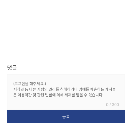
댓글
0 / 300