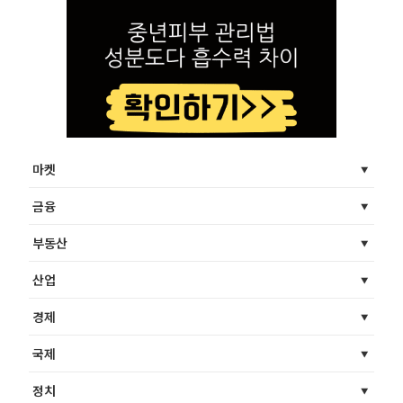
마켓
금융
부동산
산업
경제
국제
정치