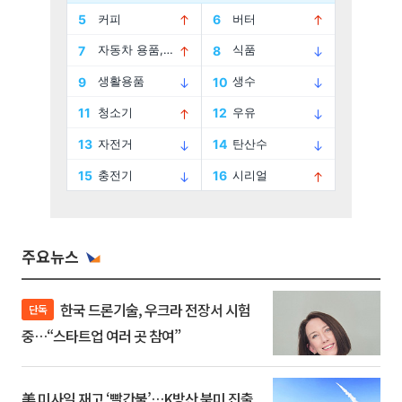
주요뉴스
한국 드론기술, 우크라 전장서 시험
단독
중…“스타트업 여러 곳 참여”
美 미사일 재고 ‘빨간불’…K방산 북미 진출