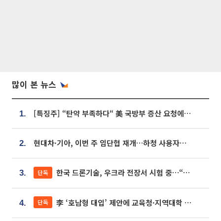
많이 본 뉴스
[특징주] “탄약 부족하다“ 美 국방부 증산 요청에⋯국내 방산주 급등세
1.
현대차·기아, 이번 주 임단협 재개…하청 사용자성 재심도 ‘변수’
2.
한국 드론기술, 우크라 전장서 시험 중…“스타트업 여러 곳 참여”
단독
3.
李 ‘호남형 대입’ 제안에 교육청·지역대학 서·논술형 입시 연계 '착수'
단독
4.