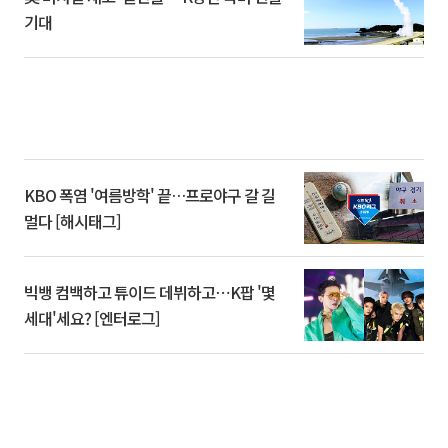
기대
KBO 폭염 '여름방학' 끝…프로야구 갈 길
멀다 [해시태그]
빅뱅 컴백하고 튜이드 데뷔하고⋯K팝 '몇
세대'세요? [엔터로그]