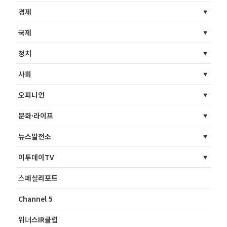
경제
국제
정치
사회
오피니언
문화·라이프
뉴스발전소
이투데이TV
스페셜리포트
Channel 5
위너스IR클럽