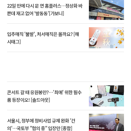
22일 만에 다시 문 연 홈플러스…정상화 바
쁜데 재고 없어 ‘발동동’[가보니]
입추매직 '불발', 처서매직은 올까요? [해
시태그]
콘서트 갈 때 응원봉만?⋯'최애' 위한 필수
품 등장이오! [솔드아웃]
서울시, 정부에 정비사업 규제 완화 '건
의'⋯국토부 "협의 중" 입장만 [종합]