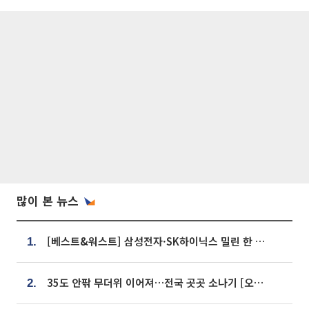
많이 본 뉴스
[베스트&워스트] 삼성전자·SK하이닉스 밀린 한 주…상상인증권은 85% 급등
1.
35도 안팎 무더위 이어져…전국 곳곳 소나기 [오늘 날씨]
2.