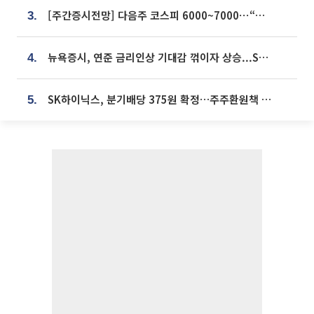
[주간증시전망] 다음주 코스피 6000~7000⋯“外人 수급은 정책이 변수”
3.
뉴욕증시, 연준 금리인상 기대감 꺾이자 상승...S&P500 사상 최고치 [종합]
4.
SK하이닉스, 분기배당 375원 확정…주주환원책 9월로 앞당겨 발표
5.