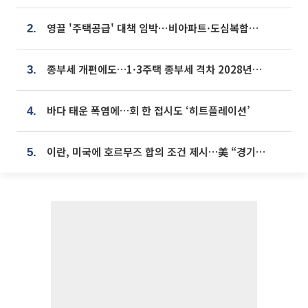
영끌 '주택공급' 대책 임박⋯비아파트·도심복합까지 총동원
2.
종부세 개편에도…1·3주택 종부세 격차 2028년부터 확대
3.
바다 태운 폭염에…회 한 접시도 ‘히트플레이션’
4.
이란, 미국에 호르무즈 합의 조건 제시…美 “경기 아직 안 끝나” [종합]
5.