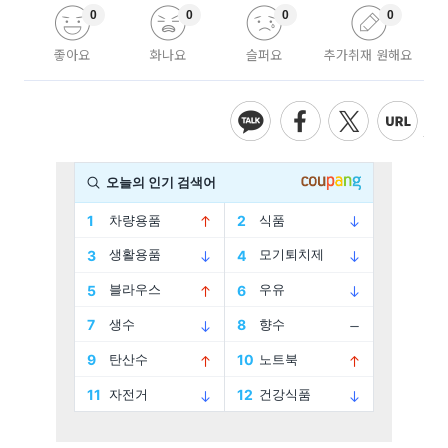
0
0
0
0
좋아요
화나요
슬퍼요
추가취재 원해요