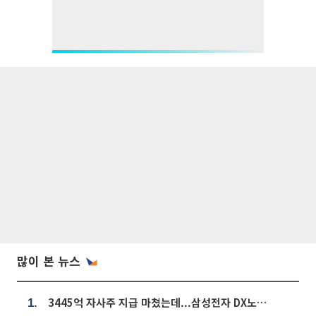
많이 본 뉴스
3445억 자사주 지급 마쳤는데...삼성전자 DX노조, 뒤늦은 '떼쓰기 집회'
1.