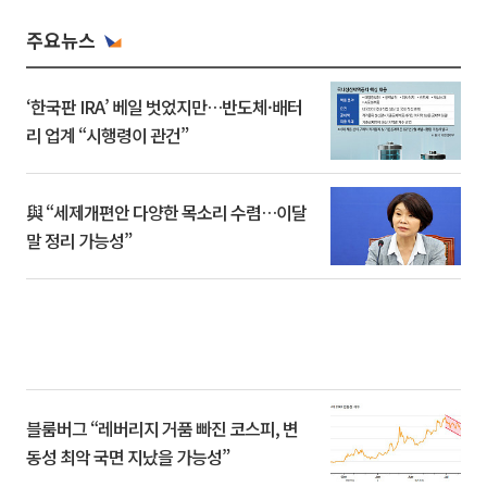
주요뉴스
‘한국판 IRA’ 베일 벗었지만…반도체·배터
리 업계 “시행령이 관건”
與 “세제개편안 다양한 목소리 수렴…이달
말 정리 가능성”
블룸버그 “레버리지 거품 빠진 코스피, 변
동성 최악 국면 지났을 가능성”