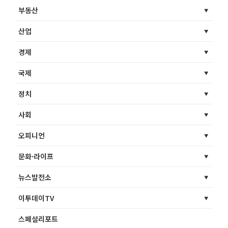
부동산
산업
경제
국제
정치
사회
오피니언
문화·라이프
뉴스발전소
이투데이TV
스페셜리포트