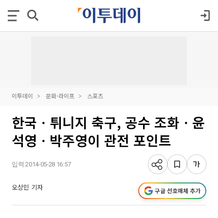
이투데이
문화·라이프
스포츠
한국ㆍ튀니지 축구, 공수 조화ㆍ윤
석영ㆍ박주영이 관전 포인트
입력 2014-05-28 16:57
오상민 기자
구글 선호매체 추가