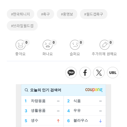
#한국튀니지
#축구
#홍명보
#월드컵축구
#브라질월드컵
0
0
0
0
좋아요
화나요
슬퍼요
추가취재 원해요