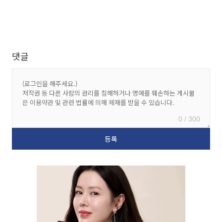
댓글
0 / 300