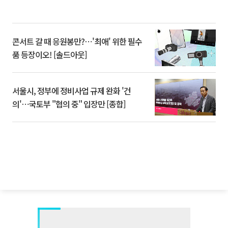
콘서트 갈 때 응원봉만?⋯'최애' 위한 필수
품 등장이오! [솔드아웃]
서울시, 정부에 정비사업 규제 완화 '건
의'⋯국토부 "협의 중" 입장만 [종합]