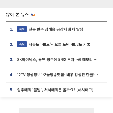
많이 본 뉴스
전북 완주 삼례읍 공장서 화재 발생
속보
1.
서울도 '40도'…오늘 노원 40.2도 기록
속보
2.
SK하이닉스, 용인·청주에 54조 투자…AI 메모리 생산기지 키운다
3.
'2TV 생생정보' 오늘방송맛집- 배우 강성진 단골! 쌀국수ㆍ푸팟퐁 커리 맛집 '블○○○'
4.
입추매직 '불발', 처서매직은 올까요? [해시태그]
5.