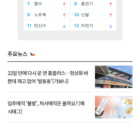
주요뉴스
22일 만에 다시 문 연 홈플러스…정상화 바
쁜데 재고 없어 ‘발동동’[가보니]
입추매직 '불발', 처서매직은 올까요? [해
시태그]