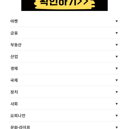
마켓
금융
부동산
산업
경제
국제
정치
사회
오피니언
문화·라이프