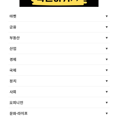
마켓
금융
부동산
산업
경제
국제
정치
사회
오피니언
문화·라이프