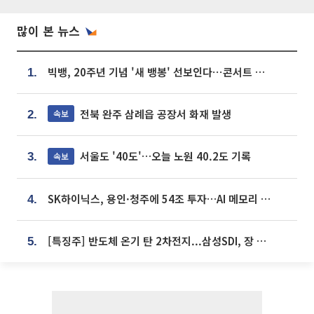
많이 본 뉴스
빅뱅, 20주년 기념 '새 뱅봉' 선보인다⋯콘서트 앞두고 팝업 개최
1.
전북 완주 삼례읍 공장서 화재 발생
속보
2.
서울도 '40도'…오늘 노원 40.2도 기록
속보
3.
SK하이닉스, 용인·청주에 54조 투자…AI 메모리 생산기지 키운다
4.
[특징주] 반도체 온기 탄 2차전지...삼성SDI, 장 초반 7% 넘게 껑충
5.