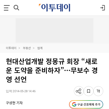
이투데이
부동산
업계
현대산업개발 정몽규 회장 “새로
운 도약을 준비하자”···무보수 경
영 선언
입력 2014-05-28 14:46
구성헌 기자
구글 선호매체 추가