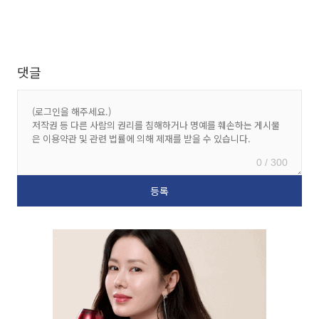
댓글
0 / 300