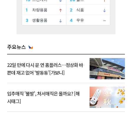
주요뉴스
22일 만에 다시 문 연 홈플러스…정상화 바
쁜데 재고 없어 ‘발동동’[가보니]
입추매직 '불발', 처서매직은 올까요? [해
시태그]