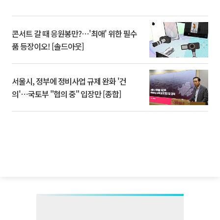
콘서트 갈 때 응원봉만?⋯'최애' 위한 필수
품 등장이오! [솔드아웃]
서울시, 정부에 정비사업 규제 완화 '건
의'⋯국토부 "협의 중" 입장만 [종합]