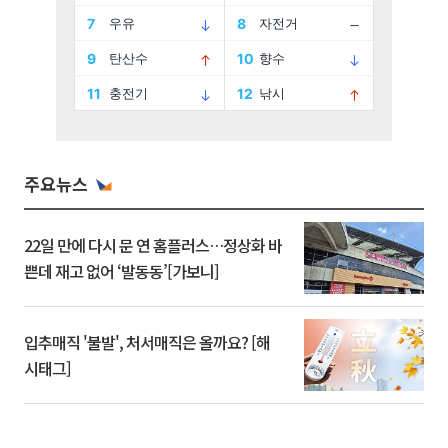
주요뉴스
22일 만에 다시 문 연 홈플러스…정상화 바
쁜데 재고 없어 ‘발동동’[가보니]
입추매직 '불발', 처서매직은 올까요? [해
시태그]