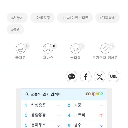
#서울시
#마곡지구
#LG사이언스파크
#건축심의
#통과
0
0
0
0
좋아요
화나요
슬퍼요
추가취재 원해요