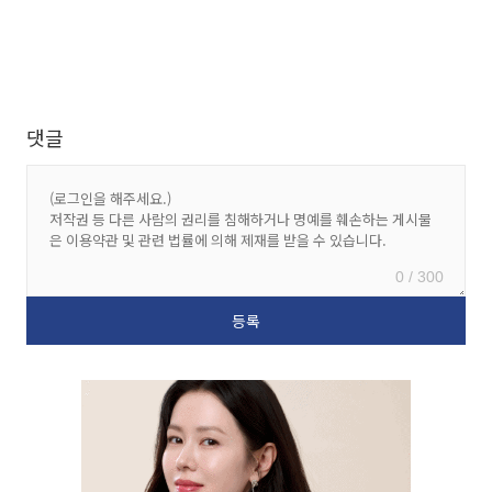
댓글
0 / 300