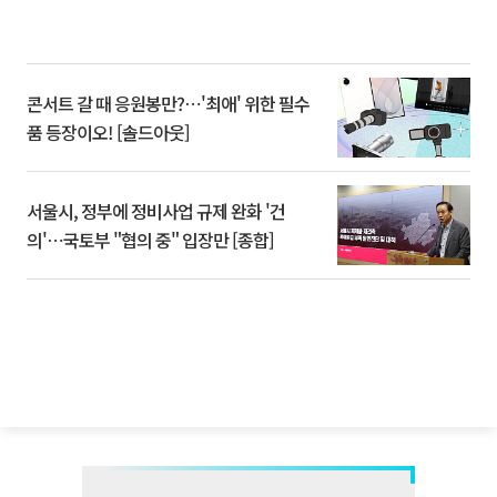
콘서트 갈 때 응원봉만?⋯'최애' 위한 필수
품 등장이오! [솔드아웃]
서울시, 정부에 정비사업 규제 완화 '건
의'⋯국토부 "협의 중" 입장만 [종합]