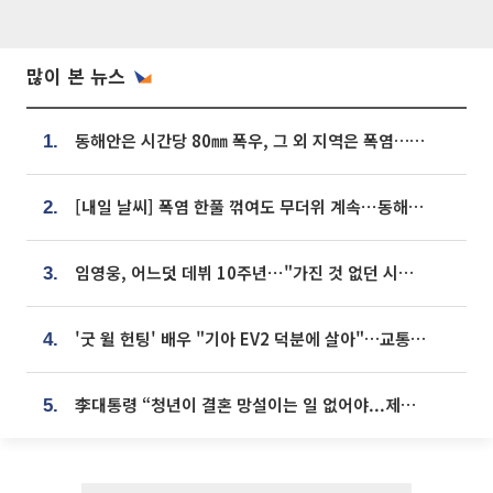
많이 본 뉴스
동해안은 시간당 80㎜ 폭우, 그 외 지역은 폭염…‘극과 극 날씨’
1.
[내일 날씨] 폭염 한풀 꺾여도 무더위 계속⋯동해안 이틀 연속 비
2.
임영웅, 어느덧 데뷔 10주년⋯"가진 것 없던 시절, 내 앞엔 20명의 팬뿐"
3.
'굿 윌 헌팅' 배우 "기아 EV2 덕분에 살아"…교통사고 후 안전성 극찬
4.
李대통령 “청년이 결혼 망설이는 일 없어야...제도상 불이익 조사”
5.