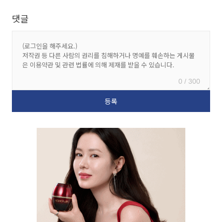
댓글
0 / 300