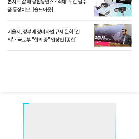
콘서트 갈 때 응원봉만?⋯'최애' 위한 필수
품 등장이오! [솔드아웃]
서울시, 정부에 정비사업 규제 완화 '건
의'⋯국토부 "협의 중" 입장만 [종합]