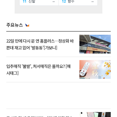
주요뉴스
22일 만에 다시 문 연 홈플러스…정상화 바
쁜데 재고 없어 ‘발동동’[가보니]
입추매직 '불발', 처서매직은 올까요? [해
시태그]