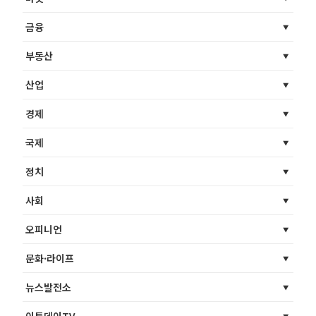
금융
부동산
산업
경제
국제
정치
사회
오피니언
문화·라이프
뉴스발전소
이투데이TV