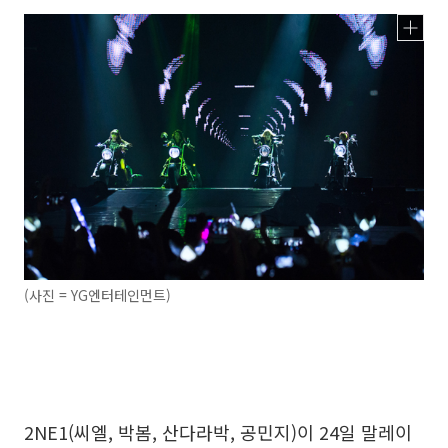
(사진 = YG엔터테인먼트)
2NE1(씨엘, 박봄, 산다라박, 공민지)이 24일 말레이