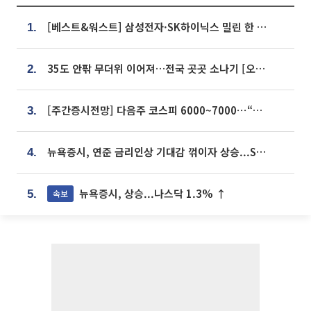
[베스트&워스트] 삼성전자·SK하이닉스 밀린 한 주…상상인증권은 85% 급등
1.
35도 안팎 무더위 이어져…전국 곳곳 소나기 [오늘 날씨]
2.
[주간증시전망] 다음주 코스피 6000~7000⋯“外人 수급은 정책이 변수”
3.
뉴욕증시, 연준 금리인상 기대감 꺾이자 상승...S&P500 사상 최고치 [종합]
4.
뉴욕증시, 상승...나스닥 1.3% ↑
속보
5.