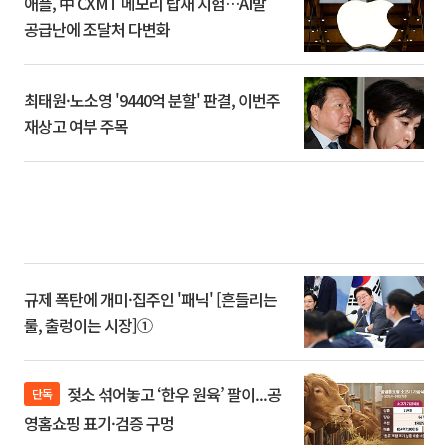
애플, 中 CXMT 메모리 탑재 시험…AI발
공급난에 조달처 다변화
최태원·노소영 '9440억 분할' 판결, 이번주
재상고 여부 주목
규제 폭탄에 개미·집주인 '패닉' [흔들리는
룰, 출렁이는 시장]①
젖소 섞어놓고 ‘한우 원육’ 팔이...공
단독
영홈쇼핑 표기·검증 구멍