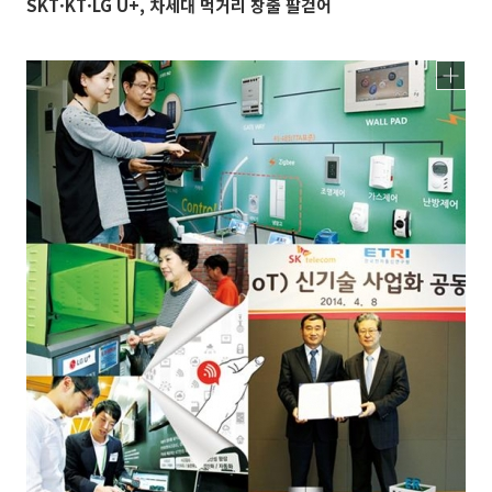
SKT·KT·LG U+, 차세대 먹거리 창출 팔걷어