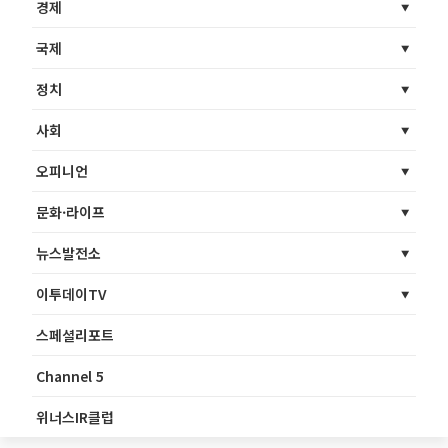
경제
국제
정치
사회
오피니언
문화·라이프
뉴스발전소
이투데이TV
스페셜리포트
Channel 5
위너스IR클럽