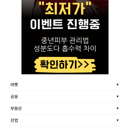
마켓
금융
부동산
산업