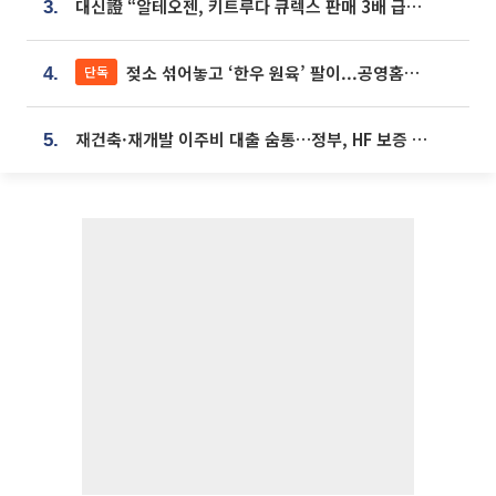
대신證 “알테오젠, 키트루다 큐렉스 판매 3배 급증…목표가 41만원 상향”
3.
젖소 섞어놓고 ‘한우 원육’ 팔이...공영홈쇼핑 표기·검증 구멍
단독
4.
재건축·재개발 이주비 대출 숨통…정부, HF 보증 신설 추진
5.