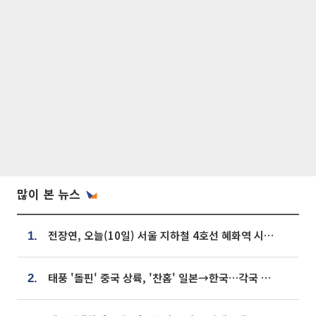
많이 본 뉴스
전장연, 오늘(10일) 서울 지하철 4호선 혜화역 시위…1호선 용산역 무정차
1.
태풍 '돌핀' 중국 상륙, '찬홈' 일본→한국…각국 기상청 예상 경로는?
2.