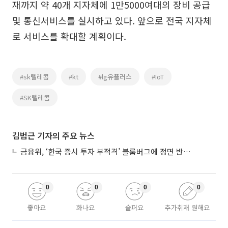
재까지 약 40개 지자체에 1만5000여대의 장비 공급
및 통신서비스를 실시하고 있다. 앞으로 전국 지자체
로 서비스를 확대할 계획이다.
#sk텔레콤
#kt
#lg유플러스
#IoT
#SK텔레콤
김범근 기자의 주요 뉴스
금융위, ‘한국 증시 투자 부적격’ 블룸버그에 정면 반박…“근거 불분명”
0
0
0
0
좋아요
화나요
슬퍼요
추가취재 원해요