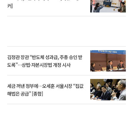
커]
김정관 장관 “반도체 성과급, 주총 승인 받
도록”…상법·자본시장법 개정 시사
세금 꺼낸 정부에…오세훈 서울시장 “집값
해법은 공급” [종합]