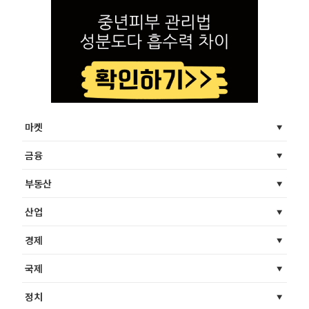
마켓
금융
부동산
산업
경제
국제
정치