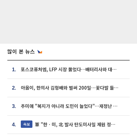
많이 본 뉴스
포스코퓨처엠, LFP 시장 뚫었다…배터리사와 대규모 장기 공급 합의
1.
아옳이, 한의사 김형배와 벌써 200일⋯꽃다발 들고 "프러포즈 아냐"
2.
추미애 "복지가 아니라 도민이 늘었다"…재정난 책임론 정면돌파
3.
軍 "한ㆍ미, 北 발사 탄도미사일 제원 정밀분석 중"
속보
4.