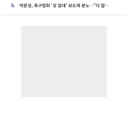
박문성, 축구협회 '성 접대' 보도에 분노…"다 말아먹으려고 작정했나"
5.