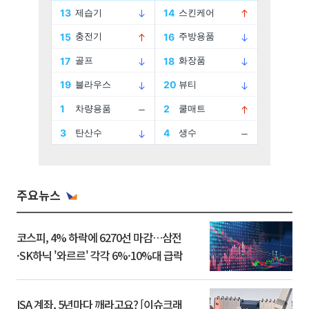
주요뉴스
코스피, 4% 하락에 6270선 마감…삼전
·SK하닉 '와르르' 각각 6%·10%대 급락
ISA 계좌, 5년마다 깨라고요? [이슈크래