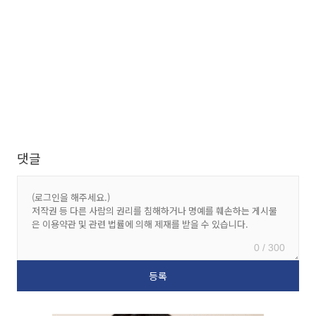
댓글
0 / 300