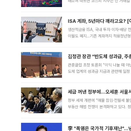
래소에 따르면 코스피 지수는 전 거래일 대
1.81% 내린 6478.75에 출발한 코
다. 이날 오전
ISA 계좌, 5년마다 깨라고요? 
생산적금융 ISA, 국내 투자 이자·배당
이월도 폐지…기존 계좌까지 적용청년형 
는 5년마다 계좌를 해지하라는 건가요?”
편을
김정관 장관 “반도체 성과급, 
관훈클럽 초청 토론회 “이익 나눌 때 아
도체 업계의 성과급 지급과 관련해 일정
최근 상법·자본시장법 개정으로 기업 지
세금 꺼낸 정부에…오세훈 서울시장
정부 세제 개편에 “매물 잠김·전월세 불
부동산 해법 전쟁이 본격화하고 있다. 
드를 꺼내자 서울시는 전·월세 부담만 
李 "폭염은 국가적 기후재난"…냉