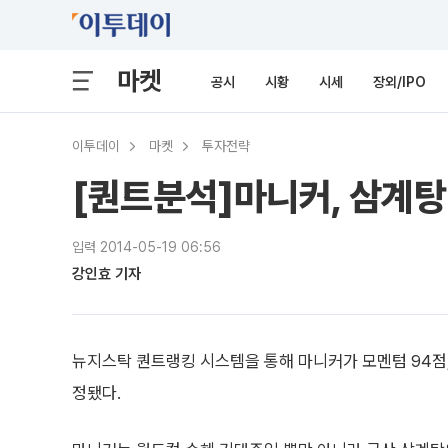
마켓
공시
시황
시세
장외/IPO
이투데이
마켓
투자전략
[퀀트분석]마니커, 삼계탕
입력 2014-05-19 06:56
강인효 기자
뉴지스탁 퀀트랭킹 시스템을 통해 마니커가 모멘텀 94점, 
정됐다.