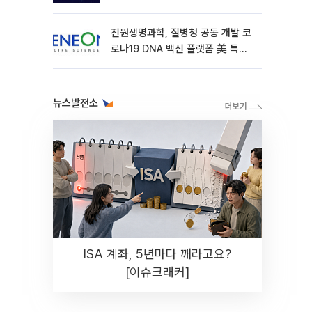
진원생명과학, 질병청 공동 개발 코
로나19 DNA 백신 플랫폼 美 특허
확보
뉴스발전소
ISA 계좌, 5년마다 깨라고요?
[이슈크래커]