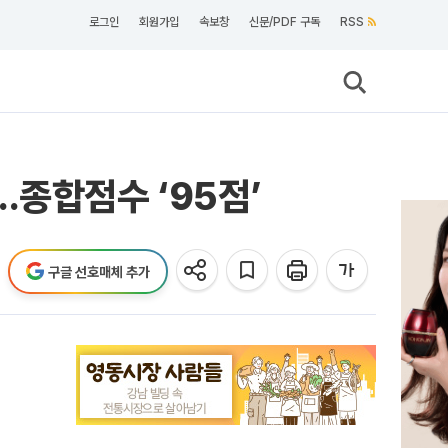
로그인
회원가입
속보창
신문/PDF 구독
RSS
…종합점수 ‘95점’
구글 선호매체 추가