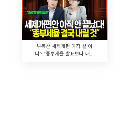
부동산 세제개편 아직 끝 아
냐? "종부세율 발표보다 내릴
것" 장기거주·양도세 전망 I 집
땅지성 I 김인만, 진미윤