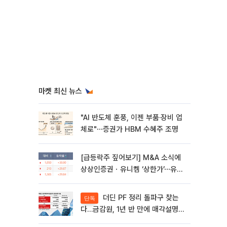
마켓 최신 뉴스
"AI 반도체 훈풍, 이젠 부품·장비 업
체로"⋯증권가 HBM 수혜주 조명
[급등락주 짚어보기] M&A 소식에
상상인증권ㆍ유니켐 ‘상한가’⋯유증
제동 걸린 SK디앤디↑
더딘 PF 정리 돌파구 찾는
단독
다…금감원, 1년 반 만에 매각설명회
재개