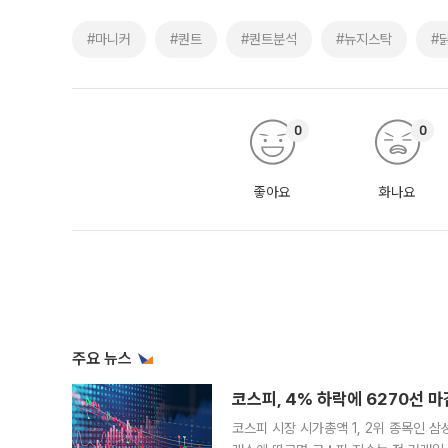
#마니커
#퀀트
#퀀트분석
#뉴지스탁
#
0
0
좋아요
화나요
주요 뉴스
코스피, 4% 하락에 6270선 마
코스피 시장 시가총액 1, 2위 종목인 