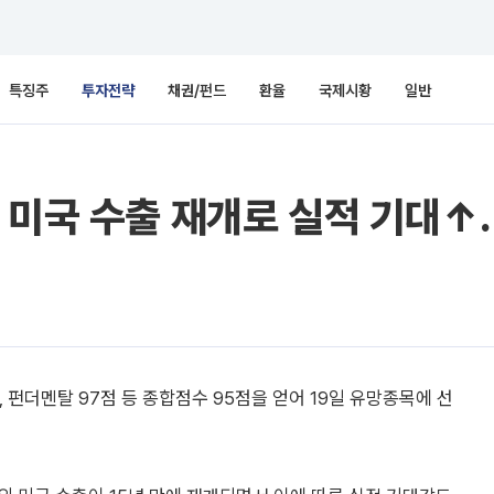
특징주
투자전략
채권/펀드
환율
국제시황
일반
 미국 수출 재개로 실적 기대↑
펀더멘탈 97점 등 종합점수 95점을 얻어 19일 유망종목에 선