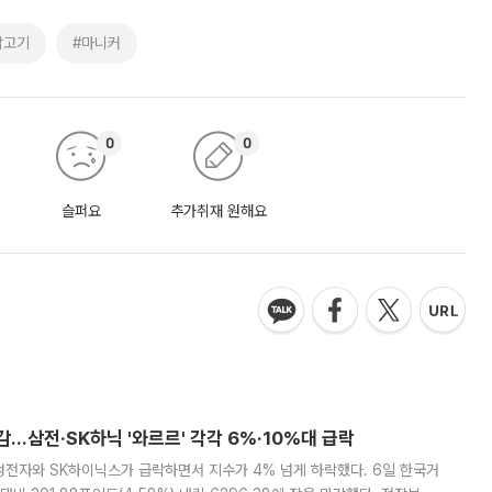
닭고기
#마니커
0
0
슬퍼요
추가취재 원해요
감…삼전·SK하닉 '와르르' 각각 6%·10%대 급락
삼성전자와 SK하이닉스가 급락하면서 지수가 4% 넘게 하락했다. 6일 한국거