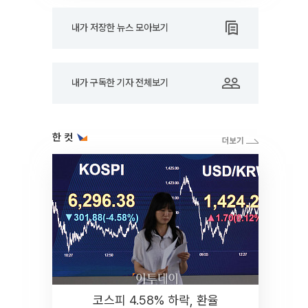
내가 저장한 뉴스 모아보기
내가 구독한 기자 전체보기
한 컷
코스피 4.58% 하락, 환율