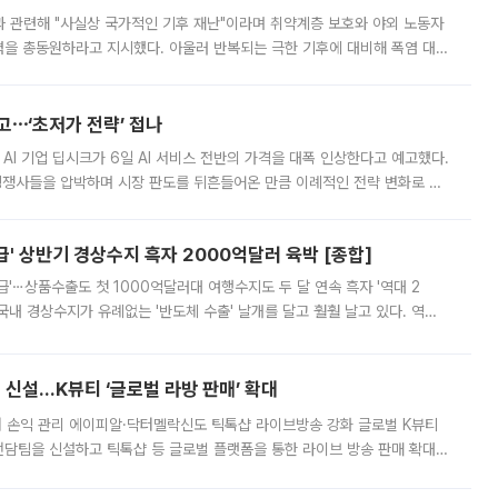
과 관련해 "사실상 국가적인 기후 재난"이라며 취약계층 보호와 야외 노동자
정력을 총동원하라고 지시했다. 아울러 반복되는 극한 기후에 대비해 폭염 대응
영하는 방안도 검토하라고 주문했다. 이 대통령은 이날 폭염·가뭄 대
예고⋯‘초저가 전략’ 접나
 AI 기업 딥시크가 6일 AI 서비스 전반의 가격을 대폭 인상한다고 예고했다.
 경쟁사들을 압박하며 시장 판도를 뒤흔들어온 만큼 이례적인 전략 변화로 평
 이날 공지를 통해 구체적인 인상 폭은 공개하지 않았지만 상당한 수
' 상반기 경상수지 흑자 2000억달러 육박 [종합]
급'⋯상품수출도 첫 1000억달러대 여행수지도 두 달 연속 흑자 '역대 2
국내 경상수지가 유례없는 '반도체 수출' 날개를 달고 훨훨 날고 있다. 역대
경상수지 뿐 아니라 상반기 경상수지 흑자도 2000억달러에 근접하며 사상 최
신설…K뷰티 ‘글로벌 라방 판매’ 확대
터 손익 관리 에이피알·닥터멜락신도 틱톡샵 라이브방송 강화 글로벌 K뷰티
담팀을 신설하고 틱톡샵 등 글로벌 플랫폼을 통한 라이브 방송 판매 확대에
급하는 데서 한발 더 나아가 방송 기획과 상품 구성, 출연자 섭외, 손익