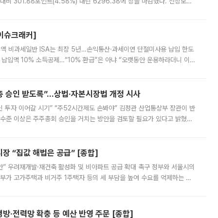
비 301.88포인트(4.58%) 내린 6296.38에 장을 마감했다. 전장보다
스피는 장중 한때 6550.94까지 오르기도 했으나 6238.32까지 밀리기도 했
[이슈크래커]
 전액 비과세일반 ISA는 최장 5년…손익통산·과세이연 단절미사용 납입 한도
납입액 10% 소득공제…“10% 환급”은 아냐 “오랫동안 운용하라더니 이제
 ‘만능 절세 통장’으로 불리는 개인종합자산관리계좌(ISA)가 두 갈래로 개
주총 승인 받도록”…상법·자본시장법 개정 시사
닌 투자 이어갈 시기” “주52시간제도 손봐야” 김정관 산업통상부 장관이 반
 수준 이상은 주주총회 승인을 거치는 방안을 검토할 필요가 있다고 밝혔다.
배구조와 주주권 강화 논의가 이어지는 가운데, 핵심 연구인력에 대한
 “집값 해법은 공급” [종합]
안” 우려재개발·재건축 활성화 및 비아파트 공급 확대 촉구 정부와 서울시의
정부가 고가주택과 비거주 1주택자 등의 세 부담을 높여 수요를 억제하는 카
키울 것이라며 세금이 아닌 공급이 근본적인 처방이라고 전면 반박했다.
방·전력망 확충 등 예산 반영 주문 [종합]