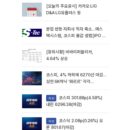
[오늘의 주요공시] 카카오·LIG
D&A·LG유플러스 등
본업 반등·자회사 적자 축소…에스
텍시스템, 코스피 몸값 셈법[IPO 엑
스레이]
[장외시황] 비바리퍼블리카,
4.64% 상승
코스피, 4% 하락에 6270선 마감…
삼전·SK하닉 '와르르' 각각
6%·10%대 급락
코스피 301.88p(4.58%)
속보
내린 6296.38(마감)
코스닥 2.08p(0.26%) 오
속보
른 801.67(마감)