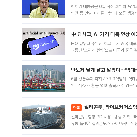
이재명 대통령은 6일 사상 최악의 폭염
안전 등 인명 피해를 막는 데 모든 행
인프라 확충 계획을 내년도 예산안에 반
中 딥시크, AI 가격 대폭 인상 
IPO 앞두고 수익성 제고 나서 중국 대표
그동안 ‘초저가 전략’으로 미국과 중국
가된다. 블룸버그통신에 따르면 딥시크는
반도체 날개 달고 날았다⋯'역대급
6월 상품수지 흑자 478.9억달러 '역대
위'⋯"유가ㆍ환율 영향 출국자 수 감소" 
급 수출 호조가 매달 이어지면서 6월 
대 기
실리콘투, 라이브커머스팀 
단독
실리콘투, 팀장·PD 채용…방송 기획부
유통 플랫폼 실리콘투가 라이브커머스 전
나섰다. 국내 화장품을 해외 유통망에 공