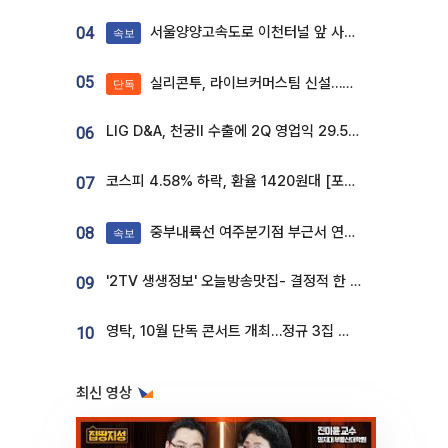
서울양양고속도로 이천터널 앞 사고 발생
04
속보
05
실리콘투, 라이브커머스팀 신설…K뷰티 ‘글로벌 판매망’ 확대[K뷰티 라방戰]
단독
LIG D&A, 천궁Ⅱ 수출에 2Q 영업익 29.5%↑…수주잔고 24.6조 [종합]
06
코스피 4.58% 하락, 환율 1420원대 [포토]
07
중부내륙선 여주분기점 부근서 연이은 추돌사고 발생
08
속보
'2TV 생생정보' 오늘방송맛집- 결정적 한 수, 3종 메밀면! 메밀 소바 맛집 '의○○○○'
09
영탁, 10월 단독 콘서트 개최…정규 3집 신곡 첫선
10
최신 영상