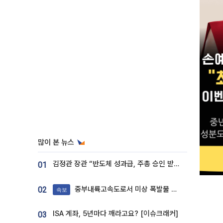
많이 본 뉴스
김정관 장관 “반도체 성과급, 주총 승인 받도록”…상법·자본시장법 개정 시사
01
중부내륙고속도로서 미상 폭발물 발견
02
속보
ISA 계좌, 5년마다 깨라고요? [이슈크래커]
03