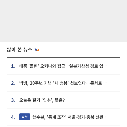
많이 본 뉴스
태풍 '돌핀' 오키나와 접근…일본기상청 경로 업데이트
1.
빅뱅, 20주년 기념 '새 뱅봉' 선보인다⋯콘서트 앞두고 팝업 개최
2.
오늘은 절기 '입추', 뜻은?
3.
합수본, '통계 조작' 서울·경기·충북 선관위 등 추가 압수수색
속보
4.