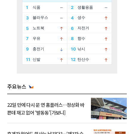
주요뉴스
22일 만에 다시 문 연 홈플러스…정상화 바
쁜데 재고 없어 ‘발동동’[가보니]
후계자 없어도 회사는 남긴다?…‘제3자 승