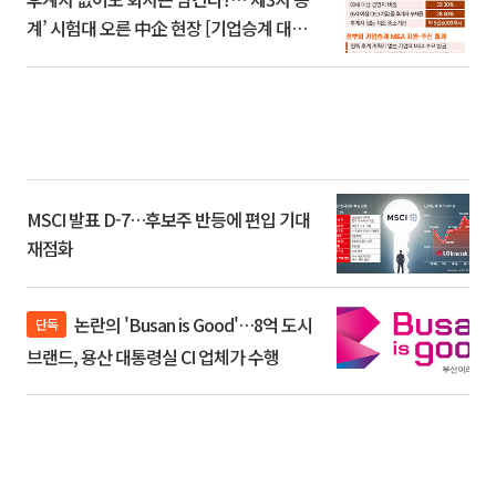
계’ 시험대 오른 中企 현장 [기업승계 대전
환]
MSCI 발표 D-7…후보주 반등에 편입 기대
재점화
논란의 'Busan is Good'…8억 도시
단독
브랜드, 용산 대통령실 CI 업체가 수행