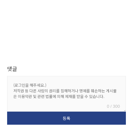
댓글
0 / 300