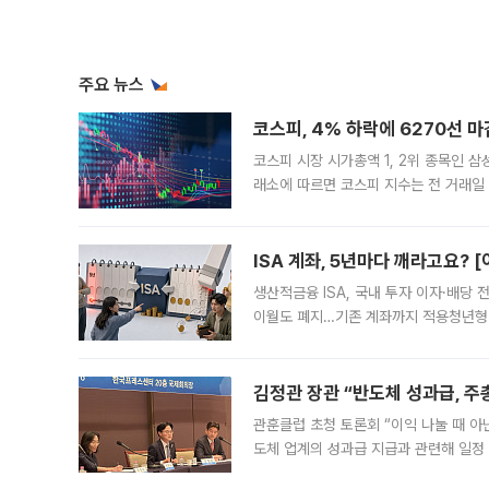
주요 뉴스
코스피, 4% 하락에 6270선 마
코스피 시장 시가총액 1, 2위 종목인 
래소에 따르면 코스피 지수는 전 거래일 대
1.81% 내린 6478.75에 출발한 코
다. 이날 오전
ISA 계좌, 5년마다 깨라고요? 
생산적금융 ISA, 국내 투자 이자·배당
이월도 폐지…기존 계좌까지 적용청년형 
는 5년마다 계좌를 해지하라는 건가요?”
편을
김정관 장관 “반도체 성과급, 
관훈클럽 초청 토론회 “이익 나눌 때 아
도체 업계의 성과급 지급과 관련해 일정
최근 상법·자본시장법 개정으로 기업 지