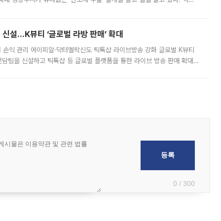
경상수지 뿐 아니라 상반기 경상수지 흑자도 2000억달러에 근접하며 사상 최
신설…K뷰티 ‘글로벌 라방 판매’ 확대
터 손익 관리 에이피알·닥터멜락신도 틱톡샵 라이브방송 강화 글로벌 K뷰티
담팀을 신설하고 틱톡샵 등 글로벌 플랫폼을 통한 라이브 방송 판매 확대에
급하는 데서 한발 더 나아가 방송 기획과 상품 구성, 출연자 섭외, 손익
0 / 300