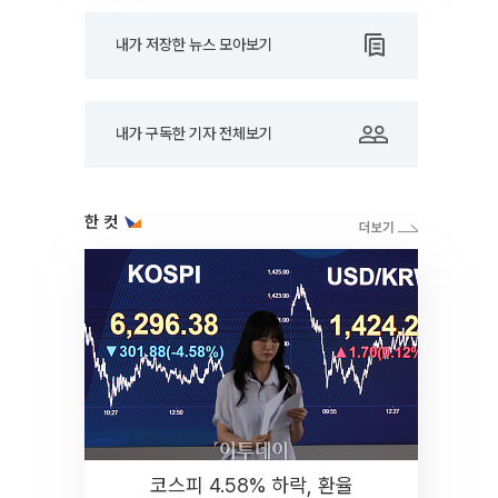
내가 저장한 뉴스 모아보기
내가 구독한 기자 전체보기
한 컷
코스피 4.58% 하락, 환율