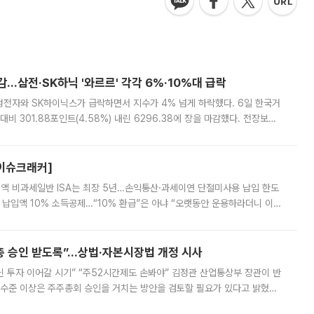
감…삼전·SK하닉 '와르르' 각각 6%·10%대 급락
삼성전자와 SK하이닉스가 급락하면서 지수가 4% 넘게 하락했다. 6일 한국거
비 301.88포인트(4.58%) 내린 6296.38에 장을 마감했다. 전장보다
스피는 장중 한때 6550.94까지 오르기도 했으나 6238.32까지 밀리기도 했
[이슈크래커]
 전액 비과세일반 ISA는 최장 5년…손익통산·과세이연 단절미사용 납입 한도
납입액 10% 소득공제…“10% 환급”은 아냐 “오랫동안 운용하라더니 이제
 ‘만능 절세 통장’으로 불리는 개인종합자산관리계좌(ISA)가 두 갈래로 개
주총 승인 받도록”…상법·자본시장법 개정 시사
닌 투자 이어갈 시기” “주52시간제도 손봐야” 김정관 산업통상부 장관이 반
 수준 이상은 주주총회 승인을 거치는 방안을 검토할 필요가 있다고 밝혔다.
배구조와 주주권 강화 논의가 이어지는 가운데, 핵심 연구인력에 대한