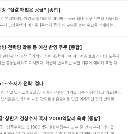
 “집값 해법은 공급” [종합]
안” 우려재개발·재건축 활성화 및 비아파트 공급 확대 촉구 정부와 서울시의
정부가 고가주택과 비거주 1주택자 등의 세 부담을 높여 수요를 억제하는 카
키울 것이라며 세금이 아닌 공급이 근본적인 처방이라고 전면 반박했다.
방·전력망 확충 등 예산 반영 주문 [종합]
과 관련해 "사실상 국가적인 기후 재난"이라며 취약계층 보호와 야외 노동자
정력을 총동원하라고 지시했다. 아울러 반복되는 극한 기후에 대비해 폭염 대응
영하는 방안도 검토하라고 주문했다. 이 대통령은 이날 폭염·가뭄 대
예고⋯‘초저가 전략’ 접나
 AI 기업 딥시크가 6일 AI 서비스 전반의 가격을 대폭 인상한다고 예고했다.
 경쟁사들을 압박하며 시장 판도를 뒤흔들어온 만큼 이례적인 전략 변화로 평
 이날 공지를 통해 구체적인 인상 폭은 공개하지 않았지만 상당한 수
' 상반기 경상수지 흑자 2000억달러 육박 [종합]
급'⋯상품수출도 첫 1000억달러대 여행수지도 두 달 연속 흑자 '역대 2
국내 경상수지가 유례없는 '반도체 수출' 날개를 달고 훨훨 날고 있다. 역대