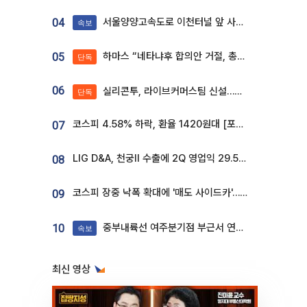
서울양양고속도로 이천터널 앞 사고 발생
04
속보
하마스 “네타냐후 합의안 거절, 총선 앞두고 시간 끌기”
05
단독
06
실리콘투, 라이브커머스팀 신설…K뷰티 ‘글로벌 판매망’ 확대[K뷰티 라방戰]
단독
코스피 4.58% 하락, 환율 1420원대 [포토]
07
LIG D&A, 천궁Ⅱ 수출에 2Q 영업익 29.5%↑…수주잔고 24.6조 [종합]
08
코스피 장중 낙폭 확대에 '매도 사이드카'…외인 2.8조'팔자'· 개인 3.1조 '사자'
09
중부내륙선 여주분기점 부근서 연이은 추돌사고 발생
10
속보
최신 영상