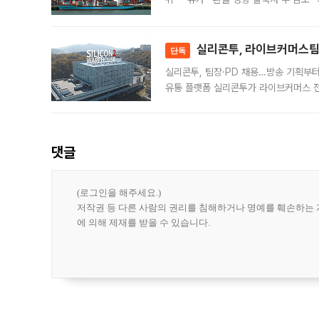
급 수출 호조가 매달 이어지면서 6월 
대 기
실리콘투, 라이브커머스팀 
단독
실리콘투, 팀장·PD 채용…방송 기획부
유통 플랫폼 실리콘투가 라이브커머스 전
나섰다. 국내 화장품을 해외 유통망에 공
댓글