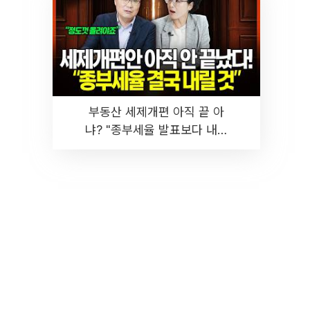
부동산 세제개편 아직 끝 아
냐? "종부세율 발표보다 내릴
것" 장기거주·양도세 전망 I 집
땅지성 I 김인만, 진미윤