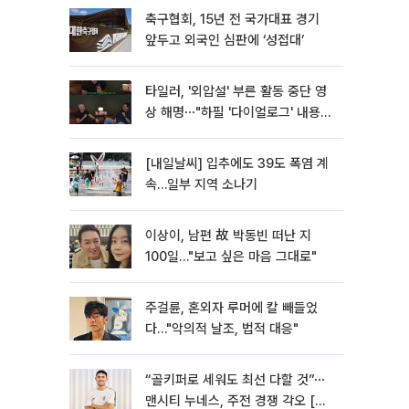
축구협회, 15년 전 국가대표 경기
앞두고 외국인 심판에 ‘성접대’
타일러, '외압설' 부른 활동 중단 영
상 해명⋯"하필 '다이얼로그' 내용이
라"
[내일날씨] 입추에도 39도 폭염 계
속…일부 지역 소나기
이상이, 남편 故 박동빈 떠난 지
100일…"보고 싶은 마음 그대로"
주걸륜, 혼외자 루머에 칼 빼들었
다…"악의적 날조, 법적 대응"
“골키퍼로 세워도 최선 다할 것”⋯
맨시티 누네스, 주전 경쟁 각오 [인