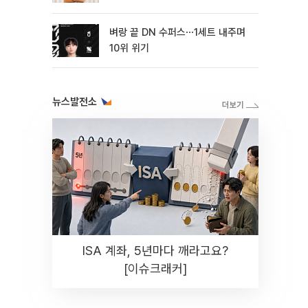
터뷰]
벼랑 끝 DN 수퍼스⋯1세트 내주며
10위 위기
뉴스발전소
ISA 계좌, 5년마다 깨라고요?
[이슈크래커]