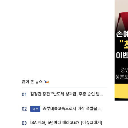
많이 본 뉴스
김정관 장관 “반도체 성과급, 주총 승인 받도록”…상법·자본시장법 개정 시사
01
중부내륙고속도로서 미상 폭발물 발견
02
속보
ISA 계좌, 5년마다 깨라고요? [이슈크래커]
03