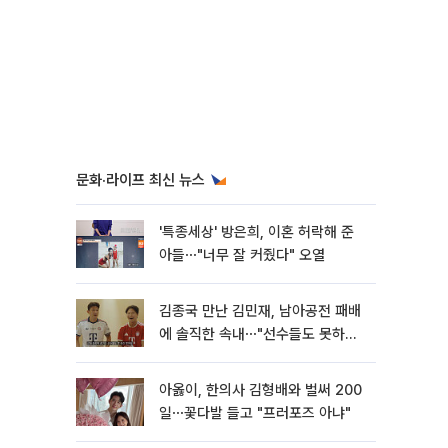
문화·라이프 최신 뉴스
'특종세상' 방은희, 이혼 허락해 준
아들⋯"너무 잘 커줬다" 오열
김종국 만난 김민재, 남아공전 패배
에 솔직한 속내⋯"선수들도 못하긴
했다"
아옳이, 한의사 김형배와 벌써 200
일⋯꽃다발 들고 "프러포즈 아냐"