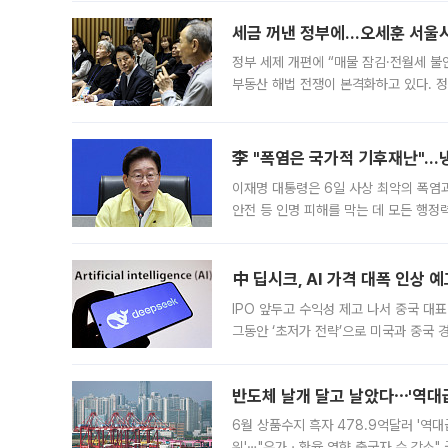
세금 꺼낸 정부에…오세훈 서울시장
정부 세제 개편에 “매물 잠김·전월세 불
부동산 해법 전쟁이 본격화하고 있다. 
드를 꺼내자 서울시는 전·월세 부담만 
李 "폭염은 국가적 기후재난"…냉
이재명 대통령은 6일 사상 최악의 폭염
안전 등 인명 피해를 막는 데 모든 행
인프라 확충 계획을 내년도 예산안에 반
中 딥시크, AI 가격 대폭 인상 
IPO 앞두고 수익성 제고 나서 중국 대표
그동안 ‘초저가 전략’으로 미국과 중국
가된다. 블룸버그통신에 따르면 딥시크는
반도체 날개 달고 날았다⋯'역대급
6월 상품수지 흑자 478.9억달러 '역대
위'⋯"유가ㆍ환율 영향 출국자 수 감소" 