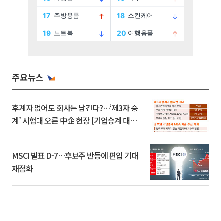
주요뉴스
후계자 없어도 회사는 남긴다?…‘제3자 승
계’ 시험대 오른 中企 현장 [기업승계 대전
환]
MSCI 발표 D-7…후보주 반등에 편입 기대
재점화