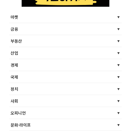
마켓
금융
부동산
산업
경제
국제
정치
사회
오피니언
문화·라이프