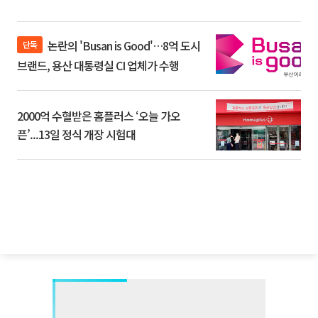
논란의 'Busan is Good'…8억 도시
단독
브랜드, 용산 대통령실 CI 업체가 수행
2000억 수혈받은 홈플러스 ‘오늘 가오
픈’...13일 정식 개장 시험대