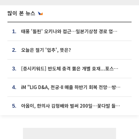
많이 본 뉴스
태풍 '돌핀' 오키나와 접근…일본기상청 경로 업데이트
1.
오늘은 절기 '입추', 뜻은?
2.
[증시키워드] 반도체 충격 뚫은 개별 호재...포스코퓨처엠·에코프로·한화솔루션 '눈길'
3.
iM "LIG D&A, 천궁-II 매출 하반기 회복 전망…방산 톱픽 유지"
4.
아옳이, 한의사 김형배와 벌써 200일⋯꽃다발 들고 "프러포즈 아냐"
5.