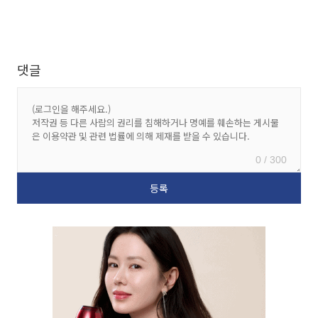
댓글
0 / 300