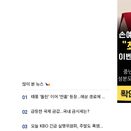
많이 본 뉴스
태풍 '돌핀' 이어 '찬홈' 등장…예상 경로에 한국 '한숨'
01
급등한 국제 금값…국내 금시세는?
02
오늘 KBO 긴급 실행위원회, 주말도 폭염취소 될까
03