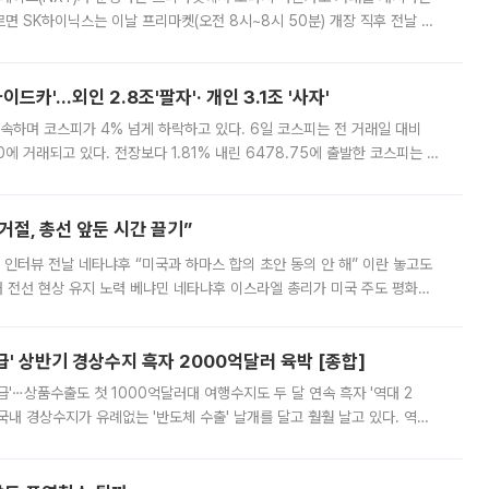
면 SK하이닉스는 이날 프리마켓(오전 8시~8시 50분) 개장 직후 전날 정
000원에 거래됐다. 거래량은 11주에 불과했으나, 최초 가격 결정이 기존 정
드카'…외인 2.8조'팔자'· 개인 3.1조 '사자'
속하며 코스피가 4% 넘게 하락하고 있다. 6일 코스피는 전 거래일 대비
.90에 거래되고 있다. 전장보다 1.81% 내린 6478.75에 출발한 코스피는 장
 6238.32까지 밀리기도 했다. 이날 오전 한때 코스피는 장중 5% 넘게 폭
절, 총선 앞둔 시간 끌기”
 인터뷰 전날 네타냐후 “미국과 하마스 합의 초안 동의 안 해” 이란 놓고도
개 전선 현상 유지 노력 베냐민 네타냐후 이스라엘 총리가 미국 주도 평화위
스 간 무장해제 합의안을 반대한 지 하루 만에 하마스 정치국 고위 관리
' 상반기 경상수지 흑자 2000억달러 육박 [종합]
급'⋯상품수출도 첫 1000억달러대 여행수지도 두 달 연속 흑자 '역대 2
국내 경상수지가 유례없는 '반도체 수출' 날개를 달고 훨훨 날고 있다. 역대
경상수지 뿐 아니라 상반기 경상수지 흑자도 2000억달러에 근접하며 사상 최