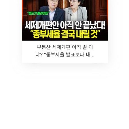
부동산 세제개편 아직 끝 아
냐? "종부세율 발표보다 내릴
것" 장기거주·양도세 전망 I 집
땅지성 I 김인만, 진미윤