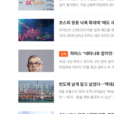
일이 벌어졌다. 6일 금융투자업계에 따르
규장 종가보다 29.98% 내린 116만8
규시장과 달
코스피 장중 낙폭 확대에 '매도 사이
외국인이 2조8000억원 넘게 매도를 계
305.36포인트(4.63%) 내린 6292
중 한때 6550.94까지 오르기도 했으나
락하면서 유가증권
하마스 “네타냐후 합의안 거
단독
바셈 나임 하마스 정치국 고위 관리 본지
트럼프와 엇박자 10월 총선 앞두고 두 
원회(BOP)와 팔레스타인 무장단체 하마
반도체 날개 달고 날았다⋯'역대급
6월 상품수지 흑자 478.9억달러 '역대
위'⋯"유가ㆍ환율 영향 출국자 수 감소" 
급 수출 호조가 매달 이어지면서 6월 
대 기