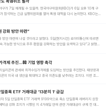
말도 폭염취소 될까
구가 7일 재개될 수 있을까. 한국야구위원회(KBO)가 6일 오후 10개 구
 참석하는 긴급 실행위원회를 열어 폭염 대책을 다시 논의한다. KBO는
서 관람객과 선수단의 안전 위험 상황이 발생했다”며 5∼6일 예정됐던
 강화 방안 마련”
 것이라고 밝혔다. 5일(현지시간) 로이터통신에 따르면
속 가능한 방식으로 주주 환원을 강화하는 방안을 모색하고 있다”고 밝혔다.
그러면서 자세한 내용은 “조만간 공개할 예정”이라고 덧붙였다. SK하이닉스도 로이터에 전달한 성명에서 “연
가격제 추진…韓 기업 영향 촉각
폴리실리콘에 관세와 최저수입가격제를 도입하는 방안을 추진한다. 태양광과
콘의 미국 내 생산을 확대하고 중국 의존도를 낮추려는 조치다. 이번 조처
쏠리고 있다. 5일(현지시간) 블룸버그통신에 따르면 미국 행정부 내에서는
종목 ETF 거래대금 '13분의 1' 급감
자 5일 단일종목 ETF 거래액 9199억으로 축소 단일종목 레버리지 상장
예탁금 강화 조치가 시행된 지 4거래일 만에 관련 거래대금이 규제 전 대비
거래소에 따르면 전날 코스피 시장 전체 거래대금은 25조2129억원을 기록