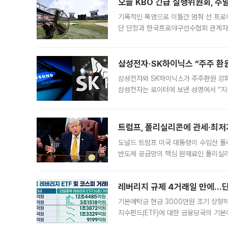
오늘 KBO 긴급 실행위원회, 주
기록적인 폭염으로 이틀간 멈춰 선 프로야
단 단장과 한국프로야구선수협회 관계자가
5일 “최근 전국적으로 폭염이 지속되면
KBO리그와
삼성전자·SK하이닉스 “주주 환원
삼성전자와 SK하이닉스가 주주환원 강화 방안 마련에 나설
삼성전자는 로이터에 보낸 성명에서 “지
트럼프, 폴리실리콘에 관세·최저
도널드 트럼프 미국 대통령이 수입산 
반도체 공급망의 핵심 원재료인 폴리실리
로 한국 기업에 미칠 영향에도 관심이 
레버리지 규제 4거래일 만에…단일
기본예탁금 현금 3000만원 조기 상향하
지수펀드(ETF)에 대한 금융당국의 기본
13분의 1수준으로 급감했다. 6일 한국