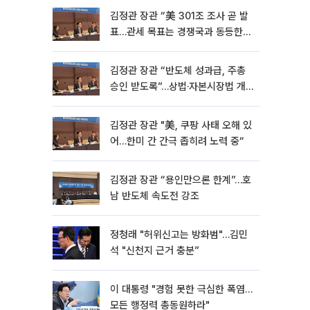
김정관 장관 “美 301조 조사 곧 발
표…관세 목표는 경쟁국과 동등한
수준” [종합]
김정관 장관 “반도체 성과급, 주총
승인 받도록”…상법·자본시장법 개
정 시사
김정관 장관 "美, 쿠팡 사태 오해 있
어…한미 간 간극 좁히려 노력 중“
김정관 장관 “용인만으론 한계”…호
남 반도체 속도전 강조
정청래 "허위신고는 방화범"…김민
석 "신천지 근거 충분”
이 대통령 "경험 못한 극심한 폭염…
모든 행정력 총동원하라"