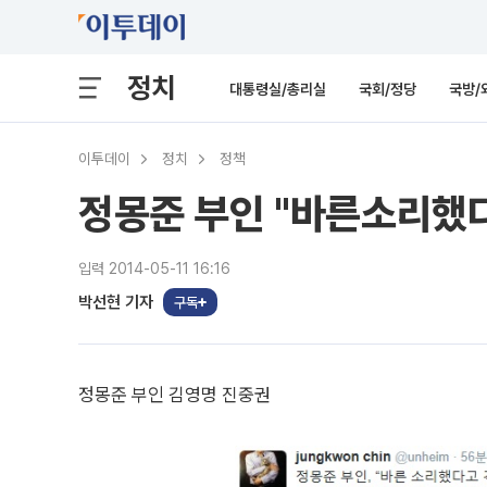
정치
대통령실/총리실
국회/정당
국방/
이투데이
정치
정책
정몽준 부인 "바른소리했다고
입력 2014-05-11 16:16
박선현 기자
구독
정몽준 부인 김영명 진중권