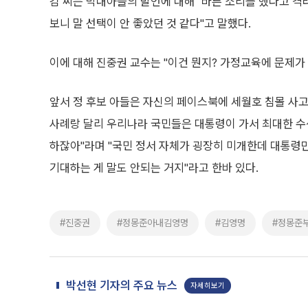
김 씨는 막내아들의 발언에 대해 "바른 소리를 했다고 
보니 말 선택이 안 좋았던 것 같다"고 말했다.
이에 대해 진중권 교수는 "이건 뭔지? 가정교육에 문제가
앞서 정 후보 아들은 자신의 페이스북에 세월호 침몰 사
사례랑 달리 우리나라 국민들은 대통령이 가서 최대한 
하잖아"라며 "국민 정서 자체가 굉장히 미개한데 대통령만
기대하는 게 말도 안되는 거지"라고 한바 있다.
#진중권
#정몽준아내김영명
#김영명
#정몽준
박선현 기자의 주요 뉴스
자세히보기