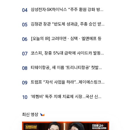
삼성전자·SK하이닉스 “주주 환원 강화 방안 마련”
04
김정관 장관 “반도체 성과급, 주총 승인 받도록”…상법·자본시장법 개정 시사
05
[오늘의 IR] 고려아연ㆍ심텍ㆍ엘앤에프 등
06
코스피, 장중 5%대 급락에 사이드카 발동…삼성·SK 동반 폭락
07
티웨이항공, 새 이름 '트리니티항공' 첫발…SSC 전략 본격화
08
트럼프 “자석 사업을 하라”…제이에스링크, 비중국 영구자석 공급망 구축 속도
09
‘레켐비’ 독주 치매 치료제 시장…국산 신약 등장하나
10
최신 영상