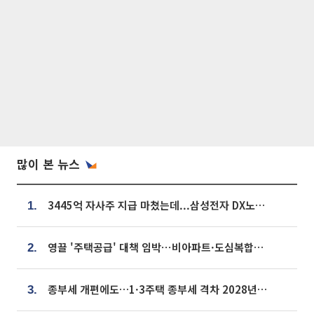
많이 본 뉴스
3445억 자사주 지급 마쳤는데...삼성전자 DX노조, 뒤늦은 '떼쓰기 집회'
1.
영끌 '주택공급' 대책 임박⋯비아파트·도심복합까지 총동원
2.
종부세 개편에도…1·3주택 종부세 격차 2028년부터 확대
3.