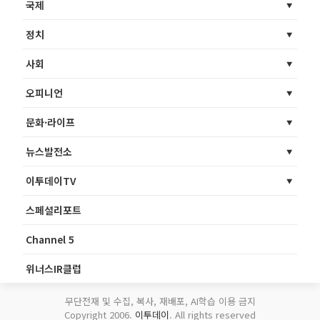
국제
정치
사회
오피니언
문화·라이프
뉴스발전소
이투데이TV
스페셜리포트
Channel 5
위너스IR클럽
무단전재 및 수집, 복사, 재배포, AI학습 이용 금지
Copyright 2006.
이투데이
. All rights reserved