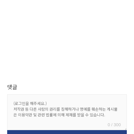
댓글
0 / 300