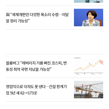
與 “세제개편안 다양한 목소리 수렴…이달
말 정리 가능성”
블룸버그 “레버리지 거품 빠진 코스피, 변
동성 최악 국면 지났을 가능성”
영업익으로 이자도 못 낸다…건설 한계기
업 5년 새 62→173곳