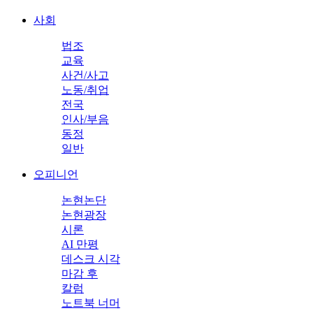
사회
법조
교육
사건/사고
노동/취업
전국
인사/부음
동정
일반
오피니언
논현논단
논현광장
시론
AI 만평
데스크 시각
마감 후
칼럼
노트북 너머