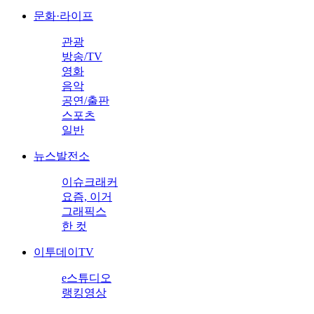
문화·라이프
관광
방송/TV
영화
음악
공연/출판
스포츠
일반
뉴스발전소
이슈크래커
요즘, 이거
그래픽스
한 컷
이투데이TV
e스튜디오
랭킹영상