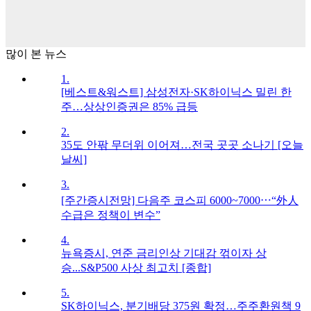
많이 본 뉴스
1.
[베스트&워스트] 삼성전자·SK하이닉스 밀린 한
주…상상인증권은 85% 급등
2.
35도 안팎 무더위 이어져…전국 곳곳 소나기 [오늘
날씨]
3.
[주간증시전망] 다음주 코스피 6000~7000⋯“外人
수급은 정책이 변수”
4.
뉴욕증시, 연준 금리인상 기대감 꺾이자 상
승...S&P500 사상 최고치 [종합]
5.
SK하이닉스, 분기배당 375원 확정…주주환원책 9