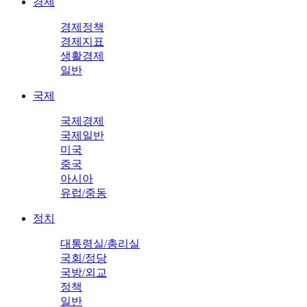
경제
경제정책
경제지표
생활경제
일반
국제
국제경제
국제일반
미국
중국
아시아
유럽/중동
정치
대통령실/총리실
국회/정당
국방/외교
정책
일반