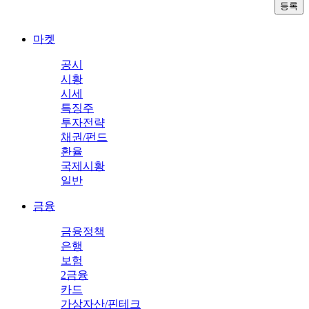
마켓
공시
시황
시세
특징주
투자전략
채권/펀드
환율
국제시황
일반
금융
금융정책
은행
보험
2금융
카드
가상자산/핀테크