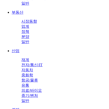
일반
부동산
시장동향
업계
정책
분양
일반
산업
재계
전자/통신/IT
자동차
중화학
항공/물류
유통
의료/바이오
중기/벤처
일반