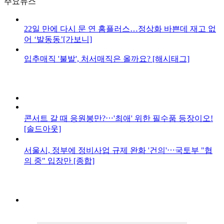
주요뉴스
22일 만에 다시 문 연 홈플러스…정상화 바쁜데 재고 없
어 ‘발동동’[가보니]
입추매직 '불발', 처서매직은 올까요? [해시태그]
콘서트 갈 때 응원봉만?⋯'최애' 위한 필수품 등장이오!
[솔드아웃]
서울시, 정부에 정비사업 규제 완화 '건의'⋯국토부 "협
의 중" 입장만 [종합]