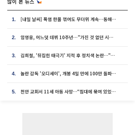
많이 본 뉴스
[내일 날씨] 폭염 한풀 꺾여도 무더위 계속⋯동해안 이틀 연속 비
1.
임영웅, 어느덧 데뷔 10주년⋯"가진 것 없던 시절, 내 앞엔 20명의 팬뿐"
2.
김희철, '뒤집힌 태극기' 지적 후 정치색 논란…"좌우 떠나 우리나라 국기"
3.
놀란 감독 '오디세이', 개봉 4일 만에 100만 돌파⋯'왕사남' 보다 빠르다
4.
천안 교회서 11세 아동 사망…“침대에 묶여 있었다” 진술 확보
5.