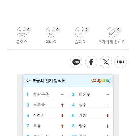
0
0
0
0
좋아요
화나요
슬퍼요
추가취재 원해요