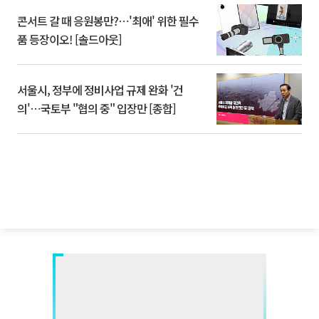
콘서트 갈 때 응원봉만?⋯'최애' 위한 필수
품 등장이오! [솔드아웃]
서울시, 정부에 정비사업 규제 완화 '건
의'⋯국토부 "협의 중" 입장만 [종합]