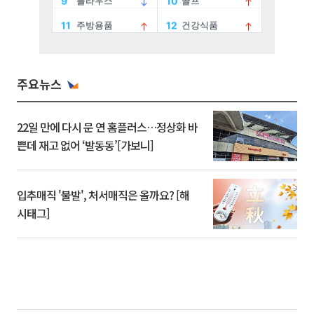
주요뉴스
22일 만에 다시 문 연 홈플러스…정상화 바
쁜데 재고 없어 ‘발동동’[가보니]
입추매직 '불발', 처서매직은 올까요? [해
시태그]