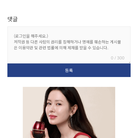
댓글
0 / 300