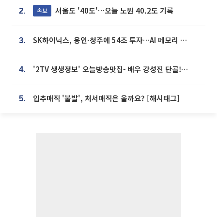
서울도 '40도'…오늘 노원 40.2도 기록
속보
2.
SK하이닉스, 용인·청주에 54조 투자…AI 메모리 생산기지 키운다
3.
'2TV 생생정보' 오늘방송맛집- 배우 강성진 단골! 쌀국수ㆍ푸팟퐁 커리 맛집 '블○○○'
4.
입추매직 '불발', 처서매직은 올까요? [해시태그]
5.