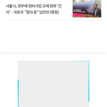
서울시, 정부에 정비사업 규제 완화 '건
의'⋯국토부 "협의 중" 입장만 [종합]