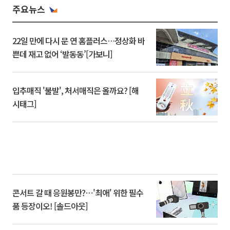
주요뉴스
22일 만에 다시 문 연 홈플러스…정상화 바
쁜데 재고 없어 ‘발동동’[가보니]
입추매직 '불발', 처서매직은 올까요? [해
시태그]
콘서트 갈 때 응원봉만?⋯'최애' 위한 필수
품 등장이오! [솔드아웃]