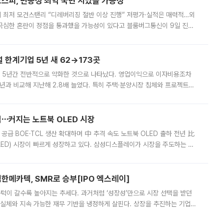
스피, 변동성 최악 국면 지났을 가능성”
 만에 최저 모건스탠리 “디레버리징 절반 이상 진행” 저평가·실적은 매력적…외
든 극심한 혼란이 정점을 통과했을 가능성이 있다고 블룸버그통신이 9일 진단
가 상당 부분 정리된 데다 금융당국의 규제 강화로 고위험 상품 거래도 급감
한계기업 5년 새 62→173곳
 5년간 전반적으로 악화한 것으로 나타났다. 영업이익으로 이자비용조차
년과 비교해 지난해 2.8배 늘었다. 특히 주택·분양시장 침체와 프로젝트파
 악화가 두드러졌다. 9일 한국건설산업연구원은 ‘2025년 건설업 외감기업
격⋯커지는 노트북 OLED 시장
 공급 BOE·TCL 생산 확대하며 中 추격 속도 노트북 OLED 출하 전년 比
ED) 시장이 빠르게 성장하고 있다. 삼성디스플레이가 시장을 주도하는 가
 확대에 나서면서 노트북 OLED 시장을 둘러싼 경쟁이 치열해지고 있다. 9
한메카텍, SMR로 승부[IPO 엑스레이]
 문턱이 갈수록 높아지는 추세다. 과거처럼 ‘성장성’만으로 시장 선택을 받던
 실체와 지속 가능한 재무 기반을 냉정하게 살핀다. 상장을 추진하는 기업들
를 입증해야 하는 시험대에 섰다. 본지는 상장을 앞둔 기업의 기술 경쟁