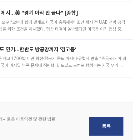
제시…美 “경기 아직 안 끝나” [종합]
 요구 “오만과 합의 별개로 미국이 충족해야” 조건 제시 전 UAE 선박 공격
방을 위한 조건을 제시했다. 협상 타결이 임박했다던 미국은 아직 협상 중이
현지시간) 모하마드 바게르 졸가드르 이란 최고국가안보회의 사무총장은 타
품도 연기…한반도 방공망까지 ‘경고등’
은 재고 1700발 미만 함선·항공기 등도 아시아·유럽서 반출 “중국·러시아 의
미국이 미사일 부족 문제에 직면했다. 도널드 트럼프 행정부는 자국 무기 공
 국가들로 향하던 납품마저 연기되고 있는 것으로 전해졌다. 전문가가 중국