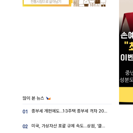
많이 본 뉴스
종부세 개편에도…1·3주택 종부세 격차 2028년부터 확대
01
미국, 가상자산 포괄 규제 속도…상원, ‘클래리티법’ 9월 절차투표 추진
02