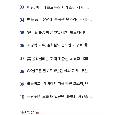
03
이란, 미국에 호르무즈 합의 조건 제시…美 “경기 아직 안 끝나” [종합]
맥북 품은 삼성에 ‘중국산’ 맹추격⋯커지는 노트북 OLED 시장
04
‘한국판 IRA’ 베일 벗었지만…반도체·배터리 업계 “시행령이 관건”
05
서경덕 교수, 김희철도 분노한 거꾸로 태극기⋯"엉터리는 아냐, 아쉬울 뿐"
06
07
美 폴리실리콘 ‘가격 하한선’ 세웠다…K태양광 수혜 기대
SK실트론 팔고도 8년간 성과 공유…두산 인수대금 2.3조가 끝 아냐
08
블룸버그 “레버리지 거품 빠진 코스피, 변동성 최악 국면 지났을 가능성”
09
분당·평촌 오를 때 일산만 내렸다…재건축 기대감도 ‘무색’
10
최신 영상