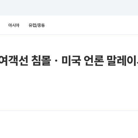
아시아
유럽/중동
여객선 침몰ㆍ미국 언론 말레이