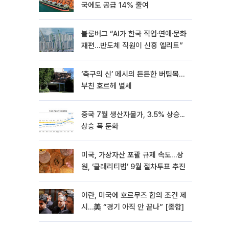
국에도 공급 14% 줄여
블룸버그 “AI가 한국 직업·연애·문화
재편…반도체 직원이 신흥 엘리트”
‘축구의 신’ 메시의 든든한 버팀목…
부친 호르헤 별세
중국 7월 생산자물가, 3.5% 상승...
상승 폭 둔화
미국, 가상자산 포괄 규제 속도…상
원, ‘클래리티법’ 9월 절차투표 추진
이란, 미국에 호르무즈 합의 조건 제
시…美 “경기 아직 안 끝나” [종합]