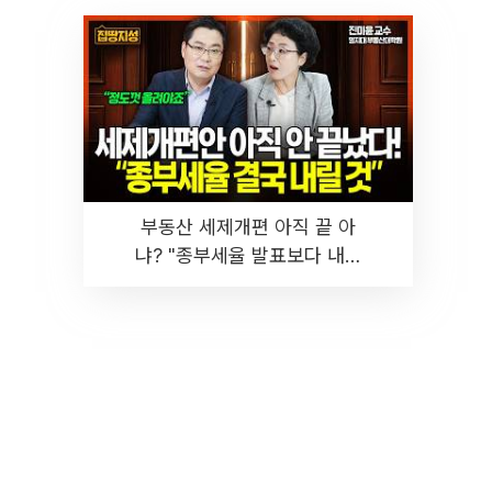
부동산 세제개편 아직 끝 아
냐? "종부세율 발표보다 내릴
것" 장기거주·양도세 전망 I 집
땅지성 I 김인만, 진미윤