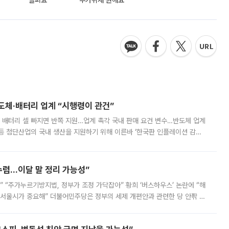
슬퍼요
추가취재 원해요
반도체·배터리 업계 “시행령이 관건”
 배터리 셀 빠지면 반쪽 지원…업계 촉각 국내 판매 요건 변수…반도체 업계
등 첨단산업의 국내 생산을 지원하기 위해 이른바 ‘한국판 인플레이션 감축
를 신설했지만, 업계에서는 세부 지원 대상에 따라 정책 효과가 크게 달라
수렴…이달 말 정리 가능성”
없어” “주가누르기방지법, 정부가 조정 가닥잡아” 황희 ‘버스하우스’ 논란에 “해
 서울시가 중요해” 더불어민주당은 정부의 세제 개편안과 관련한 당 안팎 의
에 나서겠다고 예고했다. 민주당은 8월 말 당정 조율을 거친 개편안이