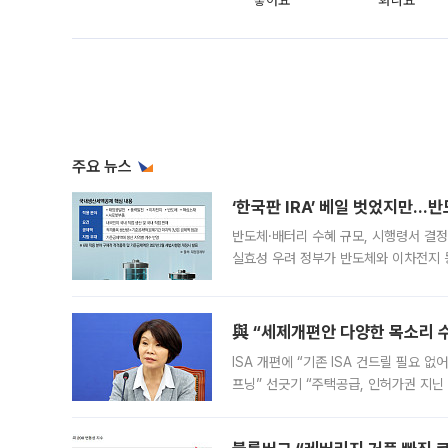
좋아요
화나요
주요 뉴스
‘한국판 IRA’ 베일 벗었지만…
반도체·배터리 수혜 규모, 시행령서 결정
실효성 우려 정부가 반도체와 이차전지 
법(IRA)’으로 불리는 국내생산세액공제
與 “세제개편안 다양한 목소리 
ISA 개편에 “기존 ISA 건드릴 필요 
프닝” 선긋기 “주택공급, 인허가권 지닌
견을 수렴해 당정과 개편안에 대한 조율