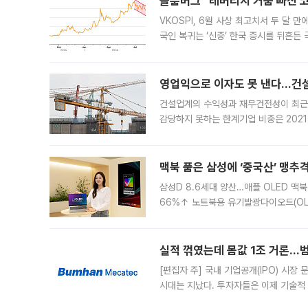
블룸버그 “레버리지 거품 빠진 코
VKOSPI, 6월 사상 최고치서 두 달
국인 복귀는 ‘신중’ 한국 증시를 뒤흔
했다. 대규모 반대매매로 레버리지 투자
영업익으로 이자도 못 낸다…건설 
건설업계의 수익성과 재무건전성이 최근
감당하지 못하는 한계기업 비중은 2021
이낸싱(PF) 부담이 집중된 건축 부문의
경영
맥북 품은 삼성에 ‘중국산’ 맹추
삼성D 8.6세대 양산…애플 OLED 맥북
66%↑ 노트북용 유기발광다이오드(OL
운데 중국 BOE와 TCL CSOT도 생산
일 업계에 따르면 삼성
실적 꺾였는데 몸값 1조 거론…범
[편집자 주] 국내 기업공개(IPO) 시장
시대는 지났다. 투자자들은 이제 기술적
은 거시경제 불확실성 속에 실적과 성과