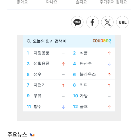
좋아요
화나요
슬퍼요
추가취재 원해요
주요뉴스