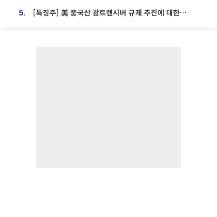
[특징주] 美 중국산 광트랜시버 규제 추진에 대한광통신 등 광통신株 강세
5.