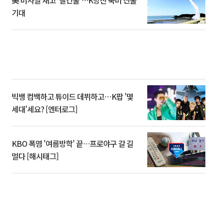
기대
빅뱅 컴백하고 튜이드 데뷔하고⋯K팝 '몇
세대'세요? [엔터로그]
KBO 폭염 '여름방학' 끝…프로야구 갈 길
멀다 [해시태그]