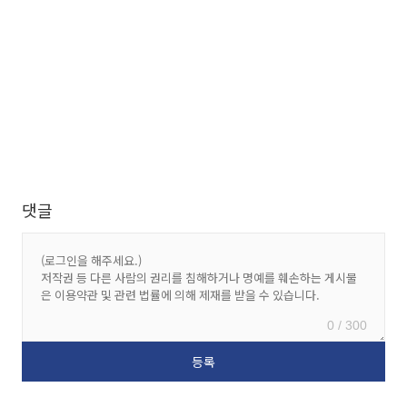
댓글
0 / 300