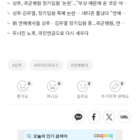
상추, 국군병원 장기입원 '논란'..."부상 때문에 온 것은 아니다"? '충격'
상추·김무열, 장기입원 특혜 논란… 네티즌 뿔났다 "연예인들 군대만 가면 다 환자"
前 연예병사들 상추ㆍ김무열 장기입원 중...국군병원, 연예인 출신 병사들 새로운 탈출구?
무너진 노후, 국민연금으로 다시 세우다
#상추
#마이티마우스
#연예병사
0
0
0
0
좋아요
화나요
슬퍼요
추가취재 원해요