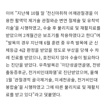
이어 "지난해 10월 말 '전신마취하 어깨관절경을 이
용한 활액막 제거술 관절와순 변연 절제술 및 유착박
리술'을 시행하였고, 수술 후 물리치료 및 재활치료를
받았으며 2개월간은 보조기를 착용하였다고 한다"며
"발목의 경우 지난해 6월 훈련 중 우측 발목에 군 신
체등급 4급 판정을 받았을 정도로 부상을 당해 수 차
례 진료를 받았으나, 호전되지 않아 수술이 필요하다
는 진단을 받았다. 우측발목은 '이단성골연골염, 전방
출동증후군, 전거비인대파열'로 진단받았으며, 올해
1월 '관절경적 골극제거술, 미세천공술, 전거비인대
봉합술'을 시행하였고 그에 따른 물리치료 및 재활치
료를 받고 있다"라고 덧붙였다.