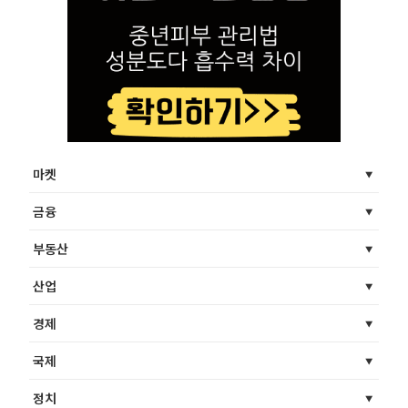
마켓
금융
부동산
산업
경제
국제
정치