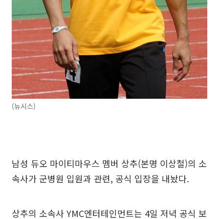
(뉴시스)
남성 듀오 마이티마우스 멤버 상추(본명 이상철)의 소
속사가 군병원 입원과 관련, 공식 입장을 내놨다.
상추의 소속사 YMC엔터테인먼트는 4일 저녁 공식 보