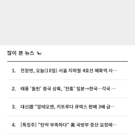
많이 본 뉴스
전장연, 오늘(10일) 서울 지하철 4호선 혜화역 시위…1호선 용산역 무정차
1.
태풍 '돌핀' 중국 상륙, '찬홈' 일본→한국…각국 기상청 예상 경로는?
2.
대신證 “알테오젠, 키트루다 큐렉스 판매 3배 급증…목표가 41만원 상향”
3.
[특징주] “탄약 부족하다“ 美 국방부 증산 요청에⋯국내 방산주 급등세
4.