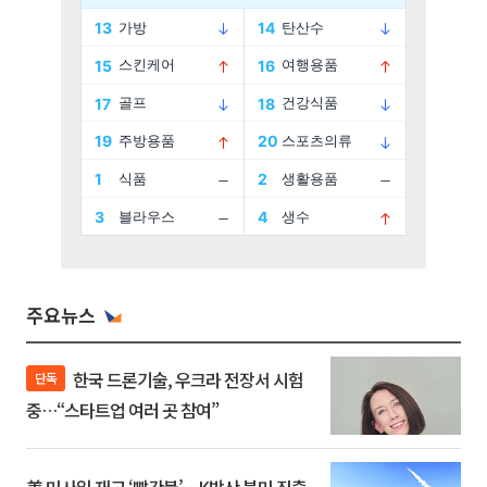
주요뉴스
한국 드론기술, 우크라 전장서 시험
단독
중…“스타트업 여러 곳 참여”
美 미사일 재고 ‘빨간불’…K방산 북미 진출