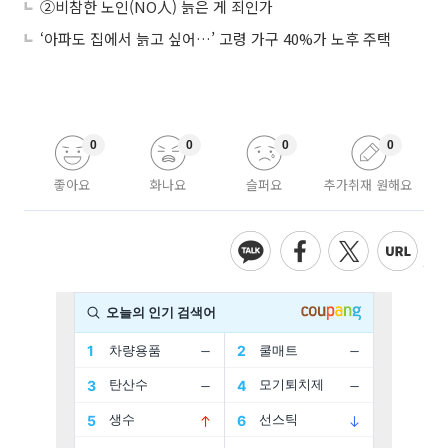
②비참한 노인(NO人) 늙은 게 죄인가
‘아파도 집에서 늙고 싶어…’ 고령 가구 40%가 노후 주택
0
0
0
0
좋아요
화나요
슬퍼요
추가취재 원해요