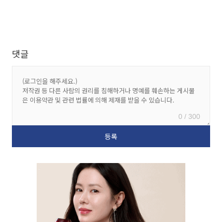
댓글
0 / 300