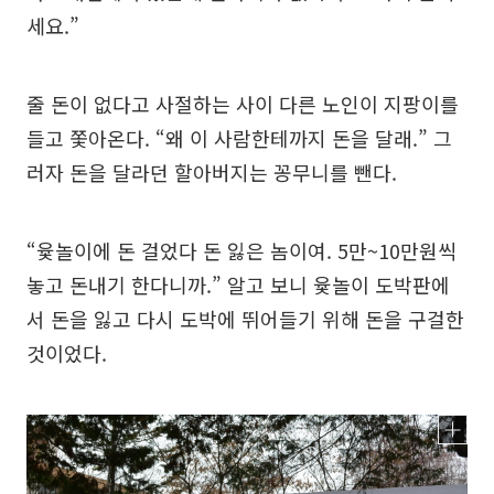
세요.”
줄 돈이 없다고 사절하는 사이 다른 노인이 지팡이를
들고 쫓아온다. “왜 이 사람한테까지 돈을 달래.” 그
러자 돈을 달라던 할아버지는 꽁무니를 뺀다.
“윷놀이에 돈 걸었다 돈 잃은 놈이여. 5만~10만원씩
놓고 돈내기 한다니까.” 알고 보니 윷놀이 도박판에
서 돈을 잃고 다시 도박에 뛰어들기 위해 돈을 구걸한
것이었다.