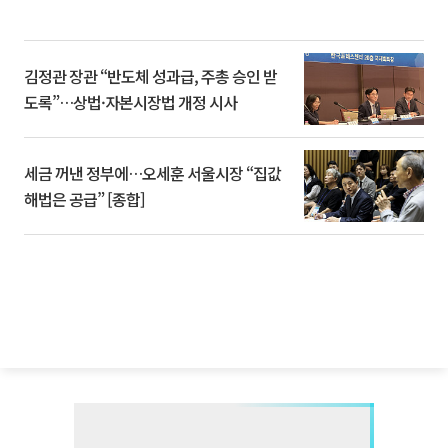
김정관 장관 “반도체 성과급, 주총 승인 받
도록”…상법·자본시장법 개정 시사
세금 꺼낸 정부에…오세훈 서울시장 “집값
해법은 공급” [종합]