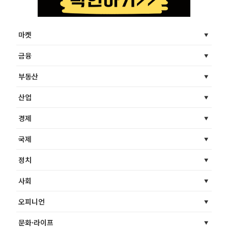
마켓
금융
부동산
산업
경제
국제
정치
사회
오피니언
문화·라이프