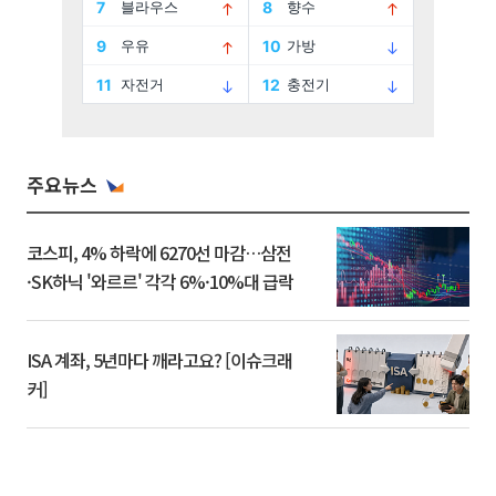
주요뉴스
코스피, 4% 하락에 6270선 마감…삼전
·SK하닉 '와르르' 각각 6%·10%대 급락
ISA 계좌, 5년마다 깨라고요? [이슈크래
커]