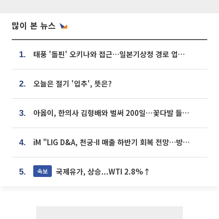
많이 본 뉴스
태풍 '돌핀' 오키나와 접근…일본기상청 경로 업데이트
1.
오늘은 절기 '입추', 뜻은?
2.
아옳이, 한의사 김형배와 벌써 200일⋯꽃다발 들고 "프러포즈 아냐"
3.
iM "LIG D&A, 천궁-II 매출 하반기 회복 전망…방산 톱픽 유지"
4.
국제유가, 상승...WTI 2.8%↑
속보
5.