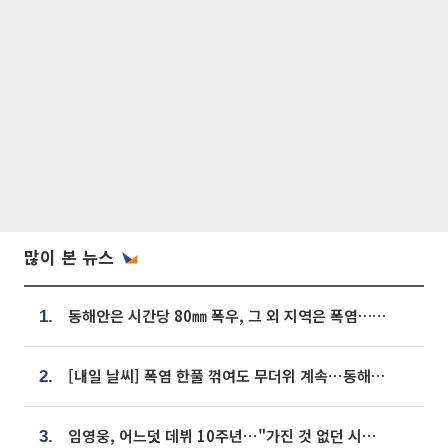
많이 본 뉴스
동해안은 시간당 80㎜ 폭우, 그 외 지역은 폭염…‘극과 극 날씨’
1.
[내일 날씨] 폭염 한풀 꺾여도 무더위 계속⋯동해안 이틀 연속 비
2.
임영웅, 어느덧 데뷔 10주년⋯"가진 것 없던 시절, 내 앞엔 20명의 팬뿐"
3.