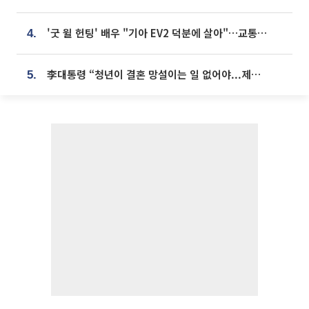
'굿 윌 헌팅' 배우 "기아 EV2 덕분에 살아"…교통사고 후 안전성 극찬
4.
李대통령 “청년이 결혼 망설이는 일 없어야...제도상 불이익 조사”
5.