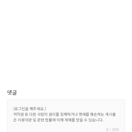
댓글
0 / 300