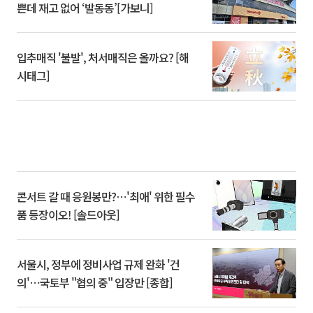
쁜데 재고 없어 ‘발동동’[가보니]
입추매직 '불발', 처서매직은 올까요? [해
시태그]
콘서트 갈 때 응원봉만?⋯'최애' 위한 필수
품 등장이오! [솔드아웃]
서울시, 정부에 정비사업 규제 완화 '건
의'⋯국토부 "협의 중" 입장만 [종합]