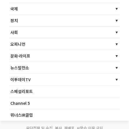
국제
정치
사회
오피니언
문화·라이프
뉴스발전소
이투데이TV
스페셜리포트
Channel 5
위너스IR클럽
무단전재 및 수집, 복사, 재배포, AI학습 이용 금지