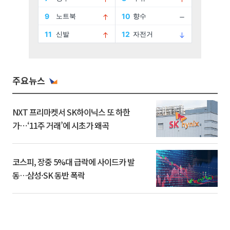
주요뉴스
NXT 프리마켓서 SK하이닉스 또 하한
가⋯‘11주 거래’에 시초가 왜곡
코스피, 장중 5%대 급락에 사이드카 발
동…삼성·SK 동반 폭락