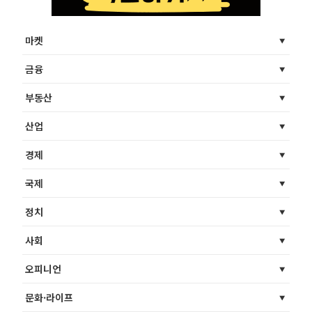
마켓
금융
부동산
산업
경제
국제
정치
사회
오피니언
문화·라이프