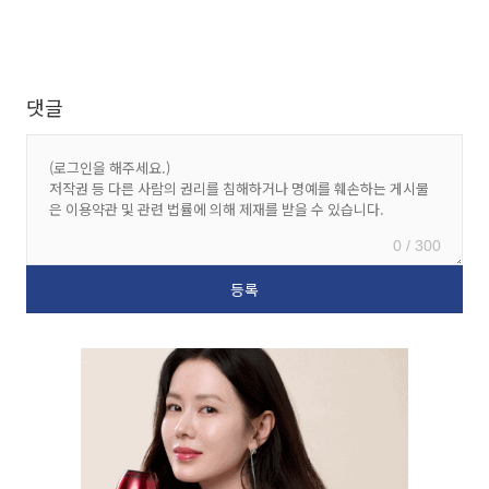
댓글
0 / 300