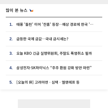
많이 본 뉴스
태풍 '돌핀' 이어 '찬홈' 등장…예상 경로에 한국 '한숨'
1.
급등한 국제 금값…국내 금시세는?
2.
오늘 KBO 긴급 실행위원회, 주말도 폭염취소 될까
3.
삼성전자·SK하이닉스 “주주 환원 강화 방안 마련”
4.
[오늘의 IR] 고려아연ㆍ심텍ㆍ엘앤에프 등
5.