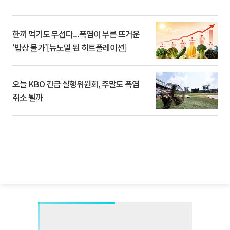
한끼 먹기도 무섭다...폭염이 부른 뜨거운
‘밥상 물가’[뉴노멀 된 히트플레이션]
오늘 KBO 긴급 실행위원회, 주말도 폭염
취소 될까