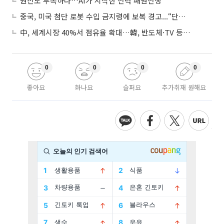
원전도 부족하다…AI가 시작한 전력 패권전쟁
중국, 미국 첨단 로봇 수입 금지령에 보복 경고...“단호히 대응”
中, 세계시장 40%서 점유율 확대…韓, 반도체·TV 등 4개 품목 1위
0
0
0
0
좋아요
화나요
슬퍼요
추가취재 원해요