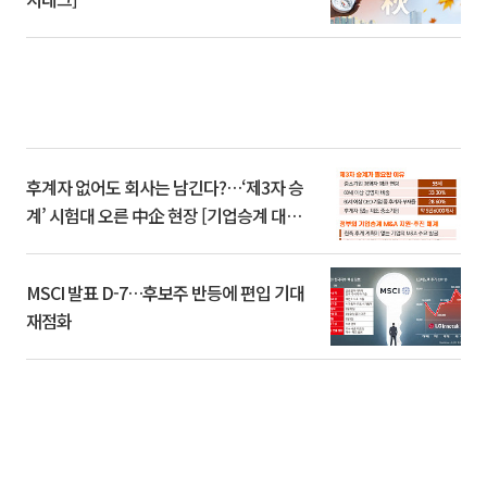
후계자 없어도 회사는 남긴다?…‘제3자 승
계’ 시험대 오른 中企 현장 [기업승계 대전
환]
MSCI 발표 D-7…후보주 반등에 편입 기대
재점화