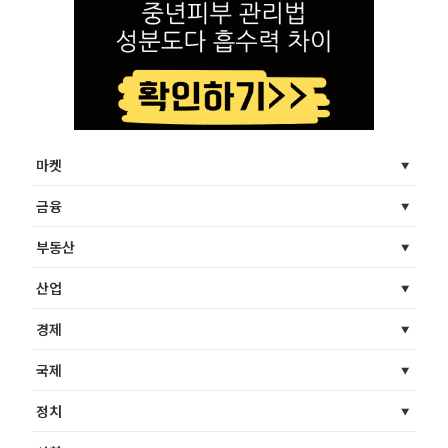
마켓
금융
부동산
산업
경제
국제
정치