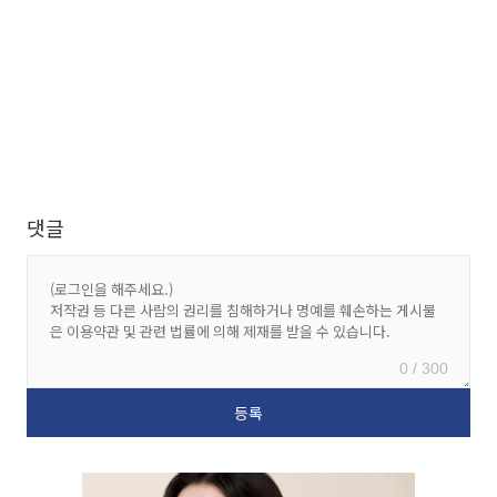
댓글
0 / 300