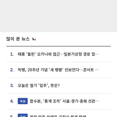
많이 본 뉴스
태풍 '돌핀' 오키나와 접근…일본기상청 경로 업데이트
1.
빅뱅, 20주년 기념 '새 뱅봉' 선보인다⋯콘서트 앞두고 팝업 개최
2.
오늘은 절기 '입추', 뜻은?
3.
합수본, '통계 조작' 서울·경기·충북 선관위 등 추가 압수수색
속보
4.
전북 완주 삼례읍 공장서 화재 발생
속보