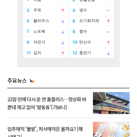
주요뉴스
22일 만에 다시 문 연 홈플러스…정상화 바
쁜데 재고 없어 ‘발동동’[가보니]
입추매직 '불발', 처서매직은 올까요? [해
시태그]