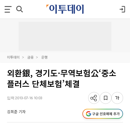
이투데이
금융
은행
외환銀, 경기도·무역보험公‘중소
플러스 단체보험’체결
입력 2013-07-16 10:03
김희준 기자
구글 선호매체 추가