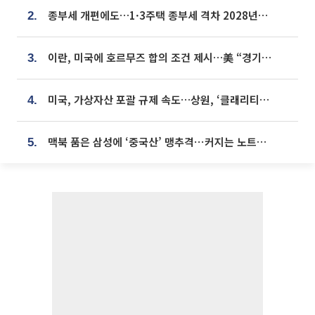
종부세 개편에도…1·3주택 종부세 격차 2028년부터 확대
2.
이란, 미국에 호르무즈 합의 조건 제시…美 “경기 아직 안 끝나” [종합]
3.
미국, 가상자산 포괄 규제 속도…상원, ‘클래리티법’ 9월 절차투표 추진
4.
맥북 품은 삼성에 ‘중국산’ 맹추격⋯커지는 노트북 OLED 시장
5.