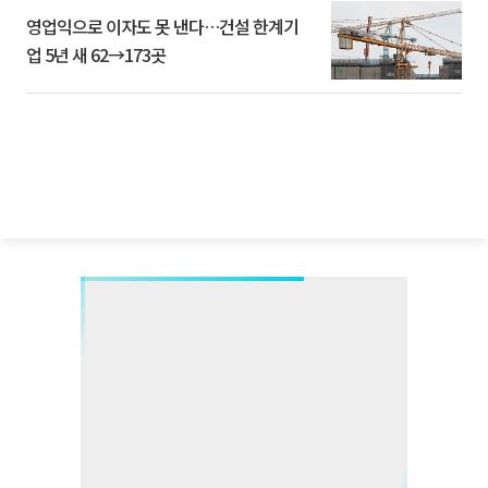
영업익으로 이자도 못 낸다…건설 한계기
업 5년 새 62→173곳