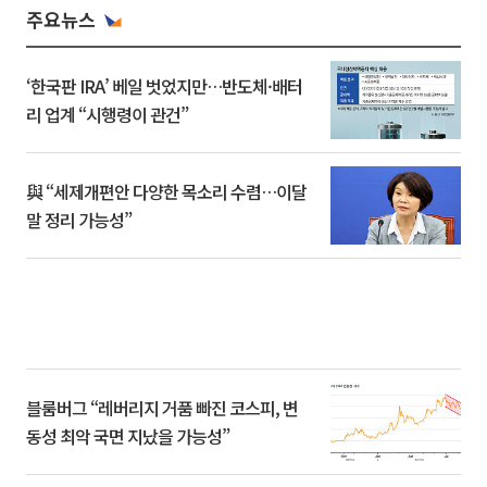
주요뉴스
‘한국판 IRA’ 베일 벗었지만…반도체·배터
리 업계 “시행령이 관건”
與 “세제개편안 다양한 목소리 수렴…이달
말 정리 가능성”
블룸버그 “레버리지 거품 빠진 코스피, 변
동성 최악 국면 지났을 가능성”