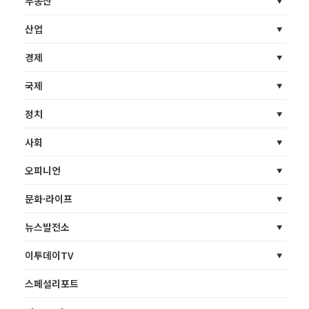
부동산
산업
경제
국제
정치
사회
오피니언
문화·라이프
뉴스발전소
이투데이TV
스페셜리포트