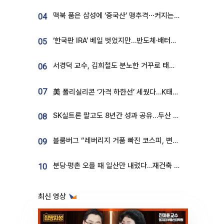
맥북 품은 삼성에 ‘중국산’ 맹추격⋯커지는 노트북 OLED 시장
04
‘한국판 IRA’ 베일 벗었지만…반도체·배터리 업계 “시행령이 관건”
05
서경덕 교수, 김희철도 분노한 거꾸로 태극기⋯"엉터리는 아냐, 아쉬울 뿐"
06
07
美 폴리실리콘 ‘가격 하한선’ 세웠다…K태양광 수혜 기대
SK실트론 팔고도 8년간 성과 공유…두산 인수대금 2.3조가 끝 아냐
08
블룸버그 “레버리지 거품 빠진 코스피, 변동성 최악 국면 지났을 가능성”
09
분당·평촌 오를 때 일산만 내렸다…재건축 기대감도 ‘무색’
10
최신 영상