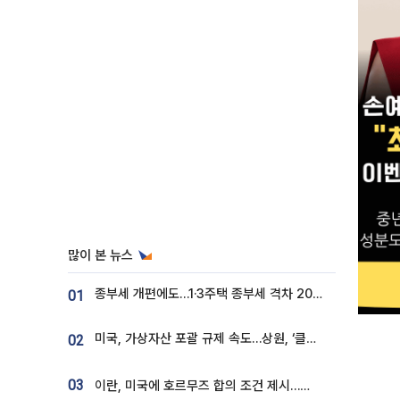
많이 본 뉴스
종부세 개편에도…1·3주택 종부세 격차 2028년부터 확대
01
미국, 가상자산 포괄 규제 속도…상원, ‘클래리티법’ 9월 절차투표 추진
02
03
이란, 미국에 호르무즈 합의 조건 제시…美 “경기 아직 안 끝나” [종합]