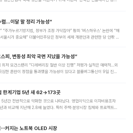
를 신설했지만, 업계에서는 세부 지원 대상에 따라 정책 효과가 크게 달라
수렴…이달 말 정리 가능성”
없어” “주가누르기방지법, 정부가 조정 가닥잡아” 황희 ‘버스하우스’ 논란에 “해
 서울시가 중요해” 더불어민주당은 정부의 세제 개편안과 관련한 당 안팎 의
에 나서겠다고 예고했다. 민주당은 8월 말 당정 조율을 거친 개편안이
스피, 변동성 최악 국면 지났을 가능성”
 만에 최저 모건스탠리 “디레버리징 절반 이상 진행” 저평가·실적은 매력적…외
든 극심한 혼란이 정점을 통과했을 가능성이 있다고 블룸버그통신이 9일 진단
가 상당 부분 정리된 데다 금융당국의 규제 강화로 고위험 상품 거래도 급감
한계기업 5년 새 62→173곳
 5년간 전반적으로 악화한 것으로 나타났다. 영업이익으로 이자비용조차
년과 비교해 지난해 2.8배 늘었다. 특히 주택·분양시장 침체와 프로젝트파
 악화가 두드러졌다. 9일 한국건설산업연구원은 ‘2025년 건설업 외감기업
격⋯커지는 노트북 OLED 시장