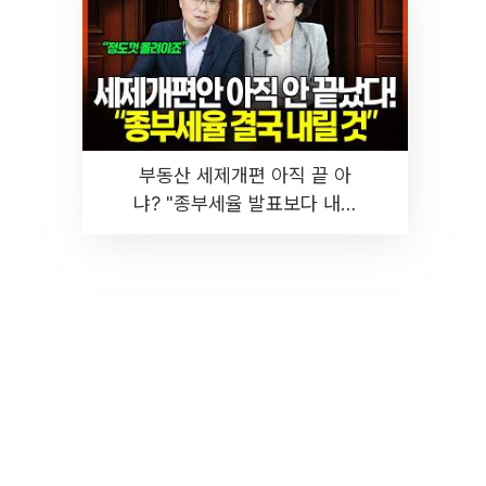
부동산 세제개편 아직 끝 아
냐? "종부세율 발표보다 내릴
것" 장기거주·양도세 전망 I 집
땅지성 I 김인만, 진미윤