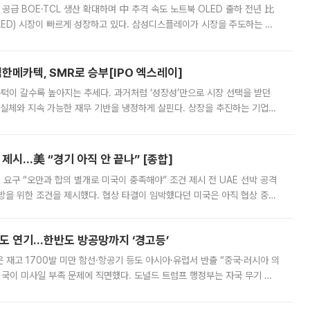
 공급 BOE·TCL 생산 확대하며 中 추격 속도 노트북 OLED 출하 전년 比
ED) 시장이 빠르게 성장하고 있다. 삼성디스플레이가 시장을 주도하는 가
 확대에 나서면서 노트북 OLED 시장을 둘러싼 경쟁이 치열해지고 있다. 9
한메카텍, SMR로 승부[IPO 엑스레이]
 문턱이 갈수록 높아지는 추세다. 과거처럼 ‘성장성’만으로 시장 선택을 받던
 실체와 지속 가능한 재무 기반을 냉정하게 살핀다. 상장을 추진하는 기업들
를 입증해야 하는 시험대에 섰다. 본지는 상장을 앞둔 기업의 기술 경쟁
제시…美 “경기 아직 안 끝나” [종합]
 요구 “오만과 합의 별개로 미국이 충족해야” 조건 제시 전 UAE 선박 공격
방을 위한 조건을 제시했다. 협상 타결이 임박했다던 미국은 아직 협상 중이
현지시간) 모하마드 바게르 졸가드르 이란 최고국가안보회의 사무총장은 타
품도 연기…한반도 방공망까지 ‘경고등’
은 재고 1700발 미만 함선·항공기 등도 아시아·유럽서 반출 “중국·러시아 의
미국이 미사일 부족 문제에 직면했다. 도널드 트럼프 행정부는 자국 무기 공
 국가들로 향하던 납품마저 연기되고 있는 것으로 전해졌다. 전문가가 중국