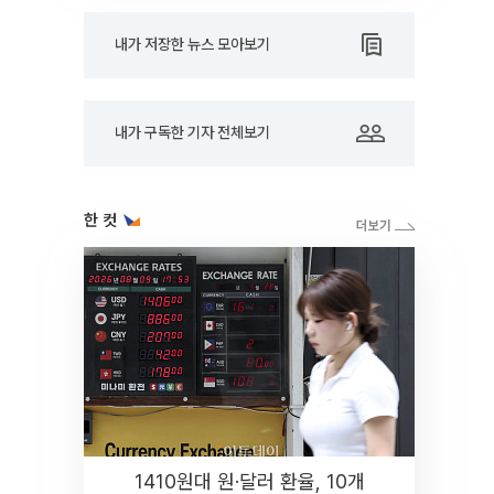
내가 저장한 뉴스 모아보기
내가 구독한 기자 전체보기
한 컷
1410원대 원·달러 환율, 10개