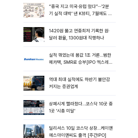
“중국 지고 미국·유럽 떴다”⋯'2분
기 실적 대박' 낸 K뷰티, 7월에도 질
주
1420원 뚫고 연중최저 기록한 원·
달러 환율, 1300원대 직행하나
실적 꺾였는데 몸값 1조 거론…범한
메카텍, SMR로 승부[IPO 엑스레
이]
역대 최대 실적에도 하반기 불안감
커지는 증권업계
상폐시계 빨라졌다…코스닥 10곳 중
1곳 '시총 미달'
딜리셔스 10일 코스닥 상장…케이앤
에스아이앤씨도 출격 [주간IPO]