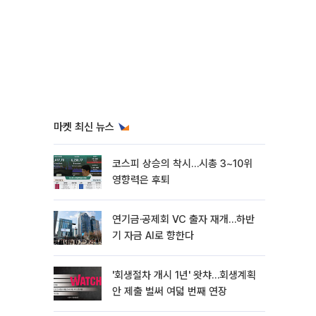
마켓 최신 뉴스
코스피 상승의 착시…시총 3~10위
영향력은 후퇴
연기금·공제회 VC 출자 재개…하반
기 자금 AI로 향한다
'회생절차 개시 1년' 왓챠…회생계획
안 제출 벌써 여덟 번째 연장