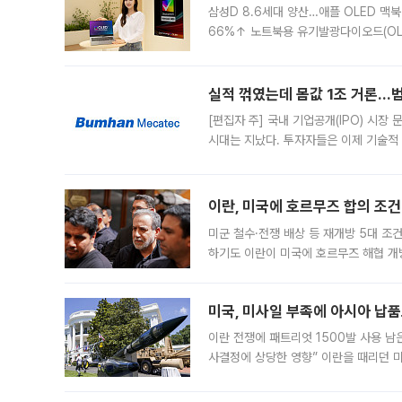
삼성D 8.6세대 양산…애플 OLED 맥북
66%↑ 노트북용 유기발광다이오드(OL
운데 중국 BOE와 TCL CSOT도 생산
일 업계에 따르면 삼성
실적 꺾였는데 몸값 1조 거론…범
[편집자 주] 국내 기업공개(IPO) 시장
시대는 지났다. 투자자들은 이제 기술적
은 거시경제 불확실성 속에 실적과 성과
이란, 미국에 호르무즈 합의 조건 
미군 철수·전쟁 배상 등 재개방 5대 조건
하기도 이란이 미국에 호르무즈 해협 개
라며 조심스러운 반응을 보였다. 8일(
미국, 미사일 부족에 아시아 납
이란 전쟁에 패트리엇 1500발 사용 남
사결정에 상당한 영향” 이란을 때리던 
급에 문제가 없다고 해명했지만, 아시아