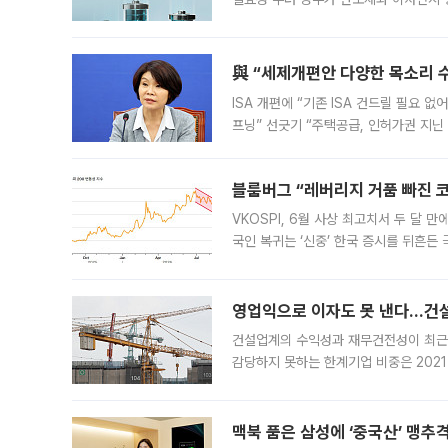
법(IRA)’으로 불리는 국내생산세액공제
與 “세제개편안 다양한 목소리 
ISA 개편에 “기존 ISA 건드릴 필요 
프닝” 선긋기 “주택공급, 인허가권 지닌
견을 수렴해 당정과 개편안에 대한 조율
블룸버그 “레버리지 거품 빠진 코
VKOSPI, 6월 사상 최고치서 두 달
국인 복귀는 ‘신중’ 한국 증시를 뒤흔
했다. 대규모 반대매매로 레버리지 투자
영업익으로 이자도 못 낸다…건설 
건설업계의 수익성과 재무건전성이 최근
감당하지 못하는 한계기업 비중은 2021
이낸싱(PF) 부담이 집중된 건축 부문의
경영
맥북 품은 삼성에 ‘중국산’ 맹추